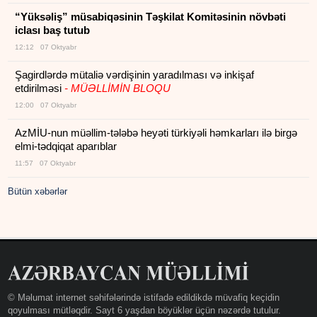
“Yüksəliş” müsabiqəsinin Təşkilat Komitəsinin növbəti
iclası baş tutub
12:12 07 Oktyabr
Şagirdlərdə mütaliə vərdişinin yaradılması və inkişaf
etdirilməsi
- MÜƏLLİMİN BLOQU
12:00 07 Oktyabr
AzMİU-nun müəllim-tələbə heyəti türkiyəli həmkarları ilə birgə
elmi-tədqiqat aparıblar
11:57 07 Oktyabr
Bütün xəbərlər
© Məlumat internet səhifələrində istifadə edildikdə müvafiq keçidin
qoyulması mütləqdir. Sayt 6 yaşdan böyüklər üçün nəzərdə tutulur.