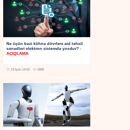
Nə üçün bəzi köhnə dövrlərə aid təhsil
sənədləri elektron sistemdə yoxdur?
-
AÇIQLAMA
13 İyun 14:02
1800