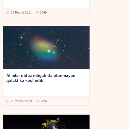
05 Fevral 15:14
3349
Alimlər ulduz müşahidə olunmayan
qalaktika kəşf edib
25 Yanvar 15:05
2937