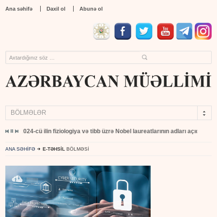
Ana səhifə
Daxil ol
Abunə ol
BÖLMƏLƏR
 açıqlandı
Türkiyənin Adana şəhərində "Teknofest" yarışının mükafatlandırılma m
ANA SƏHİFƏ
E-TƏHSİL
BÖLMƏSİ