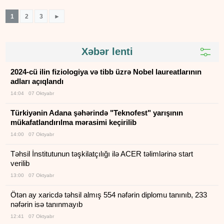
1
2
3
►
Xəbər lenti
2024-cü ilin fiziologiya və tibb üzrə Nobel laureatlarının
adları açıqlandı
14:04 07 Oktyabr
Türkiyənin Adana şəhərində "Teknofest" yarışının
mükafatlandırılma mərasimi keçirilib
14:00 07 Oktyabr
Təhsil İnstitutunun təşkilatçılığı ilə ACER təlimlərinə start
verilib
13:00 07 Oktyabr
Ötən ay xaricdə təhsil almış 554 nəfərin diplomu tanınıb, 233
nəfərin isə tanınmayıb
12:41 07 Oktyabr