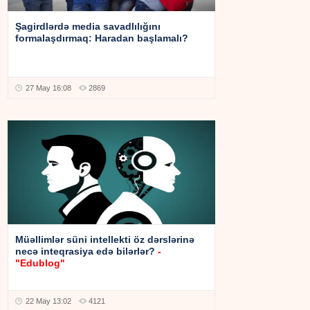
Şagirdlərdə media savadlılığını
formalaşdırmaq: Haradan başlamalı?
27 May 16:08
2869
Müəllimlər süni intellekti öz dərslərinə
necə inteqrasiya edə bilərlər?
-
"Edublog"
22 May 13:02
4121