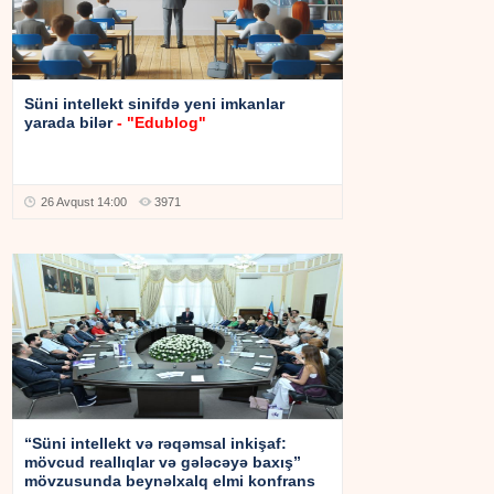
Süni intellekt sinifdə yeni imkanlar
yarada bilər
- "Edublog"
26 Avqust 14:00
3971
“Süni intellekt və rəqəmsal inkişaf:
mövcud reallıqlar və gələcəyə baxış”
mövzusunda beynəlxalq elmi konfrans