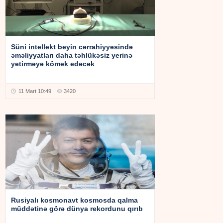
Süni intellekt beyin cərrahiyyəsində
əməliyyatları daha təhlükəsiz yerinə
yetirməyə kömək edəcək
11 Mart 10:49
3420
Rusiyalı kosmonavt kosmosda qalma
müddətinə görə dünya rekordunu qırıb