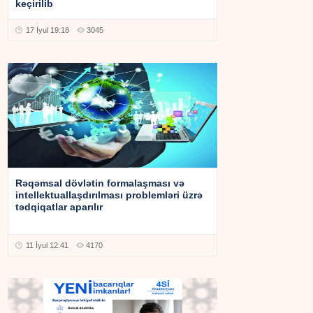
keçirilib
17 İyul 19:18
3045
Rəqəmsal dövlətin formalaşması və
intellektuallaşdırılması problemləri üzrə
tədqiqatlar aparılır
11 İyul 12:41
4170