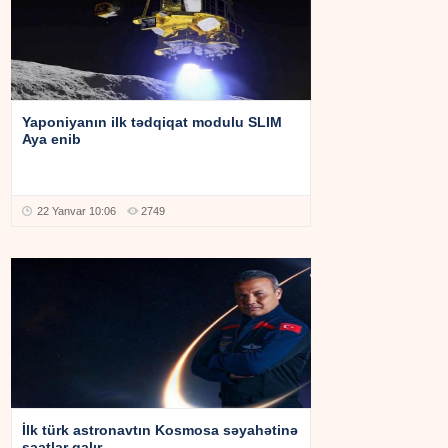
Yaponiyanın ilk tədqiqat modulu SLIM
Aya enib
22 Yanvar 10:06
2749
İlk türk astronavtın Kosmosa səyahətinə
saatlar qalır