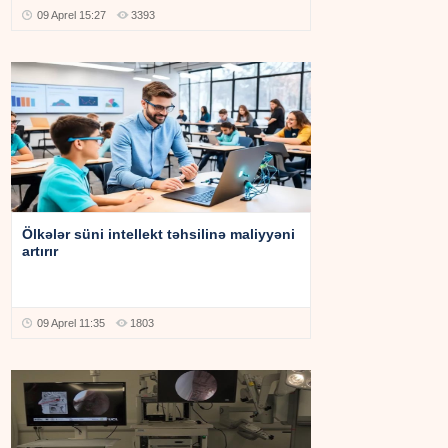
09 Aprel 15:27
3393
Ölkələr süni intellekt təhsilinə maliyyəni
artırır
09 Aprel 11:35
1803