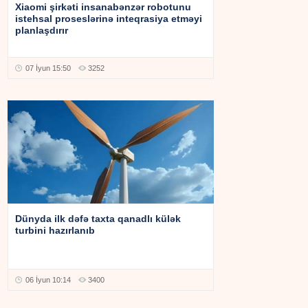
Xiaomi şirkəti insanabənzər robotunu
istehsal proseslərinə inteqrasiya etməyi
planlaşdırır
07 İyun 15:50
3252
Dünyda ilk dəfə taxta qanadlı külək
turbini hazırlanıb
06 İyun 10:14
3400