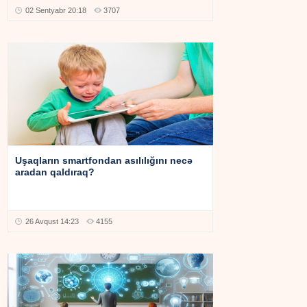
02 Sentyabr 20:18
3707
Uşaqların smartfondan asılılığını necə
aradan qaldıraq?
26 Avqust 14:23
4155