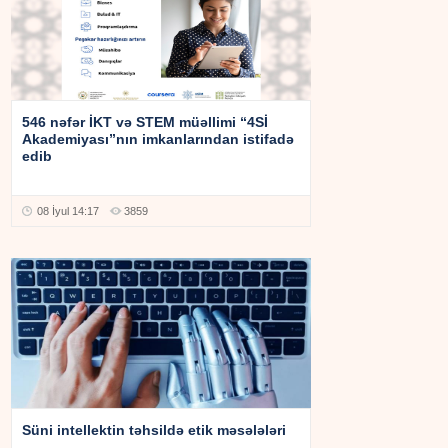
546 nəfər İKT və STEM müəllimi “4Sİ
Akademiyası”nın imkanlarından istifadə
edib
08 İyul 14:17
3859
Süni intellektin təhsildə etik məsələləri