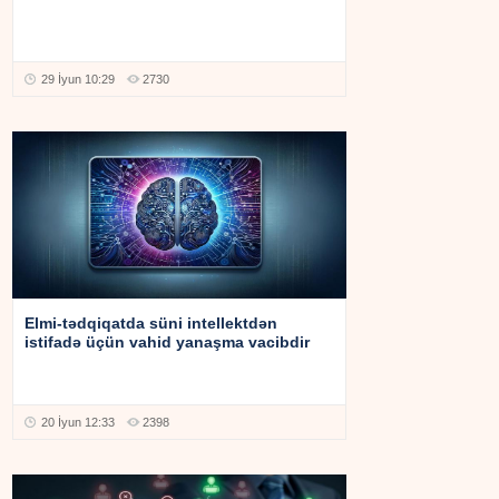
29 İyun 10:29
2730
Elmi-tədqiqatda süni intellektdən
istifadə üçün vahid yanaşma vacibdir
20 İyun 12:33
2398