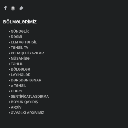
BÖLMƏLƏRİMİZ
•
GÜNDƏLİK
•
RƏSMİ
•
ELM VƏ TƏHSİL
•
TƏHSİL TV
•
PEDAQOJİ YAZILAR
•
MÜSAHİBƏ
•
TƏHLİL
•
BÖLGƏLƏR
•
LAYİHƏLƏR
•
DƏRSDƏNKƏNAR
•
e-TƏHSİL
•
COP29
•
SERTİFİKATLAŞDIRMA
•
BÖYÜK QAYIDIŞ
•
ARXİV
•
ƏVVƏLKİ ARXİVİMİZ