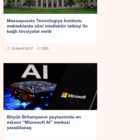
Massaçusets Texnologiya İnstitutu
məktəblərdə süni intellektin tətbiqi ilə
bağlı tövsiyələr verib
19 Aprel 09:57
3365
Böyük Britaniyanın paytaxtında ən
müasir “Microsoft AI” mərkəzi
yaradılacaq