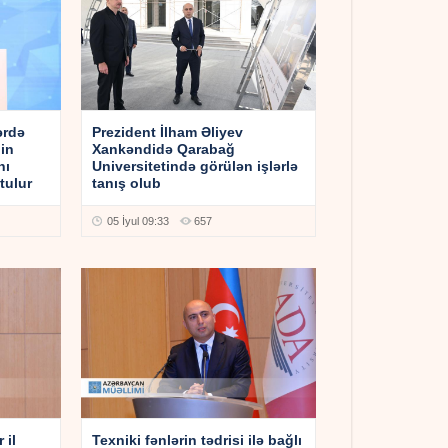
ərdə
Prezident İlham Əliyev
in
Xankəndidə Qarabağ
nı
Universitetində görülən işlərlə
tulur
tanış olub
05 İyul 09:33
657
 il
Texniki fənlərin tədrisi ilə bağlı