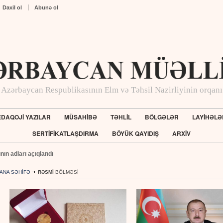
Daxil ol
Abunə ol
Azərbaycan Respublikasının Elm və Təhsil Nazirliyinin orqanı
DAQOJİ YAZILAR
MÜSAHİBƏ
TƏHLİL
BÖLGƏLƏR
LAYİHƏLƏ
SERTİFİKATLAŞDIRMA
BÖYÜK QAYIDIŞ
ARXİV
ının adları açıqlandı
ANA SƏHİFƏ
RƏSMİ
BÖLMƏSİ