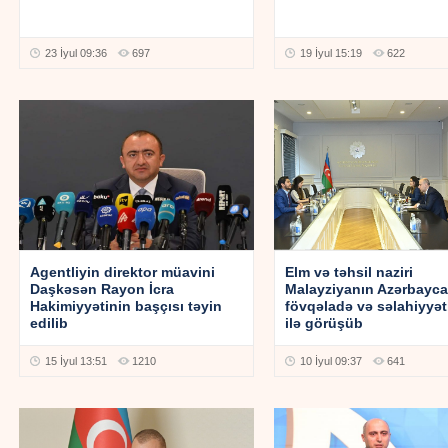
23 İyul 09:36
697
19 İyul 15:19
622
Agentliyin direktor müavini
Elm və təhsil naziri
Daşkəsən Rayon İcra
Malayziyanın Azərbayc
Hakimiyyətinin başçısı təyin
fövqəladə və səlahiyyətli
edilib
ilə görüşüb
15 İyul 13:51
1210
10 İyul 09:37
641