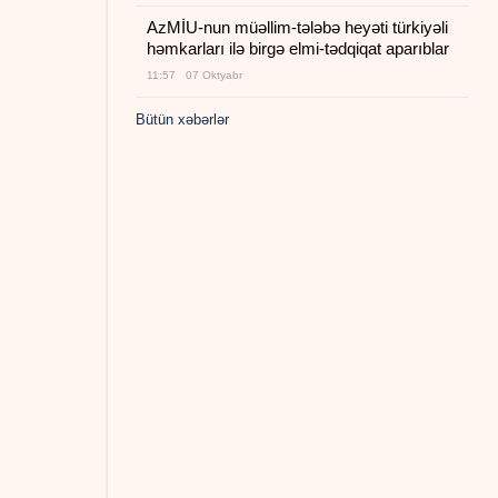
AzMİU-nun müəllim-tələbə heyəti türkiyəli
həmkarları ilə birgə elmi-tədqiqat aparıblar
11:57 07 Oktyabr
Bütün xəbərlər