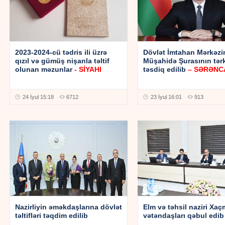
2023-2024-cü tədris ili üzrə
Dövlət İmtahan Mərkəzi
qızıl və gümüş nişanla təltif
Müşahidə Şurasının tərk
olunan məzunlar
- SİYAHI
təsdiq edilib
– SƏRƏN
24 İyul 15:18
6712
23 İyul 16:01
913
Nazirliyin əməkdaşlarına dövlət
Elm və təhsil naziri Xa
təltifləri təqdim edilib
vətəndaşları qəbul edib