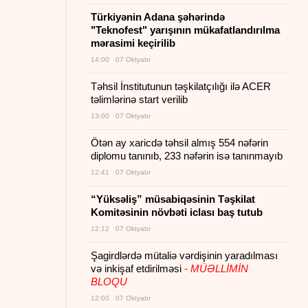
Türkiyənin Adana şəhərində
"Teknofest" yarışının mükafatlandırılma
mərasimi keçirilib
14:00 07 Oktyabr
Təhsil İnstitutunun təşkilatçılığı ilə ACER
təlimlərinə start verilib
13:00 07 Oktyabr
Ötən ay xaricdə təhsil almış 554 nəfərin
diplomu tanınıb, 233 nəfərin isə tanınmayıb
12:41 07 Oktyabr
“Yüksəliş” müsabiqəsinin Təşkilat
Komitəsinin növbəti iclası baş tutub
12:12 07 Oktyabr
Şagirdlərdə mütaliə vərdişinin yaradılması
və inkişaf etdirilməsi
- MÜƏLLİMİN
BLOQU
12:00 07 Oktyabr