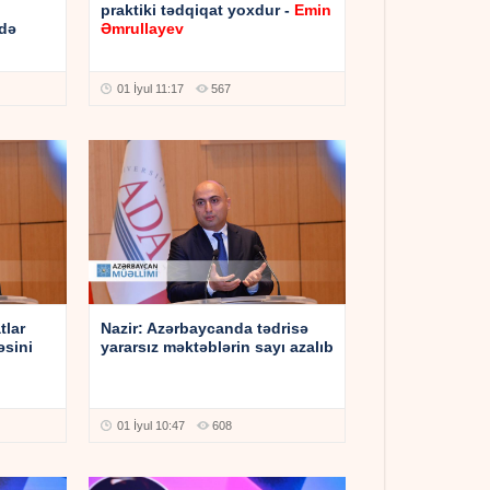
praktiki tədqiqat yoxdur -
Emin
də
Əmrullayev
01 İyul 11:17
567
tlar
Nazir: Azərbaycanda tədrisə
əsini
yararsız məktəblərin sayı azalıb
01 İyul 10:47
608