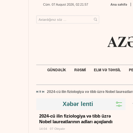
Cüm. 07 Auqust 2026, 02:21:59
Ana səhifə
GÜNDƏLİK
RƏSMİ
ELM VƏ TƏHSİL
PE
2024-cü ilin fiziologiya və tibb üzrə Nobel laureatlar
Xəbər lenti
2024-cü ilin fiziologiya və tibb üzrə
Nobel laureatlarının adları açıqlandı
14:04 07 Oktyabr