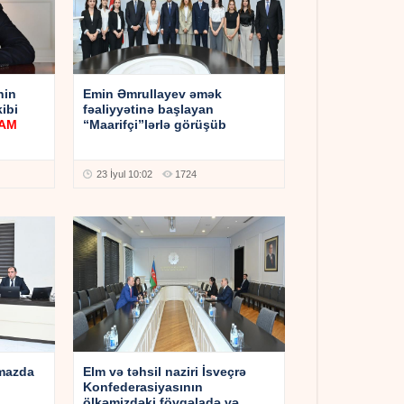
nin
Emin Əmrullayev əmək
ibi
fəaliyyətinə başlayan
CAM
“Maarifçi”lərlə görüşüb
23 İyul 10:02
1724
çmazda
Elm və təhsil naziri İsveçrə
Konfederasiyasının
ölkəmizdəki fövqəladə və