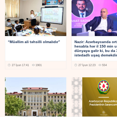
“Müəllim ali təhsilli olmalıdır”
Nazir: Azərbaycanda ort
hesabla hər il 150 min 
dünyaya gəlir ki, bu da
istedadlı uşaq deməkdi
27 İyun 17:41
1901
27 İyun 12:23
554