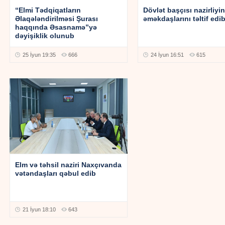
“Elmi Tədqiqatların
Dövlət başçısı nazirliyin
Əlaqələndirilməsi Şurası
əməkdaşlarını təltif edi
haqqında Əsasnamə”yə
dəyişiklik olunub
25 İyun 19:35
666
24 İyun 16:51
615
Elm və təhsil naziri Naxçıvanda
vətəndaşları qəbul edib
21 İyun 18:10
643