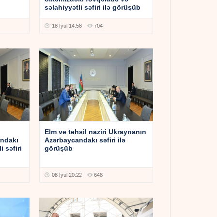
səlahiyyətli səfiri ilə görüşüb
18 İyul 14:58
704
Elm və təhsil naziri Ukraynanın
andakı
Azərbaycandakı səfiri ilə
 səfiri
görüşüb
08 İyul 20:22
648