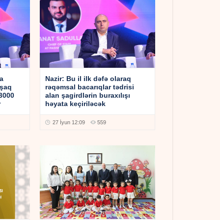
a
Nazir: Bu il ilk dəfə olaraq
uşaq
rəqəmsal bacarıqlar tədrisi
 3000
alan şagirdlərin buraxılışı
r
həyata keçiriləcək
27 İyun 12:09
559