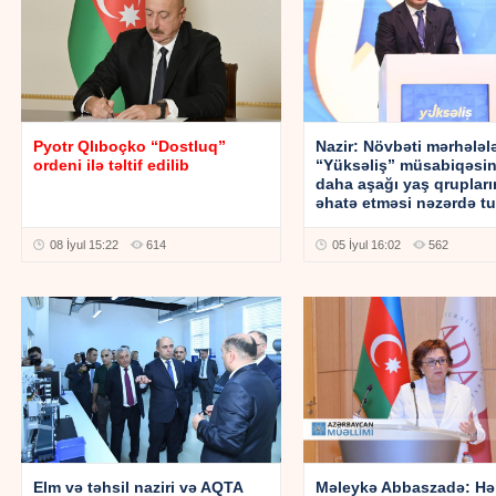
Pyotr Qlıboçko “Dostluq”
Nazir: Növbəti mərhələl
ordeni ilə təltif edilib
“Yüksəliş” müsabiqəsin
daha aşağı yaş qrupları
əhatə etməsi nəzərdə tu
08 İyul 15:22
614
05 İyul 16:02
562
Elm və təhsil naziri və AQTA
Məleykə Abbaszadə: Hər