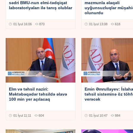
sədri BMU-nun elmi-tədqiqat
məzmunla əlaqəli
laboratoriyaları ilə tanış olublar
uyğunsuzluqlar müşahi
olunurdu
01 İyul 16:06
870
01 İyul 13:08
618
Elm və təhsil naziri:
Emin Əmrullayev: İslaha
Məktəbəqədər təhsildə əlavə
təhsil sisteminə öz töhf
100 min yer açılacaq
verəcək
01 İyul 11:11
604
01 İyul 10:47
884