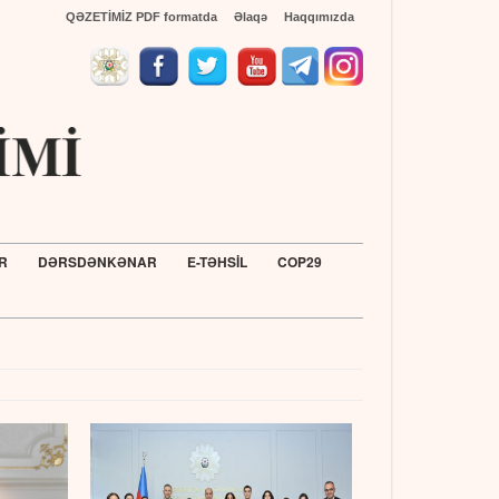
QƏZETİMİZ PDF formatda
Əlaqə
Haqqımızda
R
DƏRSDƏNKƏNAR
E-TƏHSİL
COP29
Türkiyənin Ada