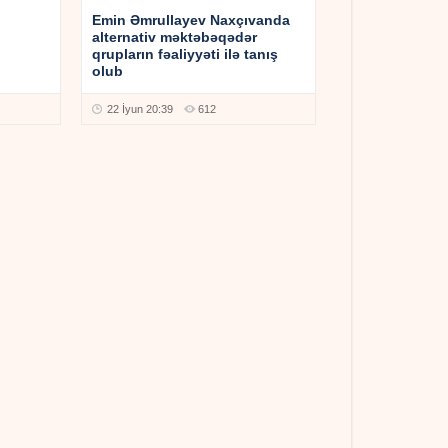
Emin Əmrullayev Naxçıvanda
b
alternativ məktəbəqədər
qrupların fəaliyyəti ilə tanış
olub
22 İyun 20:39
612