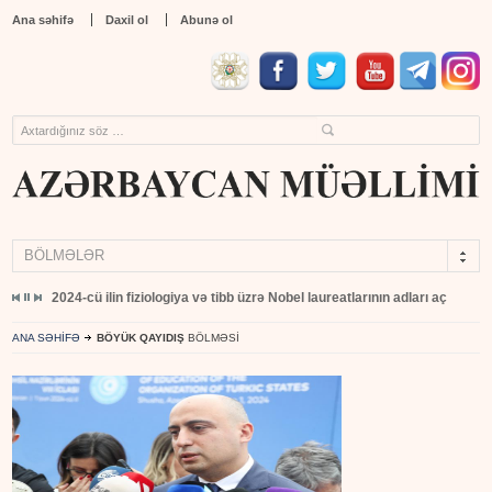
Ana səhifə
Daxil ol
Abunə ol
BÖLMƏLƏR
 açıqlandı
Türkiyənin Adana şəhərində "Teknofest" yarışının mükafatlandırılma m
ANA SƏHİFƏ
BÖYÜK QAYIDIŞ
BÖLMƏSİ