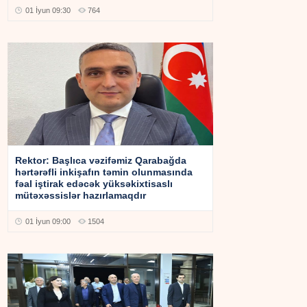
01 İyun 09:30
764
Rektor: Başlıca vəzifəmiz Qarabağda
hərtərəfli inkişafın təmin olunmasında
fəal iştirak edəcək yüksəkixtisaslı
mütəxəssislər hazırlamaqdır
01 İyun 09:00
1504