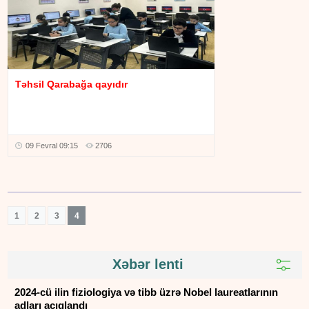
Təhsil Qarabağa qayıdır
09 Fevral 09:15
2706
1
2
3
4
Xəbər lenti
2024-cü ilin fiziologiya və tibb üzrə Nobel laureatlarının
adları açıqlandı