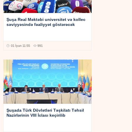
Şuşa Real Məktəbi universitet və kollec
səviyyəsində fəaliyyət göstərəcək
01 İyun 11:55
991
Şuşada Türk Dövlətləri Təşkilatı Təhsil
Nazirlərinin VIII İclası keçirilib