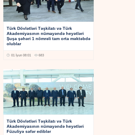
Türk Dövlətləri Təşkilatı və Türk
Akademiyasının nümayəndə heyətləri
Şuşa şəhəri 1 nömrəli tam orta məktəbdə
olublar
01 İyun 08:01
683
Türk Dövlətləri Təşkilatı və Türk
Akademiyasının nümayəndə heyətləri
Füzuliyə səfər ediblər