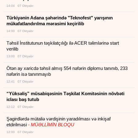
14:04 07 Oktyabr
Türkiyənin Adana şəhərində "Teknofest" yarışının
mükafatlandırılma mərasimi keçirilib
14:00 07 Oktyabr
Təhsil İnstitutunun təşkilatçılığı ilə ACER təlimlərinə start
verilib
13:00 07 Oktyabr
Ötən ay xaricdə təhsil almış 554 nəfərin diplomu tanınıb, 233
nəfərin isə tanınmayıb
12:41 07 Oktyabr
“Yüksəliş” müsabiqəsinin Təşkilat Komitəsinin növbəti
iclası baş tutub
12:12 07 Oktyabr
Şagirdlərdə mütaliə vərdişinin yaradılması və inkişaf
etdirilməsi
- MÜƏLLİMİN BLOQU
12:00 07 Oktyabr