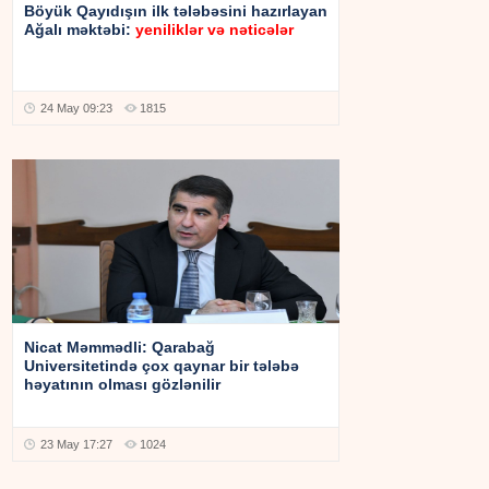
Böyük Qayıdışın ilk tələbəsini hazırlayan
Ağalı məktəbi:
yeniliklər və nəticələr
24 May 09:23
1815
Nicat Məmmədli: Qarabağ
Universitetində çox qaynar bir tələbə
həyatının olması gözlənilir
23 May 17:27
1024