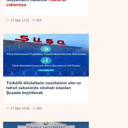
vakansiya
27 May 17:11
918
Türkdilli dövlətlərin nazirlərinin elm və
təhsil sahəsində növbəti iclasları
Şuşada keçiriləcək
27 May 15:36
626