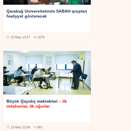
Qarabağ Universitetində SABAH qrupları
fəaliyyət göstərəcək
23 May 13:47
1075
Böyük Qayıdış məktəbləri
– ilk
imtahanlar, ilk uğurlar
23 May 13:08
867