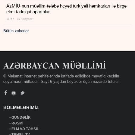
AzMİU-nun müəllim-tələbə heyəti türkiyəli həmkarları ilə birgə
elmi-tədqiqat aparıblar
11:57 07 Oktyabr
Bütün xəbərlər
© Məlumat internet səhifələrində istifadə edildikdə müvafiq keçidin
qoyulması mütləqdir. Sayt 6 yaşdan böyüklər üçün nəzərdə tutulur.
BÖLMƏLƏRİMİZ
•
GÜNDƏLİK
•
RƏSMİ
•
ELM VƏ TƏHSİL
•
TƏHSİL TV