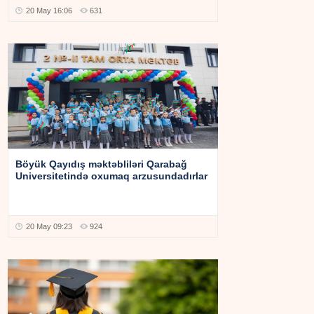
20 May 16:06
631
Böyük Qayıdış məktəbliləri Qarabağ
Universitetində oxumaq arzusundadırlar
20 May 09:23
924