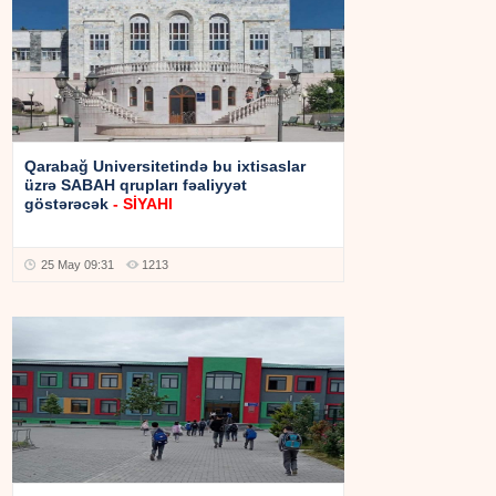
Qarabağ Universitetində bu ixtisaslar
üzrə SABAH qrupları fəaliyyət
göstərəcək
- SİYAHI
25 May 09:31
1213