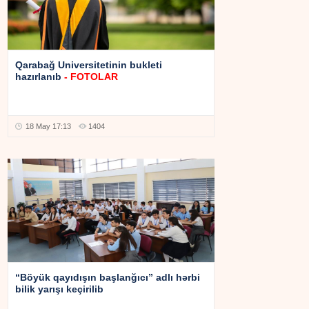
Qarabağ Universitetinin bukleti
hazırlanıb
- FOTOLAR
18 May 17:13
1404
“Böyük qayıdışın başlanğıcı” adlı hərbi
bilik yarışı keçirilib