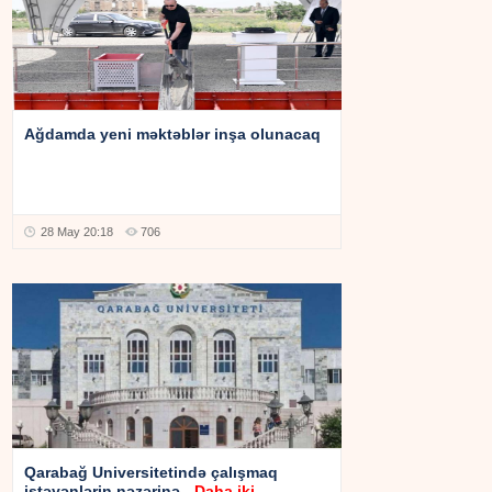
Ağdamda yeni məktəblər inşa olunacaq
28 May 20:18
706
Qarabağ Universitetində çalışmaq
istəyənlərin nəzərinə
- Daha iki