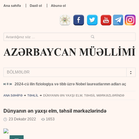
Ana səhifə
Daxil ol
Abunə ol
BÖLMƏLƏR
yıb
2024-cü ilin fiziologiya və tibb üzrə Nobel laureatlarının adları açıqlandı
ANA SƏHİFƏ
TƏHLİL
DÜNYANIN ƏN YAXŞI ELM, TƏHSIL MƏRKƏZLƏRINDƏ
Dünyanın ən yaxşı elm, təhsil mərkəzlərində
23 Dekabr 2022
1653