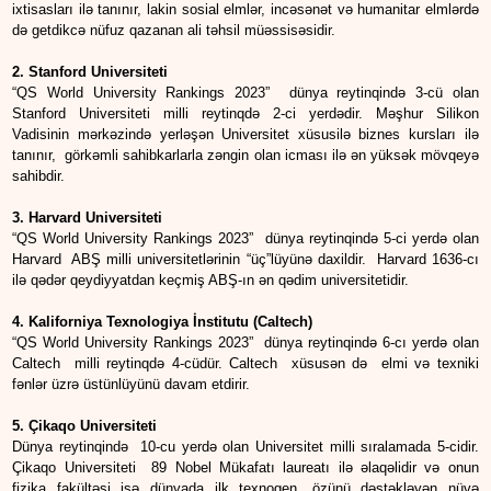
ixtisasları ilə tanınır, lakin sosial elmlər, incəsənət və humanitar elmlərdə
də getdikcə nüfuz qazanan ali təhsil müəssisəsidir.
2. Stanford Universiteti
“QS World University Rankings 2023” dünya reytinqində 3-cü olan
Stanford Universiteti milli reytinqdə 2-ci yerdədir. Məşhur Silikon
Vadisinin mərkəzində yerləşən Universitet xüsusilə biznes kursları ilə
tanınır, görkəmli sahibkarlarla zəngin olan icması ilə ən yüksək mövqeyə
sahibdir.
3. Harvard Universiteti
“QS World University Rankings 2023” dünya reytinqində 5-ci yerdə olan
Harvard ABŞ milli universitetlərinin “üç”lüyünə daxildir. Harvard 1636-cı
ilə qədər qeydiyyatdan keçmiş ABŞ-ın ən qədim universitetidir.
4. Kaliforniya Texnologiya İnstitutu (Caltech)
“QS World University Rankings 2023” dünya reytinqində 6-cı yerdə olan
Caltech milli reytinqdə 4-cüdür. Caltech xüsusən də elmi və texniki
fənlər üzrə üstünlüyünü davam etdirir.
5. Çikaqo Universiteti
Dünya reytinqində 10-cu yerdə olan Universitet milli sıralamada 5-cidir.
Çikaqo Universiteti 89 Nobel Mükafatı laureatı ilə əlaqəlidir və onun
fizika fakültəsi isə dünyada ilk texnogen, özünü dəstəkləyən nüvə