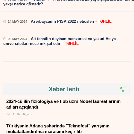
yaxşı nəticə göstərir?
Azərbaycanın PISA 2022 nəticələri
- TƏHLİL
14 MAY 2024
Ali təhsilin dəyişən mənzərəsi və yaxud Asiya
06 MAY 2024
universitetləri necə inkişaf edir
– TƏHLİL
Xəbər lenti
2024-cü ilin fiziologiya və tibb üzrə Nobel laureatlarının
adları açıqlandı
14:04 07 Oktyabr
Türkiyənin Adana şəhərində "Teknofest" yarışının
mükafatlandırılma mərasimi keçirilib