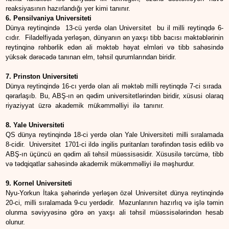
reaksiyasının hazırlandığı yer kimi tanınır.
6. Pensilvaniya Universiteti
Dünya reytinqində 13-cü yerdə olan Universitet bu il milli reytinqdə 6-
cıdır. Filadelfiyada yerləşən, dünyanın ən yaxşı tibb bacısı məktəblərinin
reytinqinə rəhbərlik edən ali məktəb həyat elmləri və tibb sahəsində
yüksək dərəcədə tanınan elm, təhsil qurumlarından biridir.
7. Prinston Universiteti
Dünya reytinqində 16-cı yerdə olan ali məktəb milli reytinqdə 7-ci sırada
qərarlaşıb. Bu, ABŞ-ın ən qədim universitetlərindən biridir, xüsusi olaraq
riyaziyyat üzrə akademik mükəmməlliyi ilə tanınır.
8. Yale Universiteti
QS dünya reytinqində 18-ci yerdə olan Yale Universiteti milli sıralamada
8-cidir. Universitet 1701-ci ildə ingilis puritanları tərəfindən təsis edilib və
ABŞ-ın üçüncü ən qədim ali təhsil müəssisəsidir. Xüsusilə tərcümə, tibb
və tədqiqatlar sahəsində akademik mükəmməlliyi ilə məşhurdur.
9. Kornel Universiteti
Nyu-Yorkun İtaka şəhərində yerləşən özəl Universitet dünya reytinqində
20-ci, milli sıralamada 9-cu yerdədir. Məzunlarının hazırlıq və işlə təmin
olunma səviyyəsinə görə ən yaxşı ali təhsil müəssisələrindən hesab
olunur.