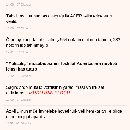
14:00 07 Oktyabr
Təhsil İnstitutunun təşkilatçılığı ilə ACER təlimlərinə start
verilib
13:00 07 Oktyabr
Ötən ay xaricdə təhsil almış 554 nəfərin diplomu tanınıb, 233
nəfərin isə tanınmayıb
12:41 07 Oktyabr
“Yüksəliş” müsabiqəsinin Təşkilat Komitəsinin növbəti
iclası baş tutub
12:12 07 Oktyabr
Şagirdlərdə mütaliə vərdişinin yaradılması və inkişaf
etdirilməsi
- MÜƏLLİMİN BLOQU
12:00 07 Oktyabr
AzMİU-nun müəllim-tələbə heyəti türkiyəli həmkarları ilə birgə
elmi-tədqiqat aparıblar
11:57 07 Oktyabr