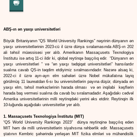
ABŞ-ın ən yaxşı universitetləri
Böyük Britaniyanın “QS World University Rankings” nəşrinin dünyanın ən
yaxşı universitetlərinin 2023-cü il üzrə dünya sıralamasında ABŞ-ın 202
ali təhsil müəssisəsi yer alıb. Amerikanın Massaçusets Texnologiya
İnstitutu isə artıq 11-ci ildir ki, qlobal reytinqə başçılıq edir. “Dünyanın ən
yaxşı universitetləri ” və “ən yaxşı tədqiqat universitetləri” hansılardır
sualına cavab QS-in təqdim etdiyimiz sıralmasındadır. Nəzərə alsaq ki,
2022-ci il üzrə ayrı-ayrı elm sahələri üzrə Nobel mükafatına layiq
görülmüş 11 laureatdan 6-sı bu universitetlərin payına düşür, dünyada ən
yaxşı elm, təhsil mərkəzlərinin harada olması və ən inqilabi kəşflərin
harada baş verməsi sualına da cavab bu sıralamadadır. Aşağıdakı cədvəl
Amerika universitetlərinin milli reytinqdəki yerini əks etdirir. Reytinqin ilk
10-luğunda aşağıdakı universitetlər yer alıb.
1. Massaçusets Texnologiya İnstitutu (MIT)
“QS World University Rankings 2023” dünya reytinqinə başçılıq edən
MIT həm də milli universitetlərin siyahısına rəhbərlik edir. Massaçusets
ştatının Kembric şəhərində yerləşən MIT fizika elmləri və mühəndislik