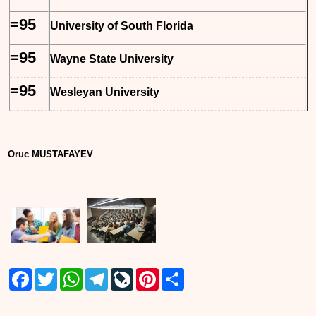
=95
University of South Florida
=95
Wayne State University
=95
Wesleyan University
Oruc MUSTAFAYEV
Facebook
Twitter
WhatsApp
Telegram
LiveJournal
Pinterest
Share