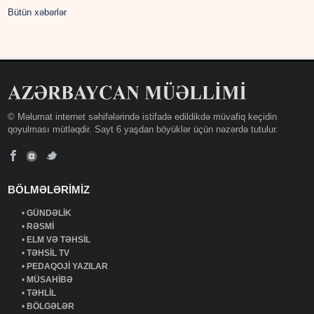
Bütün xəbərlər
© Məlumat internet səhifələrində istifadə edildikdə müvafiq keçidin
qoyulması mütləqdir. Sayt 6 yaşdan böyüklər üçün nəzərdə tutulur.
BÖLMƏLƏRİMİZ
•
GÜNDƏLİK
•
RƏSMİ
•
ELM VƏ TƏHSİL
•
TƏHSİL TV
•
PEDAQOJİ YAZILAR
•
MÜSAHİBƏ
•
TƏHLİL
•
BÖLGƏLƏR