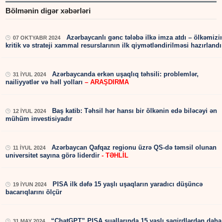
Bölmənin digər xəbərləri
Azərbaycanlı gənc tələbə ilkə imza atdı – ölkəmizi
07 OKTYABR 2024
kritik və strateji xammal resurslarının ilk qiymətləndirilməsi hazırlandı
Azərbaycanda erkən uşaqlıq təhsili: problemlər,
31 İYUL 2024
nailiyyətlər və həll yolları
– ARAŞDIRMA
Baş katib: Təhsil hər hansı bir ölkənin edə biləcəyi ən
12 İYUL 2024
mühüm investisiyadır
Azərbaycan Qafqaz regionu üzrə QS-də təmsil olunan
11 İYUL 2024
universitet sayına görə liderdir
- TƏHLİL
PISA ilk dəfə 15 yaşlı uşaqların yaradıcı düşüncə
19 İYUN 2024
bacarıqlarını ölçür
“ChatGPT” PISA suallarında 15 yaşlı şagirdlərdən daha
31 MAY 2024