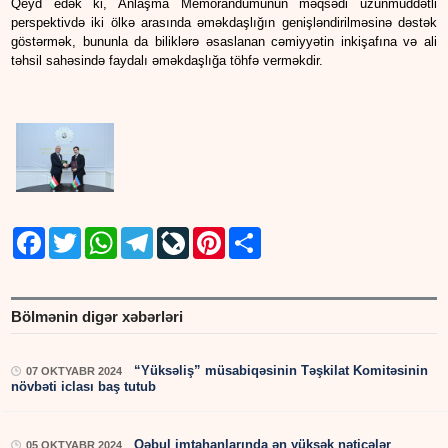
Qeyd edək ki, Anlaşma Memorandumunun məqsədi uzunmüddətli
perspektivdə iki ölkə arasında əməkdaşlığın genişləndirilməsinə dəstək
göstərmək, bununla da biliklərə əsaslanan cəmiyyətin inkişafına və ali
təhsil sahəsində faydalı əməkdaşlığa töhfə verməkdir.
Facebook
Twitter
WhatsApp
Telegram
LiveJournal
Pinterest
Share
Bölmənin digər xəbərləri
“Yüksəliş” müsabiqəsinin Təşkilat Komitəsinin
07 OKTYABR 2024
növbəti iclası baş tutub
Qəbul imtahanlarında ən yüksək nəticələr
05 OKTYABR 2024