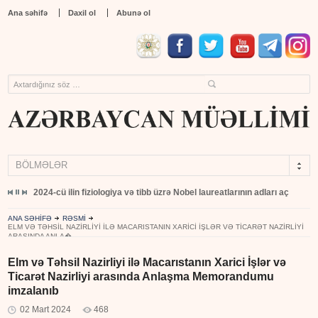
Ana səhifə
Daxil ol
Abunə ol
BÖLMƏLƏR
yıb
2024-cü ilin fiziologiya və tibb üzrə Nobel laureatlarının adları açıqlandı
ANA SƏHİFƏ
RƏSMİ
ELM VƏ TƏHSIL NAZIRLIYI ILƏ MACARISTANIN XARICI İŞLƏR VƏ TICARƏT NAZIRLIYI
ARASINDA ANLA�...
Elm və Təhsil Nazirliyi ilə Macarıstanın Xarici İşlər və
Ticarət Nazirliyi arasında Anlaşma Memorandumu
imzalanıb
02 Mart 2024
468