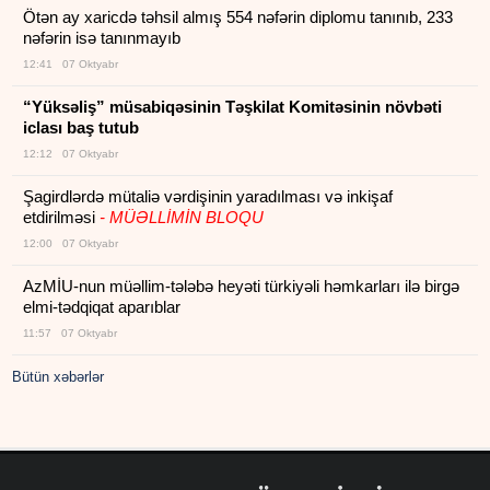
Ötən ay xaricdə təhsil almış 554 nəfərin diplomu tanınıb, 233
nəfərin isə tanınmayıb
12:41 07 Oktyabr
“Yüksəliş” müsabiqəsinin Təşkilat Komitəsinin növbəti
iclası baş tutub
12:12 07 Oktyabr
Şagirdlərdə mütaliə vərdişinin yaradılması və inkişaf
etdirilməsi
- MÜƏLLİMİN BLOQU
12:00 07 Oktyabr
AzMİU-nun müəllim-tələbə heyəti türkiyəli həmkarları ilə birgə
elmi-tədqiqat aparıblar
11:57 07 Oktyabr
Bütün xəbərlər