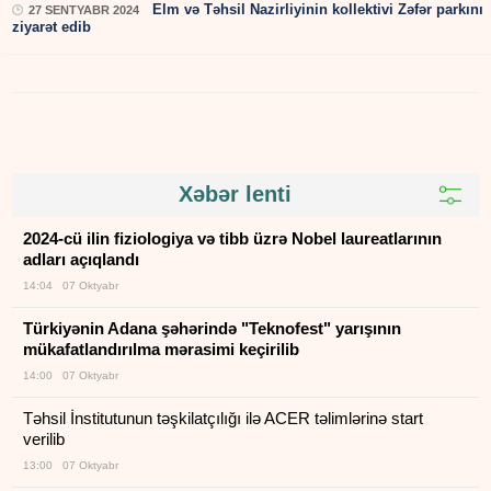
Elm və Təhsil Nazirliyinin kollektivi Zəfər parkını
27 SENTYABR 2024
ziyarət edib
Xəbər lenti
2024-cü ilin fiziologiya və tibb üzrə Nobel laureatlarının
adları açıqlandı
14:04 07 Oktyabr
Türkiyənin Adana şəhərində "Teknofest" yarışının
mükafatlandırılma mərasimi keçirilib
14:00 07 Oktyabr
Təhsil İnstitutunun təşkilatçılığı ilə ACER təlimlərinə start
verilib
13:00 07 Oktyabr