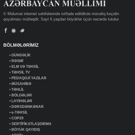
© Məlumat internet səhifələrində istifadə edildikdə müvafiq keçidin
qoyulması mütləqdir. Sayt 6 yaşdan böyüklər üçün nəzərdə tutulur.
BÖLMƏLƏRİMİZ
•
GÜNDƏLİK
•
RƏSMİ
•
ELM VƏ TƏHSİL
•
TƏHSİL TV
•
PEDAQOJİ YAZILAR
•
MÜSAHİBƏ
•
TƏHLİL
•
BÖLGƏLƏR
•
LAYİHƏLƏR
•
DƏRSDƏNKƏNAR
•
e-TƏHSİL
•
COP29
•
SERTİFİKATLAŞDIRMA
•
BÖYÜK QAYIDIŞ