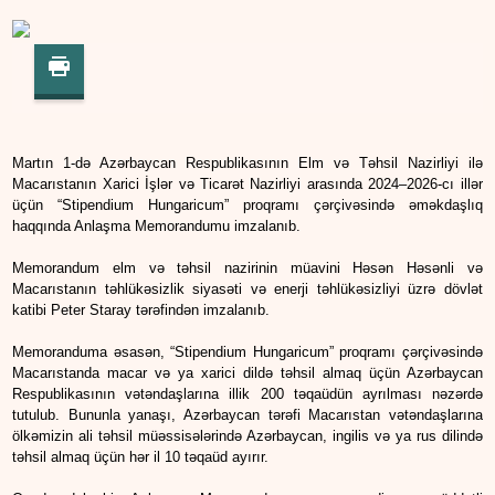
Martın 1-də Azərbaycan Respublikasının Elm və Təhsil Nazirliyi ilə
Macarıstanın Xarici İşlər və Ticarət Nazirliyi arasında 2024–2026-cı illər
üçün “Stipendium Hungaricum” proqramı çərçivəsində əməkdaşlıq
haqqında Anlaşma Memorandumu imzalanıb.
Memorandum elm və təhsil nazirinin müavini Həsən Həsənli və
Macarıstanın təhlükəsizlik siyasəti və enerji təhlükəsizliyi üzrə dövlət
katibi Peter Staray tərəfindən imzalanıb.
Memoranduma əsasən, “Stipendium Hungaricum” proqramı çərçivəsində
Macarıstanda macar və ya xarici dildə təhsil almaq üçün Azərbaycan
Respublikasının vətəndaşlarına illik 200 təqaüdün ayrılması nəzərdə
tutulub. Bununla yanaşı, Azərbaycan tərəfi Macarıstan vətəndaşlarına
ölkəmizin ali təhsil müəssisələrində Azərbaycan, ingilis və ya rus dilində
təhsil almaq üçün hər il 10 təqaüd ayırır.