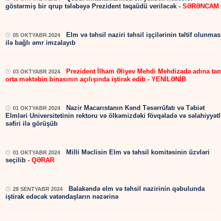
göstərmiş bir qrup tələbəyə Prezident təqaüdü veriləcək -
SƏRƏNCAM
Elm və təhsil naziri təhsil işçilərinin təltif olunmas
05 OKTYABR 2024
ilə bağlı əmr imzalayıb
Prezident İlham Əliyev Mehdi Mehdizadə adına ta
03 OKTYABR 2024
orta məktəbin binasının açılışında iştirak edib - YENİLƏNİB
Nazir Macarıstanın Kənd Təsərrüfatı və Təbiət
01 OKTYABR 2024
Elmləri Universitetinin rektoru və ölkəmizdəki fövqəladə və səlahiyyətl
səfiri ilə görüşüb
Milli Məclisin Elm və təhsil komitəsinin üzvləri
01 OKTYABR 2024
seçilib
- QƏRAR
Balakəndə elm və təhsil nazirinin qəbulunda
28 SENTYABR 2024
iştirak edəcək vətəndaşların nəzərinə