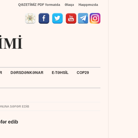
QƏZETİMİZ PDF formatda
Əlaqə
Haqqımızda
R
DƏRSDƏNKƏNAR
E-TƏHSİL
COP29
Türkiyənin Ada
ONUNA SƏFƏR EDIB
fər edib