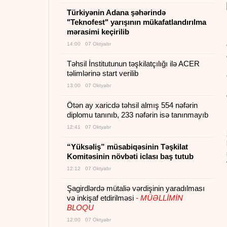
Türkiyənin Adana şəhərində
"Teknofest" yarışının mükafatlandırılma
mərasimi keçirilib
14:00 07 Oktyabr
Təhsil İnstitutunun təşkilatçılığı ilə ACER
təlimlərinə start verilib
13:00 07 Oktyabr
Ötən ay xaricdə təhsil almış 554 nəfərin
diplomu tanınıb, 233 nəfərin isə tanınmayıb
12:41 07 Oktyabr
“Yüksəliş” müsabiqəsinin Təşkilat
Komitəsinin növbəti iclası baş tutub
12:12 07 Oktyabr
Şagirdlərdə mütaliə vərdişinin yaradılması
və inkişaf etdirilməsi
- MÜƏLLİMİN
BLOQU
12:00 07 Oktyabr