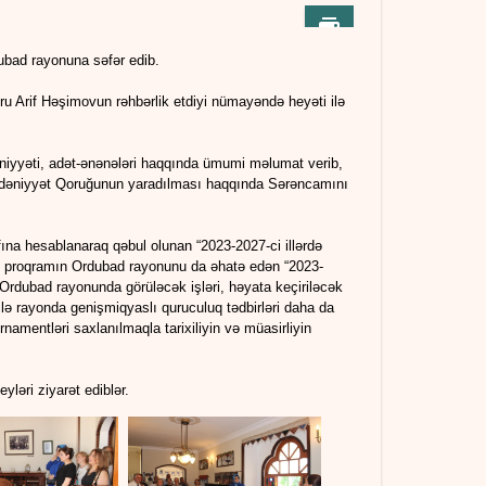
dubad rayonuna səfər edib.
oru Arif Həşimovun rəhbərlik etdiyi nümayəndə heyəti ilə
niyyəti, adət-ənənələri haqqında ümumi məlumat verib,
x-Mədəniyyət Qoruğunun yaradılması haqqında Sərəncamını
ına hesablanaraq qəbul olunan “2023-2027-ci illərdə
bu proqramın Ordubad rayonunu da əhatə edən “2023-
ə Ordubad rayonunda görüləcək işləri, həyata keçiriləcək
 ilə rayonda genişmiqyaslı quruculuq tədbirləri daha da
namentləri saxlanılmaqla tarixiliyin və müasirliyin
ləri ziyarət ediblər.