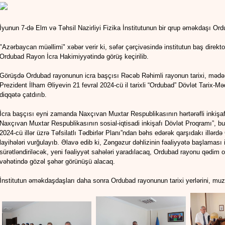
İyunun 7-də Elm və Təhsil Nazirliyi Fizika İnstitutunun bir qrup əməkdaşı Or
"Azərbaycan müəllimi" xəbər verir ki, səfər çərçivəsində institutun baş direkt
Ordubad Rayon İcra Hakimiyyətində görüş keçirilib.
Görüşdə Ordubad rayonunun icra başçısı Rəcəb Rəhimli rayonun tarixi, mədə
Prezident İlham Əliyevin 21 fevral 2024-cü il tarixli “Ordubad” Dövlət Tari
diqqətə çatdırıb.
İcra başçısı eyni zamanda Naxçıvan Muxtar Respublikasının hərtərəfli inkişaf
Naxçıvan Muxtar Respublikasının sosial-iqtisadi inkişafı Dövlət Proqramı”, 
2024-cü illər üzrə Təfsilatlı Tədbirlər Planı”ndan bəhs edərək qarşıdakı illərd
layihələri vurğulayıb. Əlavə edib ki, Zəngəzur dəhlizinin fəaliyyətə başlaması
sürətləndiriləcək, yeni fəaliyyət sahələri yaradılacaq, Ordubad rayonu qədim or
vəhətində gözəl şəhər görünüşü alacaq.
İnstitutun əməkdaşdaşları daha sonra Ordubad rayonunun tarixi yerlərini, muzey