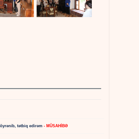
 öyrənib, tətbiq edirəm
- MÜSAHİBƏ