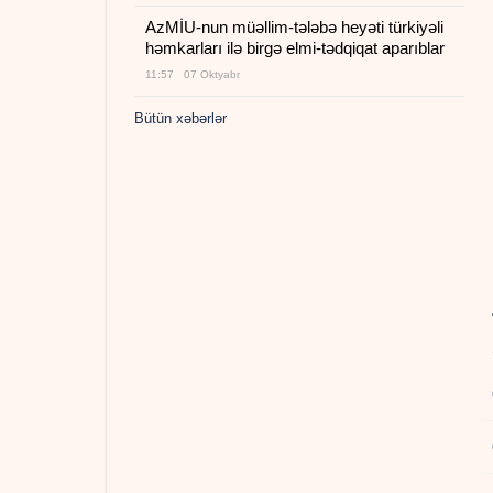
AzMİU-nun müəllim-tələbə heyəti türkiyəli
həmkarları ilə birgə elmi-tədqiqat aparıblar
11:57 07 Oktyabr
Bütün xəbərlər