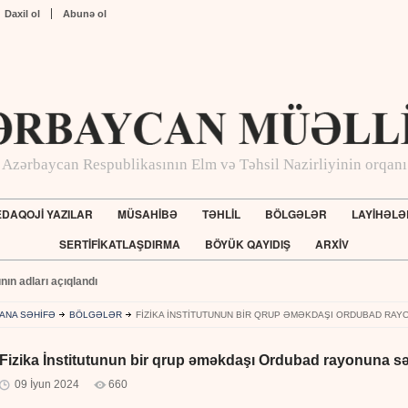
Daxil ol
Abunə ol
Azərbaycan Respublikasının Elm və Təhsil Nazirliyinin orqanı
DAQOJİ YAZILAR
MÜSAHİBƏ
TƏHLİL
BÖLGƏLƏR
LAYİHƏLƏ
SERTİFİKATLAŞDIRMA
BÖYÜK QAYIDIŞ
ARXİV
ının adları açıqlandı
ANA SƏHİFƏ
BÖLGƏLƏR
FIZIKA İNSTITUTUNUN BIR QRUP ƏMƏKDAŞI ORDUBAD RAY
Fizika İnstitutunun bir qrup əməkdaşı Ordubad rayonuna sə
09 İyun 2024
660