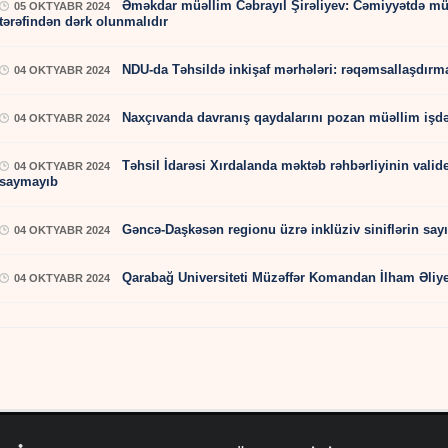
Əməkdar müəllim Cəbrayıl Şirəliyev: Cəmiyyətdə m
05 OKTYABR 2024
tərəfindən dərk olunmalıdır
NDU-da Təhsildə inkişaf mərhələri: rəqəmsallaşdırma 
04 OKTYABR 2024
Naxçıvanda davranış qaydalarını pozan müəllim işdən 
04 OKTYABR 2024
Təhsil İdarəsi Xırdalanda məktəb rəhbərliyinin val
04 OKTYABR 2024
saymayıb
Gəncə-Daşkəsən regionu üzrə inklüziv siniflərin sayı 
04 OKTYABR 2024
Qarabağ Universiteti Müzəffər Komandan İlham Əliyev
04 OKTYABR 2024