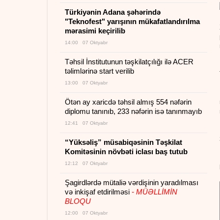
Türkiyənin Adana şəhərində
"Teknofest" yarışının mükafatlandırılma
mərasimi keçirilib
14:00 07 Oktyabr
Təhsil İnstitutunun təşkilatçılığı ilə ACER
təlimlərinə start verilib
13:00 07 Oktyabr
Ötən ay xaricdə təhsil almış 554 nəfərin
diplomu tanınıb, 233 nəfərin isə tanınmayıb
12:41 07 Oktyabr
“Yüksəliş” müsabiqəsinin Təşkilat
Komitəsinin növbəti iclası baş tutub
12:12 07 Oktyabr
Şagirdlərdə mütaliə vərdişinin yaradılması
və inkişaf etdirilməsi
- MÜƏLLİMİN
BLOQU
12:00 07 Oktyabr