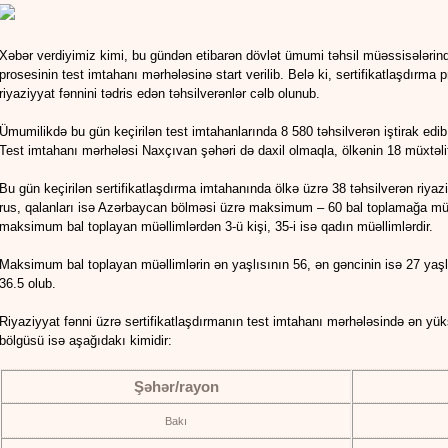
Xəbər verdiyimiz kimi, bu gündən etibarən dövlət ümumi təhsil müəssisələrində 
prosesinin test imtahanı mərhələsinə start verilib. Belə ki, sertifikatlaşdırma
riyaziyyat fənnini tədris edən təhsilverənlər cəlb olunub.
Ümumilikdə bu gün keçirilən test imtahanlarında 8 580 təhsilverən iştirak ed
Test imtahanı mərhələsi Naxçıvan şəhəri də daxil olmaqla, ölkənin 18 müxtəli
Bu gün keçirilən sertifikatlaşdırma imtahanında ölkə üzrə 38 təhsilverən riya
rus, qalanları isə Azərbaycan bölməsi üzrə maksimum – 60 bal toplamağa müvə
maksimum bal toplayan müəllimlərdən 3-ü kişi, 35-i isə qadın müəllimlərdir.
Maksimum bal toplayan müəllimlərin ən yaşlısının 56, ən gəncinin isə 27 yaş
36.5 olub.
Riyaziyyat fənni üzrə sertifikatlaşdırmanın test imtahanı mərhələsində ən yük
bölgüsü isə aşağıdakı kimidir:
Şəhər/rayon
Bakı