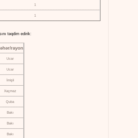
1
1
ını təqdim edirik:
əhər/rayon
Ucar
Ucar
İmişli
Xaçmaz
Quba
Bakı
Bakı
Bakı