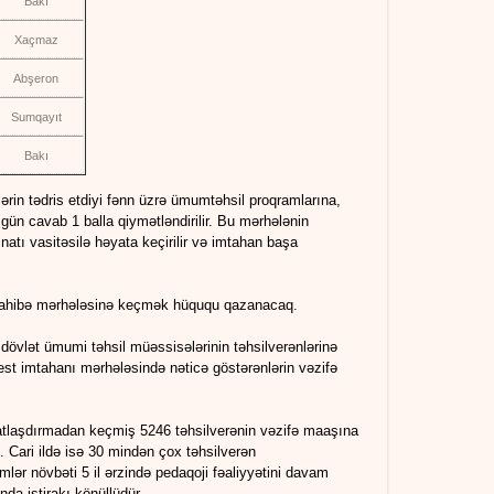
Bakı
Xaçmaz
Abşeron
Sumqayıt
Bakı
rin tədris etdiyi fənn üzrə ümumtəhsil proqramlarına,
zgün cavab 1 balla qiymətləndirilir. Bu mərhələnin
atı vasitəsilə həyata keçirilir və imtahan başa
müsahibə mərhələsinə keçmək hüququ qazanacaq.
, dövlət ümumi təhsil müəssisələrinin təhsilverənlərinə
test imtahanı mərhələsində nəticə göstərənlərin vəzifə
ikatlaşdırmadan keçmiş 5246 təhsilverənin vəzifə maaşına
b. Cari ildə isə 30 mindən çox təhsilverən
mlər növbəti 5 il ərzində pedaqoji fəaliyyətini davam
nda iştirakı könüllüdür.