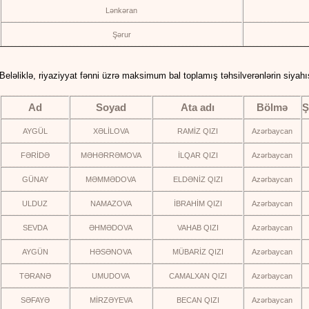
Lənkəran
Şərur
Beləliklə, riyaziyyat fənni üzrə maksimum bal toplamış təhsilverənlərin siyahıs
Ad
Soyad
Ata adı
Bölmə
Ş
AYGÜL
XƏLİLOVA
RAMİZ QIZI
Azərbaycan
FƏRİDƏ
MƏHƏRRƏMOVA
İLQAR QIZI
Azərbaycan
GÜNAY
MƏMMƏDOVA
ELDƏNİZ QIZI
Azərbaycan
ULDUZ
NAMAZOVA
İBRAHİM QIZI
Azərbaycan
SEVDA
ƏHMƏDOVA
VAHAB QIZI
Azərbaycan
AYGÜN
HƏSƏNOVA
MÜBARİZ QIZI
Azərbaycan
TƏRANƏ
UMUDOVA
CAMALXAN QIZI
Azərbaycan
SƏFAYƏ
MİRZƏYEVA
BECAN QIZI
Azərbaycan