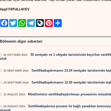
Vaqif FƏTULLAYEV
Facebook
Twitter
WhatsApp
Telegram
LiveJournal
Pinterest
Share
Bölmənin digər xəbərləri
30 sentyabr və 1 oktyabr tarixlərində keçirilən sertif
02 OKTYABR 2024
olub
Sertifikatlaşdırmanın 23-24 sentyabr tarixlərində tə
25 SENTYABR 2024
Sertifikatlaşdırmanın 12-20 sentyabr tarixlərində tə
24 SENTYABR 2024
Müəllimlərin sertifikatlaşdırılması prosesinin müsahi
15 AVQUST 2024
Sertifikatlaşdırma prosesi ilə bağlı yaradılan komissiya
02 AVQUST 2024
olunub