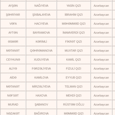
AYŞƏN
NAĞIYEVA
YASİN QIZI
Azərbaycan
ŞƏHRİYAR
ŞİXBALAYEVA
İBRAHİM QIZI
Azərbaycan
VƏFA
HACIYEVA
MƏHƏMMƏD QIZI
Azərbaycan
AYTƏN
BAYRAMOVA
İMAMVERDİ QIZI
Azərbaycan
ƏSMƏR
KƏRİMLİ
FİKRƏT QIZI
Azərbaycan
MƏTANƏT
QƏHRƏMANOVA
MUXTAR QIZI
Azərbaycan
CEYHUNƏ
XUDUYEVA
KAMİL QIZI
Azərbaycan
ALİYƏ
FƏRZƏLİYEVA
FİZULİ QIZI
Azərbaycan
AİDƏ
KAMİLOVA
EYYUB QIZI
Azərbaycan
MƏTANƏT
MİRZƏLİYEVA
TELMAN QIZI
Azərbaycan
NƏFSƏT
HAXOVA
MEHDİ QIZI
Azərbaycan
MURAD
ŞABANOV
RÜSTƏM OĞLU
Azərbaycan
NƏZAKƏT
BAĞIROVA
MƏMMƏD QIZI
Azərbaycan