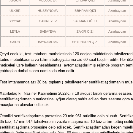
AYGÜN
VƏLƏDOVA
ETİBAR QIZI
Azərbaycan
ÜLKƏR
HÜSEYNOVA
BƏHRAM QIZI
Azərbaycan
SƏYYAD
CANALİYEV
SALMAN OĞLU
Azərbaycan
LEYLA
BABAYEVA
ZAKİR QIZI
Azərbaycan
SAİDƏ
BAYRAMOVA
SEYFƏDDİN QIZI
Azərbaycan
Qeyd edək ki, test imtahanı mərhələsində 120 dəqiqə müddətində təhsilverənlə
tədris metodikasına və təlim strategiyalarına aid 60 sual təqdim edilir. Hər dü
nəticələri üzrə balların hesablanması avtomatlaşdırılmış rejimdə proqram təmin
çatdıqdan dərhal sonra namizədə elan edilir.
Test imtahanında azı 30 bal toplamış təhsilverənlər sertifikatlaşdırmanın 
Xatırladaq ki, Nazirlər Kabinetinin 2022-ci il 18 avqust tarixli qərarına əsasən
sertifikatlaşdırmanın nəticəsinə uyğun olaraq tədris edilən dərs saatına görə 
maaşlarına əlavələr ediləcək.
Ötənilki sertifikatlaşdırma prosesinə 29 min 951 müəllim cəlb olunub. Sertif
35 faiz, 17 min 914 təhsilverənin vəzifə maaşına isə 10 faiz artım tətbiq edili
sertifikatlaşdırma prosesinə cəlb ediləcək. Sertifikatlaşdırmadan keçən müəlli
etdirmək üçün sertifikat əldə edir. Yaşı 60-dan yuxarı olan müəllimlərin imtaha