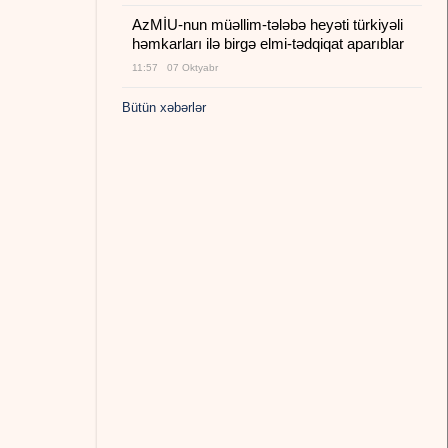
AzMİU-nun müəllim-tələbə heyəti türkiyəli
həmkarları ilə birgə elmi-tədqiqat aparıblar
11:57 07 Oktyabr
Bütün xəbərlər