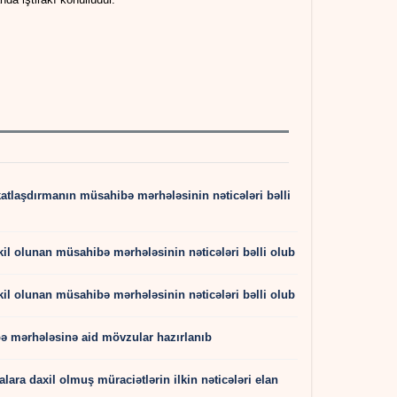
ikatlaşdırmanın müsahibə mərhələsinin nəticələri bəlli
şkil olunan müsahibə mərhələsinin nəticələri bəlli olub
şkil olunan müsahibə mərhələsinin nəticələri bəlli olub
bə mərhələsinə aid mövzular hazırlanıb
lara daxil olmuş müraciətlərin ilkin nəticələri elan