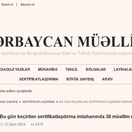
Daxil ol
Abunə ol
Azərbaycan Respublikasının Elm və Təhsil Nazirliyinin orqanı
DAQOJİ YAZILAR
MÜSAHİBƏ
TƏHLİL
BÖLGƏLƏR
LAYİHƏLƏ
SERTİFİKATLAŞDIRMA
BÖYÜK QAYIDIŞ
ARXİV
ının adları açıqlandı
ANA SƏHİFƏ
SERTİFİKATLAŞDIRMA
BU GÜN KEÇIRILƏN SERTIFIKATLAŞDIRMA IMTAHA
Bu gün keçirilən sertifikatlaşdırma imtahanında 38 müəllim
21 İyun 2024
4375