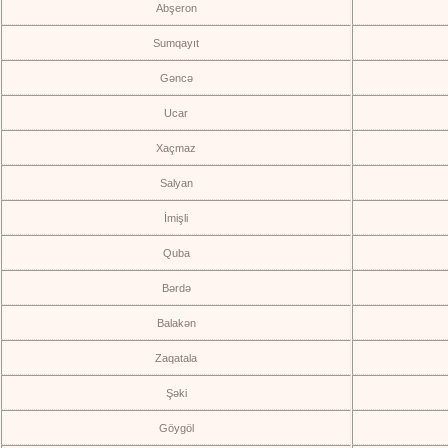
Abşeron
Sumqayıt
Gəncə
Ucar
Xaçmaz
Salyan
İmişli
Quba
Bərdə
Balakən
Zaqatala
Şəki
Göygöl