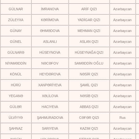
GÜLNAR
İMRANOVA
ARİF QIZI
Azərbaycan
ZÜLEYXA
KƏRİMOVA
YADİGAR QIZI
Azərbaycan
GÜNAY
ƏHMƏDOVA
MEHMAN QIZI
Azərbaycan
GÜNEL
ASLANLI
ASLAN QIZI
Azərbaycan
GÜLNARƏ
HÜSEYNOVA
HÜSEYNAĞA QIZI
Azərbaycan
NİYAMƏDDİN
NƏCƏFOV
SAMƏDDİN OĞLU
Azərbaycan
KÖNÜL
HEYDƏROVA
NƏSİR QIZI
Azərbaycan
HÜRÜ
XANPƏRİYEVA
ŞAMİL QIZI
Azərbaycan
YEGANƏ
XƏLİLOVA
NƏSİB QIZI
Azərbaycan
GÜLƏR
HACIYEVA
ABBAS QIZI
Azərbaycan
ÜLVİYYƏ
ŞAHMURADOVA
CƏFƏR QIZI
Rus
ŞAHNAZ
SARIYEVA
KAZIM QIZI
Azərbaycan