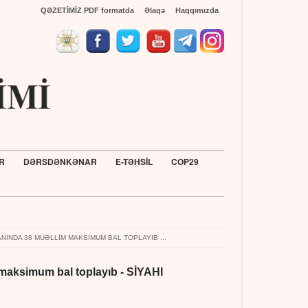
QƏZETİMİZ PDF formatda
Əlaqə
Haqqımızda
R
DƏRSDƏNKƏNAR
E-TƏHSİL
COP29
Türkiyənin Ada
NINDA 38 MÜƏLLIM MAKSIMUM BAL TOPLAYIB ...
 maksimum bal toplayıb - SİYAHI