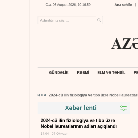
C.a. 06 Auqust 2026, 10:16:59
Ana səhifə
GÜNDƏLİK
RƏSMİ
ELM VƏ TƏHSİL
PE
2024-cü ilin fiziologiya və tibb üzrə Nobel laureatlar
Xəbər lenti
2024-cü ilin fiziologiya və tibb üzrə
Nobel laureatlarının adları açıqlandı
14:04 07 Oktyabr