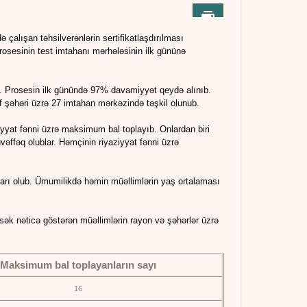
çalışan təhsilverənlərin sertifikatlaşdırılması
 prosesinin test imtahanı mərhələsinin ilk gününə
ib. Prosesin ilk günündə 97% davamiyyət qeydə alınıb.
f şəhəri üzrə 27 imtahan mərkəzində təşkil olunub.
ziyyat fənni üzrə maksimum bal toplayıb. Onlardan biri
ffəq olublar. Həmçinin riyaziyyat fənni üzrə
ları olub. Ümumilikdə həmin müəllimlərin yaş ortalaması
sək nəticə göstərən müəllimlərin rayon və şəhərlər üzrə
Maksimum bal toplayanların sayı
16