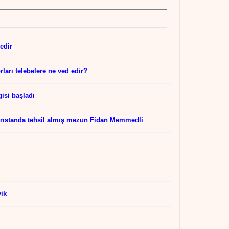
edir
rları tələbələrə nə vəd edir?
isi başladı
rıstanda təhsil almış məzun Fidan Məmmədli
yik