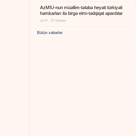
AzMİU-nun müəllim-tələbə heyəti türkiyəli
həmkarları ilə birgə elmi-tədqiqat aparıblar
11:57 07 Oktyabr
Bütün xəbərlər