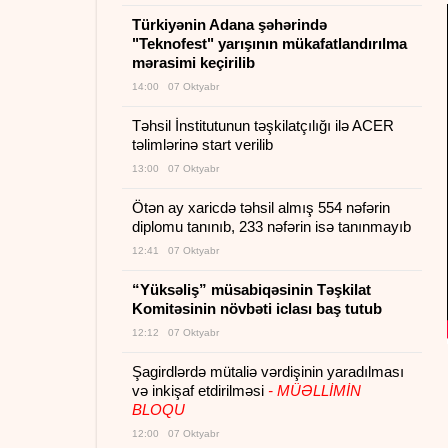
Türkiyənin Adana şəhərində
"Teknofest" yarışının mükafatlandırılma
mərasimi keçirilib
14:00 07 Oktyabr
Təhsil İnstitutunun təşkilatçılığı ilə ACER
təlimlərinə start verilib
13:00 07 Oktyabr
Ötən ay xaricdə təhsil almış 554 nəfərin
diplomu tanınıb, 233 nəfərin isə tanınmayıb
12:41 07 Oktyabr
“Yüksəliş” müsabiqəsinin Təşkilat
Komitəsinin növbəti iclası baş tutub
12:12 07 Oktyabr
Şagirdlərdə mütaliə vərdişinin yaradılması
və inkişaf etdirilməsi
- MÜƏLLİMİN
BLOQU
12:00 07 Oktyabr