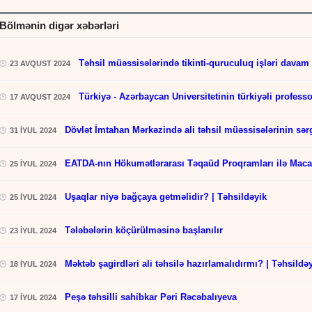
Bölmənin digər xəbərləri
Təhsil müəssisələrində tikinti-quruculuq işləri davam 
23 AVQUST 2024
Türkiyə - Azərbaycan Universitetinin türkiyəli professo
17 AVQUST 2024
Dövlət İmtahan Mərkəzində ali təhsil müəssisələrinin sərg
31 İYUL 2024
EATDA-nın Hökumətlərarası Təqaüd Proqramları ilə Maca
25 İYUL 2024
Uşaqlar niyə bağçaya getməlidir? | Təhsildəyik
25 İYUL 2024
Tələbələrin köçürülməsinə başlanılır
23 İYUL 2024
Məktəb şagirdləri ali təhsilə hazırlamalıdırmı? | Təhsildə
18 İYUL 2024
Peşə təhsilli sahibkar Pəri Rəcəbalıyeva
17 İYUL 2024