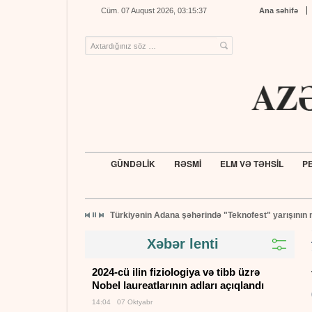
Cüm. 07 Auqust 2026, 03:15:37
Ana səhifə
GÜNDƏLİK
RƏSMİ
ELM VƏ TƏHSİL
PE
Türkiyənin Adana şəhərində "Teknofest" yarışının 
Xəbər lenti
2024-cü ilin fiziologiya və tibb üzrə
Nobel laureatlarının adları açıqlandı
14:04 07 Oktyabr