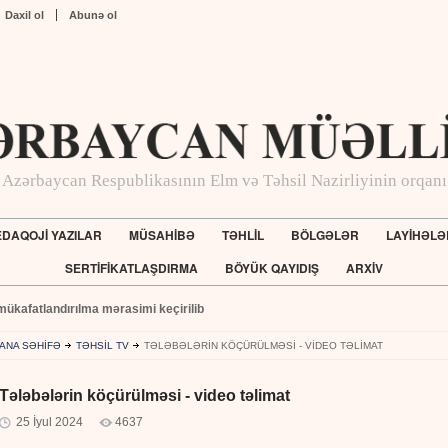
Daxil ol
Abunə ol
Azərbaycan Respublikasının Elm və Təhsil Nazirliyinin orqanı
DAQOJİ YAZILAR
MÜSAHİBƏ
TƏHLİL
BÖLGƏLƏR
LAYİHƏLƏ
SERTİFİKATLAŞDIRMA
BÖYÜK QAYIDIŞ
ARXİV
mükafatlandırılma mərasimi keçirilib
ANA SƏHİFƏ
TƏHSİL TV
TƏLƏBƏLƏRIN KÖÇÜRÜLMƏSI - VIDEO TƏLIMAT
Tələbələrin köçürülməsi - video təlimat
25 İyul 2024
4637