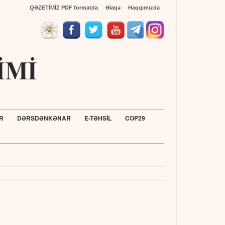
QƏZETİMİZ PDF formatda
Əlaqə
Haqqımızda
R
DƏRSDƏNKƏNAR
E-TƏHSİL
COP29
Təhsil İnstitutun