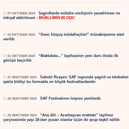
Şagirdlərdə mütaliə vərdişinin yaradılması və
07 OKTYABR 2024
inkişaf etdirilməsi
- MÜƏLLİMİN BLOQU
“Gənc hüquq müdafiəçiləri” müsabiqəsinə start
03 OKTYABR 2024
verilib
“Məktəbdə...” layihəsinin yeni dərs ilində ilk
01 OKTYABR 2024
görüşü keçirilib
Səbuhi Rzayev: SAF regionda şagird və tələbələri
27 SENTYABR 2024
qatıla bildiyi bu formatda ən böyük festivallardandır
SAF Festivalının loqosu yenilənib
26 SENTYABR 2024
“Ana dili – Azərbaycan məktəbi” layihəsi
26 SENTYABR 2024
çərçivəsində yaşı 18-dən yuxarı olanlar üçün iki qrup təşkil edilib