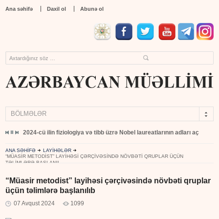
Ana səhifə
Daxil ol
Abunə ol
BÖLMƏLƏR
yıb
2024-cü ilin fiziologiya və tibb üzrə Nobel laureatlarının adları açıqlandı
ANA SƏHİFƏ
LAYİHƏLƏR
“MÜASIR METODIST” LAYIHƏSI ÇƏRÇIVƏSINDƏ NÖVBƏTI QRUPLAR ÜÇÜN
TƏLIMLƏRƏ BAŞLANIL...
“Müasir metodist” layihəsi çərçivəsində növbəti qruplar
üçün təlimlərə başlanılıb
07 Avqust 2024
1099