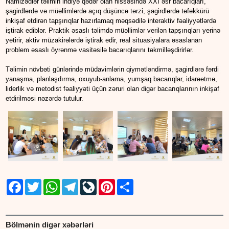
Namizədlər təlimin indiyə qədər olan hissəsində XXI əsr bacarıqları,
şagirdlərdə və müəllimlərdə açıq düşüncə tərzi, şagirdlərdə təfəkkürü
inkişaf etdirən tapşırıqlar hazırlamaq məqsədilə interaktiv fəaliyyətlərdə
iştirak ediblər. Praktik əsaslı təlimdə müəllimlər verilən tapşırıqları yerinə
yetirir, aktiv müzakirələrdə iştirak edir, real situasiyalara əsaslanan
problem əsaslı öyrənmə vasitəsilə bacarıqlarını təkmilləşdirirlər.
Təlimin növbəti günlərində müdavimlərin qiymətləndirmə, şagirdlərə fərdi
yanaşma, planlaşdırma, oxuyub-anlama, yumşaq bacarıqlar, idarəetmə,
liderlik və metodist fəaliyyəti üçün zəruri olan digər bacarıqlarının inkişaf
etdirilməsi nəzərdə tutulur.
Facebook
Twitter
WhatsApp
Telegram
LiveJournal
Pinterest
Share
Bölmənin digər xəbərləri