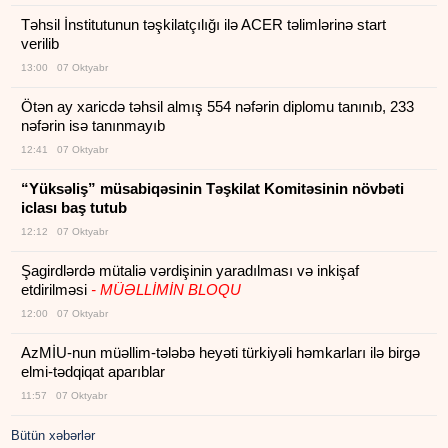
Təhsil İnstitutunun təşkilatçılığı ilə ACER təlimlərinə start
verilib
13:00 07 Oktyabr
Ötən ay xaricdə təhsil almış 554 nəfərin diplomu tanınıb, 233
nəfərin isə tanınmayıb
12:41 07 Oktyabr
“Yüksəliş” müsabiqəsinin Təşkilat Komitəsinin növbəti
iclası baş tutub
12:12 07 Oktyabr
Şagirdlərdə mütaliə vərdişinin yaradılması və inkişaf
etdirilməsi
- MÜƏLLİMİN BLOQU
12:00 07 Oktyabr
AzMİU-nun müəllim-tələbə heyəti türkiyəli həmkarları ilə birgə
elmi-tədqiqat aparıblar
11:57 07 Oktyabr
Bütün xəbərlər