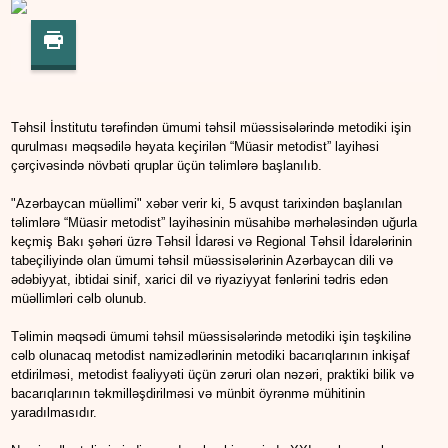
Təhsil İnstitutu tərəfindən ümumi təhsil müəssisələrində metodiki işin
qurulması məqsədilə həyata keçirilən “Müasir metodist” layihəsi
çərçivəsində növbəti qruplar üçün təlimlərə başlanılıb.
"Azərbaycan müəllimi" xəbər verir ki, 5 avqust tarixindən başlanılan
təlimlərə “Müasir metodist” layihəsinin müsahibə mərhələsindən uğurla
keçmiş Bakı şəhəri üzrə Təhsil İdarəsi və Regional Təhsil İdarələrinin
tabeçiliyində olan ümumi təhsil müəssisələrinin Azərbaycan dili və
ədəbiyyat, ibtidai sinif, xarici dil və riyaziyyat fənlərini tədris edən
müəllimləri cəlb olunub.
Təlimin məqsədi ümumi təhsil müəssisələrində metodiki işin təşkilinə
cəlb olunacaq metodist namizədlərinin metodiki bacarıqlarının inkişaf
etdirilməsi, metodist fəaliyyəti üçün zəruri olan nəzəri, praktiki bilik və
bacarıqlarının təkmilləşdirilməsi və münbit öyrənmə mühitinin
yaradılmasıdır.