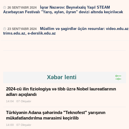
İqrar Nəzərov: Beynəlxalq Yaşıl STEAM
26 SENTYABR 2024
Azərbaycan Festivalı "Yarış, əylən, öyrən" devizi altında keçiriləcək
Müəllim və şagirdlər üçün resurslar: video.edu.az
23 SENTYABR 2024
trims.edu.az, e-derslik.edu.az
Xəbər lenti
2024-cü ilin fiziologiya və tibb üzrə Nobel laureatlarının
adları açıqlandı
14:04 07 Oktyabr
Türkiyənin Adana şəhərində "Teknofest" yarışının
mükafatlandırılma mərasimi keçirilib
14:00 07 Oktyabr