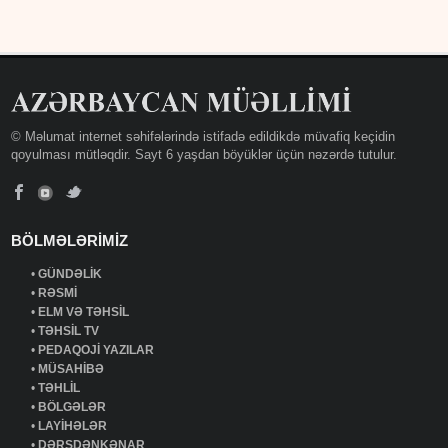
© Məlumat internet səhifələrində istifadə edildikdə müvafiq keçidin
qoyulması mütləqdir. Sayt 6 yaşdan böyüklər üçün nəzərdə tutulur.
BÖLMƏLƏRİMİZ
•
GÜNDƏLİK
•
RƏSMİ
•
ELM VƏ TƏHSİL
•
TƏHSİL TV
•
PEDAQOJİ YAZILAR
•
MÜSAHİBƏ
•
TƏHLİL
•
BÖLGƏLƏR
•
LAYİHƏLƏR
•
DƏRSDƏNKƏNAR