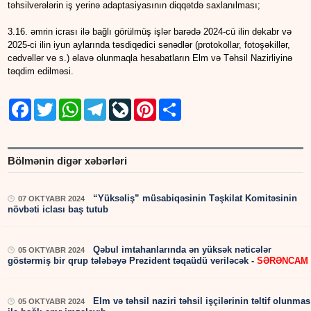
təhsilverələrin iş yerinə adaptasiyasının diqqətdə saxlanılması;
3.16. əmrin icrası ilə bağlı görülmüş işlər barədə 2024-cü ilin dekabr və
2025-ci ilin iyun aylarında təsdiqedici sənədlər (protokollar, fotoşəkillər,
cədvəllər və s.) əlavə olunmaqla hesabatların Elm və Təhsil Nazirliyinə
təqdim edilməsi.
Facebook
Twitter
WhatsApp
Telegram
LiveJournal
Pinterest
Share
Bölmənin digər xəbərləri
“Yüksəliş” müsabiqəsinin Təşkilat Komitəsinin
07 OKTYABR 2024
növbəti iclası baş tutub
Qəbul imtahanlarında ən yüksək nəticələr
05 OKTYABR 2024
göstərmiş bir qrup tələbəyə Prezident təqaüdü veriləcək -
SƏRƏNCAM
Elm və təhsil naziri təhsil işçilərinin təltif olunmas
05 OKTYABR 2024