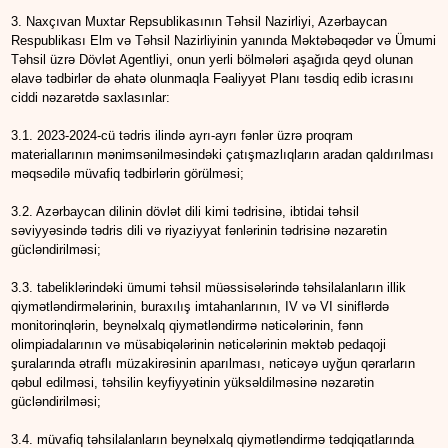
3. Naxçıvan Muxtar Repsublikasının Təhsil Nazirliyi, Azərbaycan
Respublikası Elm və Təhsil Nazirliyinin yanında Məktəbəqədər və Ümumi
Təhsil üzrə Dövlət Agentliyi, onun yerli bölmələri aşağıda qeyd olunan
əlavə tədbirlər də əhatə olunmaqla Fəaliyyət Planı təsdiq edib icrasını
ciddi nəzarətdə saxlasınlar:
3.1. 2023-2024-cü tədris ilində ayrı-ayrı fənlər üzrə proqram
materiallarının mənimsənilməsindəki çatışmazlıqların aradan qaldırılması
məqsədilə müvafiq tədbirlərin görülməsi;
3.2. Azərbaycan dilinin dövlət dili kimi tədrisinə, ibtidai təhsil
səviyyəsində tədris dili və riyaziyyat fənlərinin tədrisinə nəzarətin
gücləndirilməsi;
3.3. tabeliklərindəki ümumi təhsil müəssisələrində təhsilalanların illik
qiymətləndirmələrinin, buraxılış imtahanlarının, IV və VI siniflərdə
monitorinqlərin, beynəlxalq qiymətləndirmə nəticələrinin, fənn
olimpiadalarının və müsabiqələrinin nəticələrinin məktəb pedaqoji
şuralarında ətraflı müzakirəsinin aparılması, nəticəyə uyğun qərarların
qəbul edilməsi, təhsilin keyfiyyətinin yüksəldilməsinə nəzarətin
gücləndirilməsi;
3.4. müvafiq təhsilalanların beynəlxalq qiymətləndirmə tədqiqatlarında