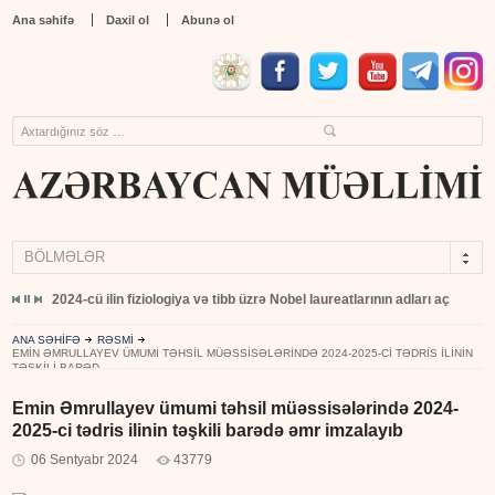
Ana səhifə
Daxil ol
Abunə ol
BÖLMƏLƏR
yıb
2024-cü ilin fiziologiya və tibb üzrə Nobel laureatlarının adları açıqlandı
ANA SƏHİFƏ
RƏSMİ
EMIN ƏMRULLAYEV ÜMUMI TƏHSIL MÜƏSSISƏLƏRINDƏ 2024-2025-CI TƏDRIS ILININ
TƏŞKILI BARƏD...
Emin Əmrullayev ümumi təhsil müəssisələrində 2024-
2025-ci tədris ilinin təşkili barədə əmr imzalayıb
06 Sentyabr 2024
43779