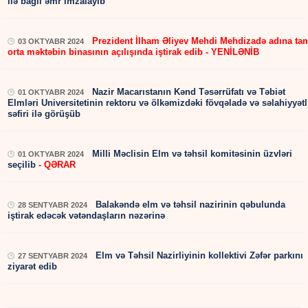
ilə bağlı əmr imzalayıb
Prezident İlham Əliyev Mehdi Mehdizadə adına ta
03 OKTYABR 2024
orta məktəbin binasının açılışında iştirak edib - YENİLƏNİB
Nazir Macarıstanın Kənd Təsərrüfatı və Təbiət
01 OKTYABR 2024
Elmləri Universitetinin rektoru və ölkəmizdəki fövqəladə və səlahiyyətl
səfiri ilə görüşüb
Milli Məclisin Elm və təhsil komitəsinin üzvləri
01 OKTYABR 2024
seçilib
- QƏRAR
Balakəndə elm və təhsil nazirinin qəbulunda
28 SENTYABR 2024
iştirak edəcək vətəndaşların nəzərinə
Elm və Təhsil Nazirliyinin kollektivi Zəfər parkını
27 SENTYABR 2024
ziyarət edib