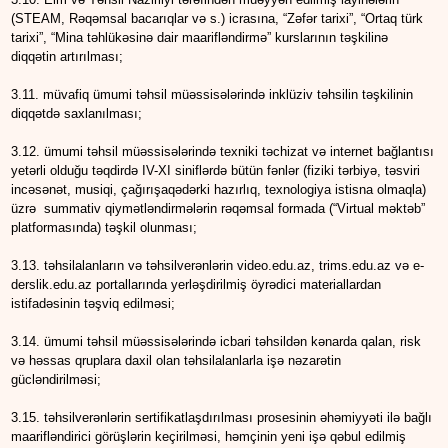
(STEAM, Rəqəmsal bacarıqlar və s.) icrasına, “Zəfər tarixi”, “Ortaq türk
tarixi”, “Mina təhlükəsinə dair maarifləndirmə” kurslarının təşkilinə
diqqətin artırılması;
3.11. müvafiq ümumi təhsil müəssisələrində inklüziv təhsilin təşkilinin
diqqətdə saxlanılması;
3.12. ümumi təhsil müəssisələrində texniki təchizat və internet bağlantısı
yetərli olduğu təqdirdə IV-XI siniflərdə bütün fənlər (fiziki tərbiyə, təsviri
incəsənət, musiqi, çağırışaqədərki hazırlıq, texnologiya istisna olmaqla)
üzrə summativ qiymətləndirmələrin rəqəmsal formada (“Virtual məktəb”
platformasında) təşkil olunması;
3.13. təhsilalanların və təhsilverənlərin video.edu.az, trims.edu.az və e-
derslik.edu.az portallarında yerləşdirilmiş öyrədici materiallardan
istifadəsinin təşviq edilməsi;
3.14. ümumi təhsil müəssisələrində icbari təhsildən kənarda qalan, risk
və həssas qruplara daxil olan təhsilalanlarla işə nəzarətin
gücləndirilməsi;
3.15. təhsilverənlərin sertifikatlaşdırılması prosesinin əhəmiyyəti ilə bağlı
maarifləndirici görüşlərin keçirilməsi, həmçinin yeni işə qəbul edilmiş