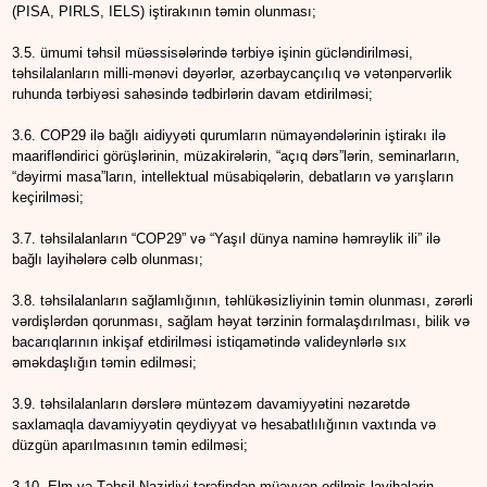
(PISA, PIRLS, IELS) iştirakının təmin olunması;
3.5. ümumi təhsil müəssisələrində tərbiyə işinin gücləndirilməsi,
təhsilalanların milli-mənəvi dəyərlər, azərbaycançılıq və vətənpərvərlik
ruhunda tərbiyəsi sahəsində tədbirlərin davam etdirilməsi;
3.6. COP29 ilə bağlı aidiyyəti qurumların nümayəndələrinin iştirakı ilə
maarifləndirici görüşlərinin, müzakirələrin, “açıq dərs”lərin, seminarların,
“dəyirmi masa”ların, intellektual müsabiqələrin, debatların və yarışların
keçirilməsi;
3.7. təhsilalanların “COP29” və “Yaşıl dünya naminə həmrəylik ili” ilə
bağlı layihələrə cəlb olunması;
3.8. təhsilalanların sağlamlığının, təhlükəsizliyinin təmin olunması, zərərli
vərdişlərdən qorunması, sağlam həyat tərzinin formalaşdırılması, bilik və
bacarıqlarının inkişaf etdirilməsi istiqamətində valideynlərlə sıx
əməkdaşlığın təmin edilməsi;
3.9. təhsilalanların dərslərə müntəzəm davamiyyətini nəzarətdə
saxlamaqla davamiyyətin qeydiyyat və hesabatlılığının vaxtında və
düzgün aparılmasının təmin edilməsi;
3.10. Elm və Təhsil Nazirliyi tərəfindən müəyyən edilmiş layihələrin