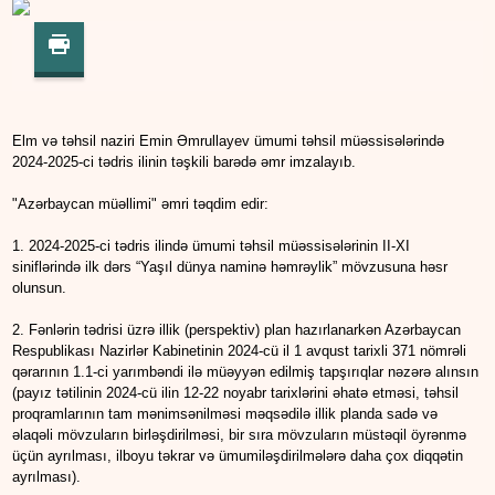
Elm və təhsil naziri Emin Əmrullayev ümumi təhsil müəssisələrində
2024-2025-ci tədris ilinin təşkili barədə əmr imzalayıb.
"Azərbaycan müəllimi" əmri təqdim edir:
1. 2024-2025-ci tədris ilində ümumi təhsil müəssisələrinin II-XI
siniflərində ilk dərs “Yaşıl dünya naminə həmrəylik” mövzusuna həsr
olunsun.
2. Fənlərin tədrisi üzrə illik (perspektiv) plan hazırlanarkən Azərbaycan
Respublikası Nazirlər Kabinetinin 2024-cü il 1 avqust tarixli 371 nömrəli
qərarının 1.1-ci yarımbəndi ilə müəyyən edilmiş tapşırıqlar nəzərə alınsın
(payız tətilinin 2024-cü ilin 12-22 noyabr tarixlərini əhatə etməsi, təhsil
proqramlarının tam mənimsənilməsi məqsədilə illik planda sadə və
əlaqəli mövzuların birləşdirilməsi, bir sıra mövzuların müstəqil öyrənmə
üçün ayrılması, ilboyu təkrar və ümumiləşdirilmələrə daha çox diqqətin
ayrılması).