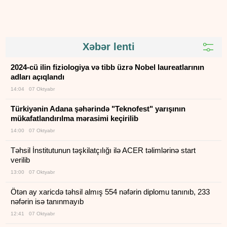
Xəbər lenti
2024-cü ilin fiziologiya və tibb üzrə Nobel laureatlarının
adları açıqlandı
14:04 07 Oktyabr
Türkiyənin Adana şəhərində "Teknofest" yarışının
mükafatlandırılma mərasimi keçirilib
14:00 07 Oktyabr
Təhsil İnstitutunun təşkilatçılığı ilə ACER təlimlərinə start
verilib
13:00 07 Oktyabr
Ötən ay xaricdə təhsil almış 554 nəfərin diplomu tanınıb, 233
nəfərin isə tanınmayıb
12:41 07 Oktyabr