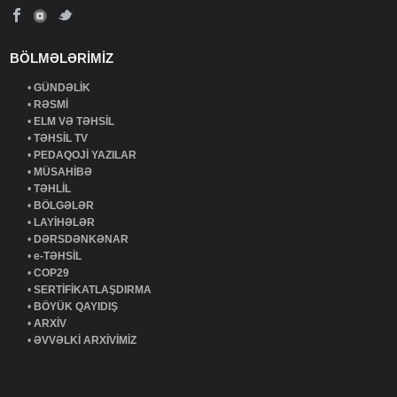
BÖLMƏLƏRİMİZ
•
GÜNDƏLİK
•
RƏSMİ
•
ELM VƏ TƏHSİL
•
TƏHSİL TV
•
PEDAQOJİ YAZILAR
•
MÜSAHİBƏ
•
TƏHLİL
•
BÖLGƏLƏR
•
LAYİHƏLƏR
•
DƏRSDƏNKƏNAR
•
e-TƏHSİL
•
COP29
•
SERTİFİKATLAŞDIRMA
•
BÖYÜK QAYIDIŞ
•
ARXİV
•
ƏVVƏLKİ ARXİVİMİZ