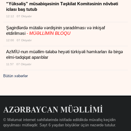
“Yüksəliş” müsabiqəsinin Təşkilat Komitəsinin növbəti
iclası baş tutub
12:12 07 Oktyabr
Şagirdlərdə mütaliə vərdişinin yaradılması və inkişaf
etdirilməsi
- MÜƏLLİMİN BLOQU
12:00 07 Oktyabr
AzMİU-nun müəllim-tələbə heyəti türkiyəli həmkarları ilə birgə
elmi-tədqiqat aparıblar
11:57 07 Oktyabr
Bütün xəbərlər
© Məlumat internet səhifələrində istifadə edildikdə müvafiq keçidin
qoyulması mütləqdir. Sayt 6 yaşdan böyüklər üçün nəzərdə tutulur.