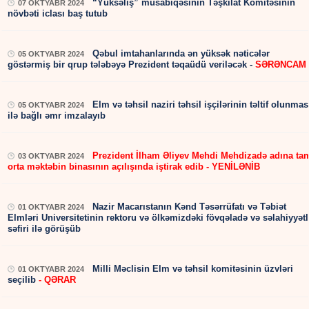
“Yüksəliş” müsabiqəsinin Təşkilat Komitəsinin
07 OKTYABR 2024
növbəti iclası baş tutub
Qəbul imtahanlarında ən yüksək nəticələr
05 OKTYABR 2024
göstərmiş bir qrup tələbəyə Prezident təqaüdü veriləcək -
SƏRƏNCAM
Elm və təhsil naziri təhsil işçilərinin təltif olunmas
05 OKTYABR 2024
ilə bağlı əmr imzalayıb
Prezident İlham Əliyev Mehdi Mehdizadə adına ta
03 OKTYABR 2024
orta məktəbin binasının açılışında iştirak edib - YENİLƏNİB
Nazir Macarıstanın Kənd Təsərrüfatı və Təbiət
01 OKTYABR 2024
Elmləri Universitetinin rektoru və ölkəmizdəki fövqəladə və səlahiyyətl
səfiri ilə görüşüb
Milli Məclisin Elm və təhsil komitəsinin üzvləri
01 OKTYABR 2024
seçilib
- QƏRAR