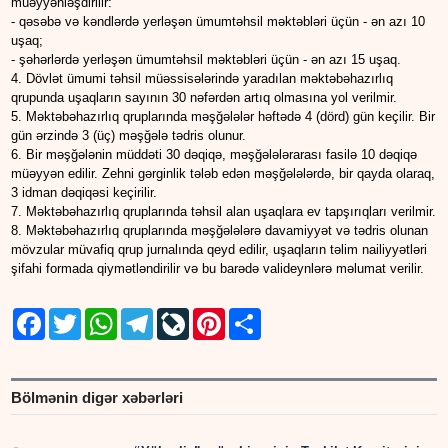
müəyyənləşdirilir:
- qəsəbə və kəndlərdə yerləşən ümumtəhsil məktəbləri üçün - ən azı 10
uşaq;
- şəhərlərdə yerləşən ümumtəhsil məktəbləri üçün - ən azı 15 uşaq.
4. Dövlət ümumi təhsil müəssisələrində yaradılan məktəbəhazırlıq
qrupunda uşaqların sayının 30 nəfərdən artıq olmasına yol verilmir.
5. Məktəbəhazırlıq qruplarında məşğələlər həftədə 4 (dörd) gün keçilir. Bir
gün ərzində 3 (üç) məşğələ tədris olunur.
6. Bir məşğələnin müddəti 30 dəqiqə, məşğələlərarası fasilə 10 dəqiqə
müəyyən edilir. Zehni gərginlik tələb edən məşğələlərdə, bir qayda olaraq,
3 idman dəqiqəsi keçirilir.
7. Məktəbəhazırlıq qruplarında təhsil alan uşaqlara ev tapşırıqları verilmir.
8. Məktəbəhazırlıq qruplarında məşğələlərə davamiyyət və tədris olunan
mövzular müvafiq qrup jurnalında qeyd edilir, uşaqların təlim nailiyyətləri
şifahi formada qiymətləndirilir və bu barədə valideynlərə məlumat verilir.
Facebook
Twitter
WhatsApp
Telegram
LiveJournal
Pinterest
Share
Bölmənin digər xəbərləri