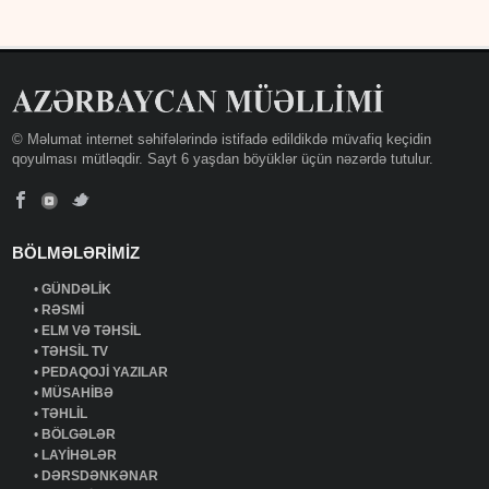
© Məlumat internet səhifələrində istifadə edildikdə müvafiq keçidin
qoyulması mütləqdir. Sayt 6 yaşdan böyüklər üçün nəzərdə tutulur.
BÖLMƏLƏRİMİZ
•
GÜNDƏLİK
•
RƏSMİ
•
ELM VƏ TƏHSİL
•
TƏHSİL TV
•
PEDAQOJİ YAZILAR
•
MÜSAHİBƏ
•
TƏHLİL
•
BÖLGƏLƏR
•
LAYİHƏLƏR
•
DƏRSDƏNKƏNAR