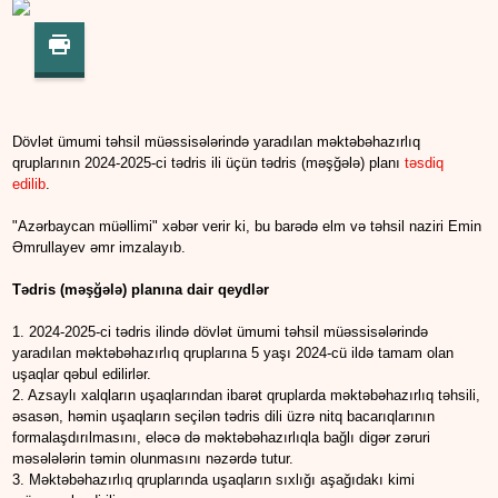
Dövlət ümumi təhsil müəssisələrində yaradılan məktəbəhazırlıq
qruplarının 2024-2025-ci tədris ili üçün tədris (məşğələ) planı
təsdiq
edilib
.
"Azərbaycan müəllimi" xəbər verir ki, bu barədə elm və təhsil naziri Emin
Əmrullayev əmr imzalayıb.
Tədris (məşğələ) planına dair qeydlər
1. 2024-2025-ci tədris ilində dövlət ümumi təhsil müəssisələrində
yaradılan məktəbəhazırlıq qruplarına 5 yaşı 2024-cü ildə tamam olan
uşaqlar qəbul edilirlər.
2. Azsaylı xalqların uşaqlarından ibarət qruplarda məktəbəhazırlıq təhsili,
əsasən, həmin uşaqların seçilən tədris dili üzrə nitq bacarıqlarının
formalaşdırılmasını, eləcə də məktəbəhazırlıqla bağlı digər zəruri
məsələlərin təmin olunmasını nəzərdə tutur.
3. Məktəbəhazırlıq qruplarında uşaqların sıxlığı aşağıdakı kimi