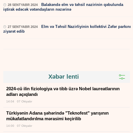
Balakəndə elm və təhsil nazirinin qəbulunda
28 SENTYABR 2024
iştirak edəcək vətəndaşların nəzərinə
Elm və Təhsil Nazirliyinin kollektivi Zəfər parkını
27 SENTYABR 2024
ziyarət edib
Xəbər lenti
2024-cü ilin fiziologiya və tibb üzrə Nobel laureatlarının
adları açıqlandı
14:04 07 Oktyabr
Türkiyənin Adana şəhərində "Teknofest" yarışının
mükafatlandırılma mərasimi keçirilib
14:00 07 Oktyabr