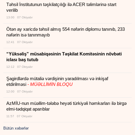
Təhsil İnstitutunun təşkilatçılığı ilə ACER təlimlərinə start
verilib
13:00 07 Oktyabr
Ötən ay xaricdə təhsil almış 554 nəfərin diplomu tanınıb, 233
nəfərin isə tanınmayıb
12:41 07 Oktyabr
“Yüksəliş” müsabiqəsinin Təşkilat Komitəsinin növbəti
iclası baş tutub
12:12 07 Oktyabr
Şagirdlərdə mütaliə vərdişinin yaradılması və inkişaf
etdirilməsi
- MÜƏLLİMİN BLOQU
12:00 07 Oktyabr
AzMİU-nun müəllim-tələbə heyəti türkiyəli həmkarları ilə birgə
elmi-tədqiqat aparıblar
11:57 07 Oktyabr
Bütün xəbərlər