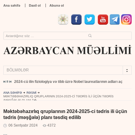
Ana səhifə
Daxil ol
Abunə ol
BÖLMƏLƏR
yıb
2024-cü ilin fiziologiya və tibb üzrə Nobel laureatlarının adları açıqlandı
ANA SƏHİFƏ
RƏSMİ
MƏKTƏBƏHAZIRLIQ QRUPLARININ 2024-2025-CI TƏDRIS ILI ÜÇÜN TƏDRIS
(MƏŞĞƏLƏ) PLANI T�...
Məktəbəhazırlıq qruplarının 2024-2025-ci tədris ili üçün
tədris (məşğələ) planı təsdiq edilib
06 Sentyabr 2024
4372