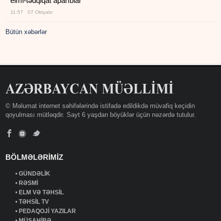
elmi-tədqiqat aparıblar
11:57 07 Oktyabr
Bütün xəbərlər
© Məlumat internet səhifələrində istifadə edildikdə müvafiq keçidin
qoyulması mütləqdir. Sayt 6 yaşdan böyüklər üçün nəzərdə tutulur.
BÖLMƏLƏRİMİZ
•
GÜNDƏLİK
•
RƏSMİ
•
ELM VƏ TƏHSİL
•
TƏHSİL TV
•
PEDAQOJİ YAZILAR
•
MÜSAHİBƏ