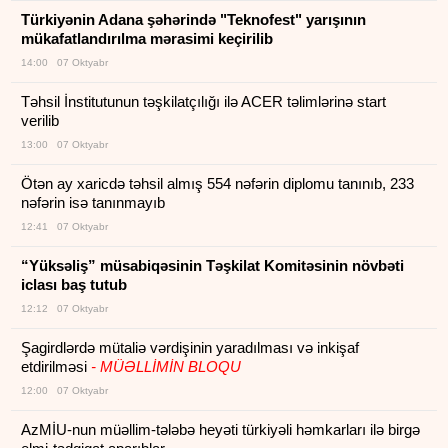
Türkiyənin Adana şəhərində "Teknofest" yarışının
mükafatlandırılma mərasimi keçirilib
14:00 07 Oktyabr
Təhsil İnstitutunun təşkilatçılığı ilə ACER təlimlərinə start
verilib
13:00 07 Oktyabr
Ötən ay xaricdə təhsil almış 554 nəfərin diplomu tanınıb, 233
nəfərin isə tanınmayıb
12:41 07 Oktyabr
“Yüksəliş” müsabiqəsinin Təşkilat Komitəsinin növbəti
iclası baş tutub
12:12 07 Oktyabr
Şagirdlərdə mütaliə vərdişinin yaradılması və inkişaf
etdirilməsi
- MÜƏLLİMİN BLOQU
12:00 07 Oktyabr
AzMİU-nun müəllim-tələbə heyəti türkiyəli həmkarları ilə birgə