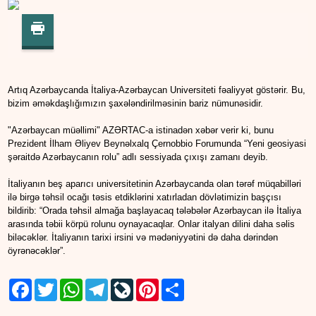
Artıq Azərbaycanda İtaliya-Azərbaycan Universiteti fəaliyyət göstərir. Bu,
bizim əməkdaşlığımızın şaxələndirilməsinin bariz nümunəsidir.
"Azərbaycan müəllimi" AZƏRTAC-a istinadən xəbər verir ki, bunu
Prezident İlham Əliyev Beynəlxalq Çernobbio Forumunda “Yeni geosiyasi
şəraitdə Azərbaycanın rolu” adlı sessiyada çıxışı zamanı deyib.
İtaliyanın beş aparıcı universitetinin Azərbaycanda olan tərəf müqabilləri
ilə birgə təhsil ocağı təsis etdiklərini xatırladan dövlətimizin başçısı
bildirib: “Orada təhsil almağa başlayacaq tələbələr Azərbaycan ilə İtaliya
arasında təbii körpü rolunu oynayacaqlar. Onlar italyan dilini daha səlis
biləcəklər. İtaliyanın tarixi irsini və mədəniyyətini də daha dərindən
öyrənəcəklər”.
Facebook
Twitter
WhatsApp
Telegram
LiveJournal
Pinterest
Share