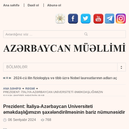
Ana səhifə
Daxil ol
Abunə ol
BÖLMƏLƏR
yıb
2024-cü ilin fiziologiya və tibb üzrə Nobel laureatlarının adları açıqlandı
ANA SƏHİFƏ
RƏSMİ
PREZIDENT: İTALIYA-AZƏRBAYCAN UNIVERSITETI ƏMƏKDAŞLIĞIMIZIN
ŞAXƏLƏNDIRILMƏSININ BAR...
Prezident: İtaliya-Azərbaycan Universiteti
əməkdaşlığımızın şaxələndirilməsinin bariz nümunəsidir
06 Sentyabr 2024
768