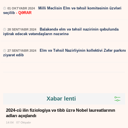
Milli Məclisin Elm və təhsil komitəsinin üzvləri
01 OKTYABR 2024
seçilib
- QƏRAR
Balakəndə elm və təhsil nazirinin qəbulunda
28 SENTYABR 2024
iştirak edəcək vətəndaşların nəzərinə
Elm və Təhsil Nazirliyinin kollektivi Zəfər parkını
27 SENTYABR 2024
ziyarət edib
Xəbər lenti
2024-cü ilin fiziologiya və tibb üzrə Nobel laureatlarının
adları açıqlandı
14:04 07 Oktyabr