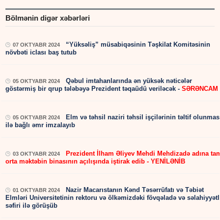
Bölmənin digər xəbərləri
“Yüksəliş” müsabiqəsinin Təşkilat Komitəsinin
07 OKTYABR 2024
növbəti iclası baş tutub
Qəbul imtahanlarında ən yüksək nəticələr
05 OKTYABR 2024
göstərmiş bir qrup tələbəyə Prezident təqaüdü veriləcək -
SƏRƏNCAM
Elm və təhsil naziri təhsil işçilərinin təltif olunmas
05 OKTYABR 2024
ilə bağlı əmr imzalayıb
Prezident İlham Əliyev Mehdi Mehdizadə adına ta
03 OKTYABR 2024
orta məktəbin binasının açılışında iştirak edib - YENİLƏNİB
Nazir Macarıstanın Kənd Təsərrüfatı və Təbiət
01 OKTYABR 2024
Elmləri Universitetinin rektoru və ölkəmizdəki fövqəladə və səlahiyyətl
səfiri ilə görüşüb