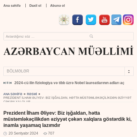
Ana səhifə
Daxil ol
Abunə ol
BÖLMƏLƏR
yıb
2024-cü ilin fiziologiya və tibb üzrə Nobel laureatlarının adları açıqlandı
ANA SƏHİFƏ
RƏSMİ
PREZIDENT İLHAM ƏLIYEV: BIZ IŞĞALDAN, HƏTTA MÜSTƏMLƏKƏÇILIKDƏN ƏZIYYƏT
ÇƏKƏN XALQLAR...
Prezident İlham Əliyev: Biz işğaldan, hətta
müstəmləkəçilikdən əziyyət çəkən xalqlara göstərdik ki,
inamla yaşamaq lazımdır
20 Sentyabr 2024
707