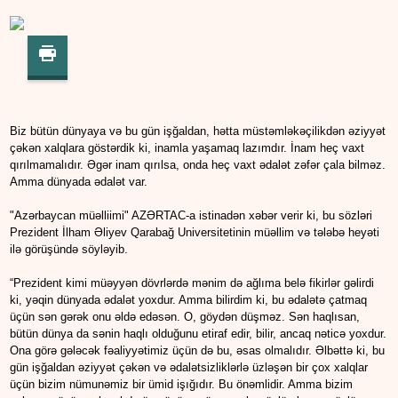
Biz bütün dünyaya və bu gün işğaldan, hətta müstəmləkəçilikdən əziyyət
çəkən xalqlara göstərdik ki, inamla yaşamaq lazımdır. İnam heç vaxt
qırılmamalıdır. Əgər inam qırılsa, onda heç vaxt ədalət zəfər çala bilməz.
Amma dünyada ədalət var.
"Azərbaycan müəlliimi" AZƏRTAC-a istinadən xəbər verir ki, bu sözləri
Prezident İlham Əliyev Qarabağ Universitetinin müəllim və tələbə heyəti
ilə görüşündə söyləyib.
“Prezident kimi müəyyən dövrlərdə mənim də ağlıma belə fikirlər gəlirdi
ki, yəqin dünyada ədalət yoxdur. Amma bilirdim ki, bu ədalətə çatmaq
üçün sən gərək onu əldə edəsən. O, göydən düşməz. Sən haqlısan,
bütün dünya da sənin haqlı olduğunu etiraf edir, bilir, ancaq nəticə yoxdur.
Ona görə gələcək fəaliyyətimiz üçün də bu, əsas olmalıdır. Əlbəttə ki, bu
gün işğaldan əziyyət çəkən və ədalətsizliklərlə üzləşən bir çox xalqlar
üçün bizim nümunəmiz bir ümid işığıdır. Bu önəmlidir. Amma bizim