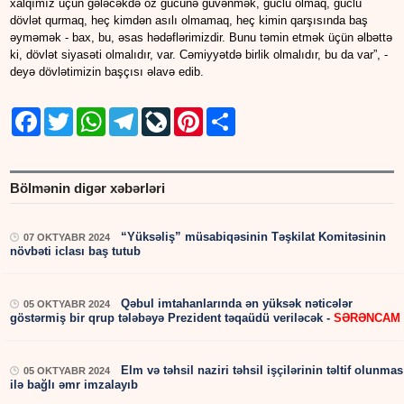
xalqımız üçün gələcəkdə öz gücünə güvənmək, güclü olmaq, güclü
dövlət qurmaq, heç kimdən asılı olmamaq, heç kimin qarşısında baş
əyməmək - bax, bu, əsas hədəflərimizdir. Bunu təmin etmək üçün əlbəttə
ki, dövlət siyasəti olmalıdır, var. Cəmiyyətdə birlik olmalıdır, bu da var”, -
deyə dövlətimizin başçısı əlavə edib.
Facebook
Twitter
WhatsApp
Telegram
LiveJournal
Pinterest
Share
Bölmənin digər xəbərləri
“Yüksəliş” müsabiqəsinin Təşkilat Komitəsinin
07 OKTYABR 2024
növbəti iclası baş tutub
Qəbul imtahanlarında ən yüksək nəticələr
05 OKTYABR 2024
göstərmiş bir qrup tələbəyə Prezident təqaüdü veriləcək -
SƏRƏNCAM
Elm və təhsil naziri təhsil işçilərinin təltif olunmas
05 OKTYABR 2024
ilə bağlı əmr imzalayıb