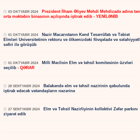
Prezident İlham Əliyev Mehdi Mehdizadə adına ta
03 OKTYABR 2024
orta məktəbin binasının açılışında iştirak edib - YENİLƏNİB
Nazir Macarıstanın Kənd Təsərrüfatı və Təbiət
01 OKTYABR 2024
Elmləri Universitetinin rektoru və ölkəmizdəki fövqəladə və səlahiyyətl
səfiri ilə görüşüb
Milli Məclisin Elm və təhsil komitəsinin üzvləri
01 OKTYABR 2024
seçilib
- QƏRAR
Balakəndə elm və təhsil nazirinin qəbulunda
28 SENTYABR 2024
iştirak edəcək vətəndaşların nəzərinə
Elm və Təhsil Nazirliyinin kollektivi Zəfər parkını
27 SENTYABR 2024
ziyarət edib