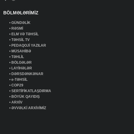
BÖLMƏLƏRİMİZ
•
GÜNDƏLİK
•
RƏSMİ
•
ELM VƏ TƏHSİL
•
TƏHSİL TV
•
PEDAQOJİ YAZILAR
•
MÜSAHİBƏ
•
TƏHLİL
•
BÖLGƏLƏR
•
LAYİHƏLƏR
•
DƏRSDƏNKƏNAR
•
e-TƏHSİL
•
COP29
•
SERTİFİKATLAŞDIRMA
•
BÖYÜK QAYIDIŞ
•
ARXİV
•
ƏVVƏLKİ ARXİVİMİZ