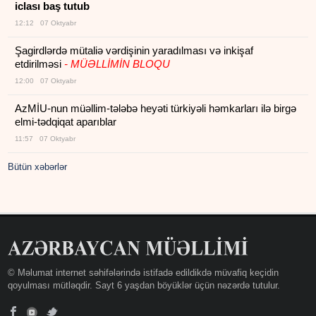
iclası baş tutub
12:12 07 Oktyabr
Şagirdlərdə mütaliə vərdişinin yaradılması və inkişaf
etdirilməsi
- MÜƏLLİMİN BLOQU
12:00 07 Oktyabr
AzMİU-nun müəllim-tələbə heyəti türkiyəli həmkarları ilə birgə
elmi-tədqiqat aparıblar
11:57 07 Oktyabr
Bütün xəbərlər
© Məlumat internet səhifələrində istifadə edildikdə müvafiq keçidin
qoyulması mütləqdir. Sayt 6 yaşdan böyüklər üçün nəzərdə tutulur.