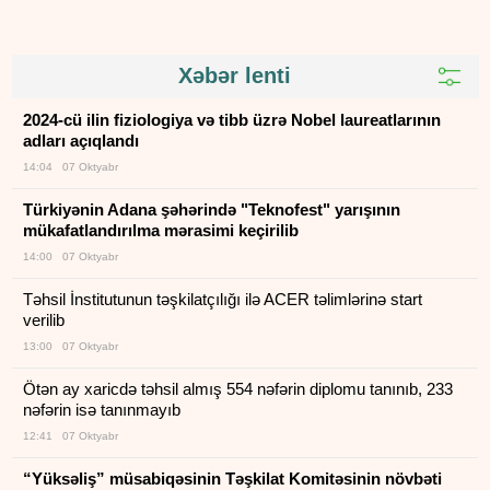
Xəbər lenti
2024-cü ilin fiziologiya və tibb üzrə Nobel laureatlarının
adları açıqlandı
14:04 07 Oktyabr
Türkiyənin Adana şəhərində "Teknofest" yarışının
mükafatlandırılma mərasimi keçirilib
14:00 07 Oktyabr
Təhsil İnstitutunun təşkilatçılığı ilə ACER təlimlərinə start
verilib
13:00 07 Oktyabr
Ötən ay xaricdə təhsil almış 554 nəfərin diplomu tanınıb, 233
nəfərin isə tanınmayıb
12:41 07 Oktyabr
“Yüksəliş” müsabiqəsinin Təşkilat Komitəsinin növbəti