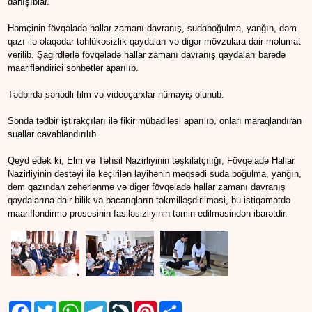
danışıblar.
Həmçinin fövqəladə hallar zamanı davranış, sudaboğulma, yanğın, dəm
qazı ilə əlaqədar təhlükəsizlik qaydaları və digər mövzulara dair məlumat
verilib. Şagirdlərlə fövqəladə hallar zamanı davranış qaydaları barədə
maarifləndirici söhbətlər aparılıb.
Tədbirdə sənədli film və videoçarxlar nümayiş olunub.
Sonda tədbir iştirakçıları ilə fikir mübadiləsi aparılıb, onları maraqlandıran
suallar cavablandırılıb.
Qeyd edək ki, Elm və Təhsil Nazirliyinin təşkilatçılığı, Fövqəladə Hallar
Nazirliyinin dəstəyi ilə keçirilən layihənin məqsədi suda boğulma, yanğın,
dəm qazından zəhərlənmə və digər fövqəladə hallar zamanı davranış
qaydalarına dair bilik və bacarıqların təkmilləşdirilməsi, bu istiqamətdə
maarifləndirmə prosesinin fasiləsizliyinin təmin edilməsindən ibarətdir.
Facebook
Twitter
WhatsApp
Telegram
LiveJournal
Pinterest
Share