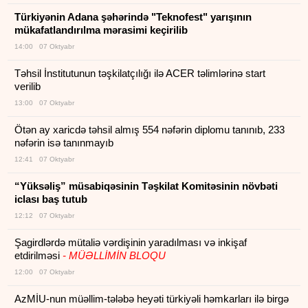
Türkiyənin Adana şəhərində "Teknofest" yarışının
mükafatlandırılma mərasimi keçirilib
14:00 07 Oktyabr
Təhsil İnstitutunun təşkilatçılığı ilə ACER təlimlərinə start
verilib
13:00 07 Oktyabr
Ötən ay xaricdə təhsil almış 554 nəfərin diplomu tanınıb, 233
nəfərin isə tanınmayıb
12:41 07 Oktyabr
“Yüksəliş” müsabiqəsinin Təşkilat Komitəsinin növbəti
iclası baş tutub
12:12 07 Oktyabr
Şagirdlərdə mütaliə vərdişinin yaradılması və inkişaf
etdirilməsi
- MÜƏLLİMİN BLOQU
12:00 07 Oktyabr
AzMİU-nun müəllim-tələbə heyəti türkiyəli həmkarları ilə birgə