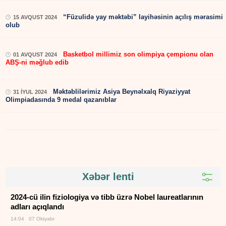
“Füzulidə yay məktəbi” layihəsinin açılış mərasimi
15 AVQUST 2024
olub
Basketbol millimiz son olimpiya çempionu olan
01 AVQUST 2024
ABŞ-ni məğlub edib
Məktəblilərimiz Asiya Beynəlxalq Riyaziyyat
31 İYUL 2024
Olimpiadasında 9 medal qazanıblar
Xəbər lenti
2024-cü ilin fiziologiya və tibb üzrə Nobel laureatlarının
adları açıqlandı
14:04 07 Oktyabr