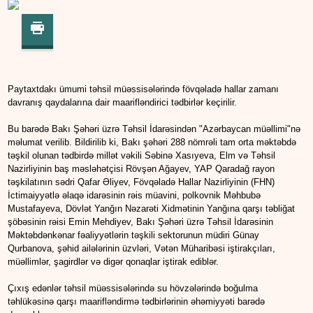
Paytaxtdakı ümumi təhsil müəssisələrində fövqəladə hallar zamanı
davranış qaydalarına dair maarifləndirici tədbirlər keçirilir.
Bu barədə Bakı Şəhəri üzrə Təhsil İdarəsindən "Azərbaycan müəllimi"nə
məlumat verilib. Bildirilib ki, Bakı şəhəri 288 nömrəli tam orta məktəbdə
təşkil olunan tədbirdə millət vəkili Səbinə Xasıyeva, Elm və Təhsil
Nazirliyinin baş məsləhətçisi Rövşən Ağayev, YAP Qaradağ rayon
təşkilatının sədri Qafar Əliyev, Fövqəladə Hallar Nazirliyinin (FHN)
İctimaiyyətlə əlaqə idarəsinin rəis müavini, polkovnik Məhbubə
Mustafayeva, Dövlət Yanğın Nəzarəti Xidmətinin Yanğına qarşı təbliğat
şöbəsinin rəisi Emin Mehdiyev, Bakı Şəhəri üzrə Təhsil İdarəsinin
Məktəbdənkənar fəaliyyətlərin təşkili sektorunun müdiri Günay
Qurbanova, şəhid ailələrinin üzvləri, Vətən Müharibəsi iştirakçıları,
müəllimlər, şagirdlər və digər qonaqlar iştirak ediblər.
Çıxış edənlər təhsil müəssisələrində su hövzələrində boğulma
təhlükəsinə qarşı maarifləndirmə tədbirlərinin əhəmiyyəti barədə