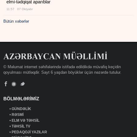
elmi-tədqiqat aparıblar
11:57 07 Oktyabr
Bütün xəbərlər
© Məlumat internet səhifələrində istifadə edildikdə müvafiq keçidin
qoyulması mütləqdir. Sayt 6 yaşdan böyüklər üçün nəzərdə tutulur.
BÖLMƏLƏRİMİZ
•
GÜNDƏLİK
•
RƏSMİ
•
ELM VƏ TƏHSİL
•
TƏHSİL TV
•
PEDAQOJİ YAZILAR