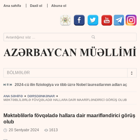
Ana səhifə
Daxil ol
Abunə ol
BÖLMƏLƏR
yıb
2024-cü ilin fiziologiya və tibb üzrə Nobel laureatlarının adları açıqlandı
ANA SƏHİFƏ
DƏRSDƏNKƏNAR
MƏKTƏBLILƏRLƏ FÖVQƏLADƏ HALLARA DAIR MAARIFLƏNDIRICI GÖRÜŞ OLUB
Məktəblilərlə fövqəladə hallara dair maarifləndirici görüş
olub
20 Sentyabr 2024
1613