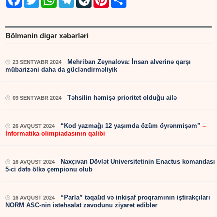
Bölmənin digər xəbərləri
Mehriban Zeynalova: İnsan alverinə qarşı
23 SENTYABR 2024
mübarizəni daha da gücləndirməliyik
Təhsilin həmişə prioritet olduğu ailə
09 SENTYABR 2024
“Kod yazmağı 12 yaşımda özüm öyrənmişəm”
–
26 AVQUST 2024
İnformatika olimpiadasının qalibi
Naxçıvan Dövlət Universitetinin Enactus komandası
16 AVQUST 2024
5-ci dəfə ölkə çempionu olub
“Parla” təqaüd və inkişaf proqramının iştirakçıları
16 AVQUST 2024
NORM ASC-nin istehsalat zavodunu ziyarət ediblər