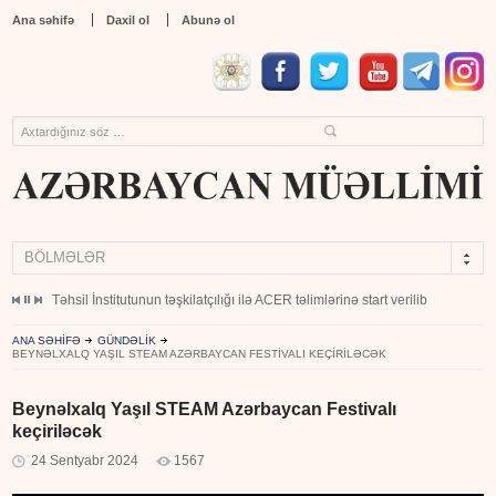
Ana səhifə
Daxil ol
Abunə ol
BÖLMƏLƏR
ırılma mərasimi keçirilib
Təhsil İnstitutunun təşkilatçılığı ilə ACER təlimlərinə start verilib
ANA SƏHİFƏ
GÜNDƏLİK
BEYNƏLXALQ YAŞIL STEAM AZƏRBAYCAN FESTIVALI KEÇIRILƏCƏK
Beynəlxalq Yaşıl STEAM Azərbaycan Festivalı
keçiriləcək
24 Sentyabr 2024
1567