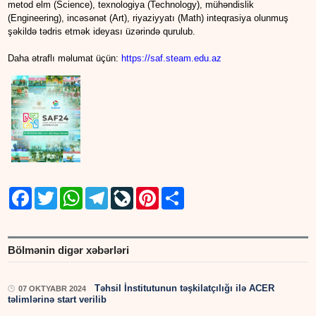
metod elm (Science), texnologiya (Technology), mühəndislik
(Engineering), incəsənət (Art), riyaziyyatı (Math) inteqrasiya olunmuş
şəkildə tədris etmək ideyası üzərində qurulub.
Daha ətraflı məlumat üçün:
https://saf.steam.edu.az
Facebook
Twitter
WhatsApp
Telegram
LiveJournal
Pinterest
Share
Bölmənin digər xəbərləri
Təhsil İnstitutunun təşkilatçılığı ilə ACER
07 OKTYABR 2024
təlimlərinə start verilib