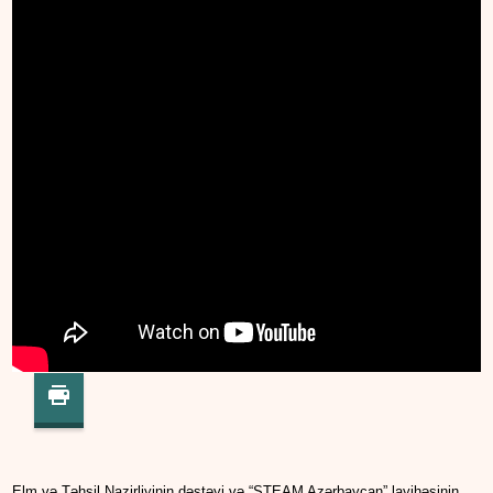
Elm və Təhsil Nazirliyinin dəstəyi və “STEAM Azərbaycan” layihəsinin