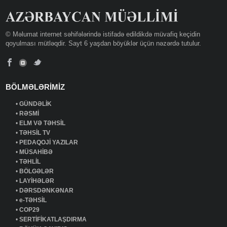
© Məlumat internet səhifələrində istifadə edildikdə müvafiq keçidin
qoyulması mütləqdir. Sayt 6 yaşdan böyüklər üçün nəzərdə tutulur.
BÖLMƏLƏRİMİZ
•
GÜNDƏLİK
•
RƏSMİ
•
ELM VƏ TƏHSİL
•
TƏHSİL TV
•
PEDAQOJİ YAZILAR
•
MÜSAHİBƏ
•
TƏHLİL
•
BÖLGƏLƏR
•
LAYİHƏLƏR
•
DƏRSDƏNKƏNAR
•
e-TƏHSİL
•
COP29
•
SERTİFİKATLAŞDIRMA