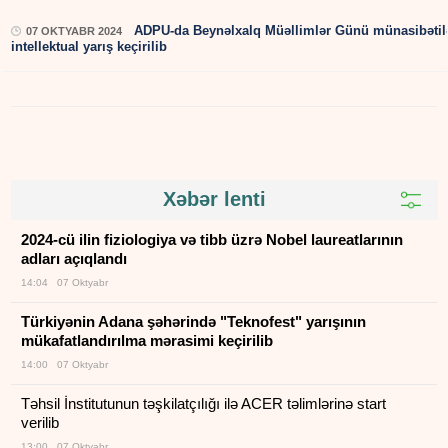
ADPU-da Beynəlxalq Müəllimlər Günü münasibətil
07 OKTYABR 2024
intellektual yarış keçirilib
Xəbər lenti
2024-cü ilin fiziologiya və tibb üzrə Nobel laureatlarının
adları açıqlandı
14:04 07 Oktyabr
Türkiyənin Adana şəhərində "Teknofest" yarışının
mükafatlandırılma mərasimi keçirilib
14:00 07 Oktyabr
Təhsil İnstitutunun təşkilatçılığı ilə ACER təlimlərinə start
verilib
13:00 07 Oktyabr