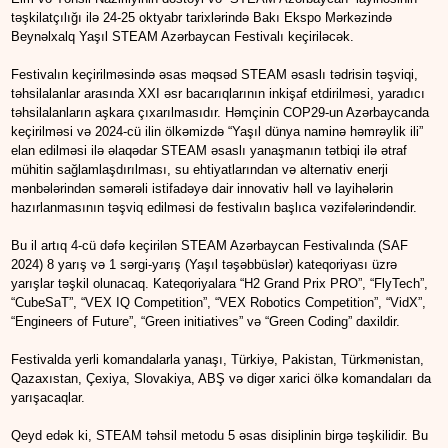
təşkilatçılığı ilə 24-25 oktyabr tarixlərində Bakı Ekspo Mərkəzində
Beynəlxalq Yaşıl STEAM Azərbaycan Festivalı keçiriləcək.
Festivalın keçirilməsində əsas məqsəd STEAM əsaslı tədrisin təşviqi,
təhsilalanlar arasında XXI əsr bacarıqlarının inkişaf etdirilməsi, yaradıcı
təhsilalanların aşkara çıxarılmasıdır. Həmçinin COP29-un Azərbaycanda
keçirilməsi və 2024-cü ilin ölkəmizdə “Yaşıl dünya naminə həmrəylik ili”
elan edilməsi ilə əlaqədar STEAM əsaslı yanaşmanın tətbiqi ilə ətraf
mühitin sağlamlaşdırılması, su ehtiyatlarından və alternativ enerji
mənbələrindən səmərəli istifadəyə dair innovativ həll və layihələrin
hazırlanmasının təşviq edilməsi də festivalın başlıca vəzifələrindəndir.
Bu il artıq 4-cü dəfə keçirilən STEAM Azərbaycan Festivalında (SAF
2024) 8 yarış və 1 sərgi-yarış (Yaşıl təşəbbüslər) kateqoriyası üzrə
yarışlar təşkil olunacaq. Kateqoriyalara “H2 Grand Prix PRO”, “FlyTech”,
“CubeSaT”, “VEX IQ Competition”, “VEX Robotics Competition”, “VidX”,
“Engineers of Future”, “Green initiatives” və “Green Coding” daxildir.
Festivalda yerli komandalarla yanaşı, Türkiyə, Pakistan, Türkmənistan,
Qazaxıstan, Çexiya, Slovakiya, ABŞ və digər xarici ölkə komandaları da
yarışacaqlar.
Qeyd edək ki, STEAM təhsil metodu 5 əsas disiplinin birgə təşkilidir. Bu