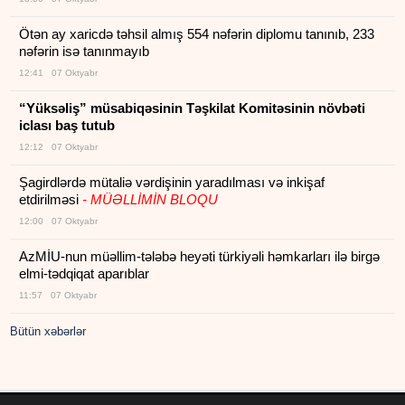
Ötən ay xaricdə təhsil almış 554 nəfərin diplomu tanınıb, 233
nəfərin isə tanınmayıb
12:41 07 Oktyabr
“Yüksəliş” müsabiqəsinin Təşkilat Komitəsinin növbəti
iclası baş tutub
12:12 07 Oktyabr
Şagirdlərdə mütaliə vərdişinin yaradılması və inkişaf
etdirilməsi
- MÜƏLLİMİN BLOQU
12:00 07 Oktyabr
AzMİU-nun müəllim-tələbə heyəti türkiyəli həmkarları ilə birgə
elmi-tədqiqat aparıblar
11:57 07 Oktyabr
Bütün xəbərlər