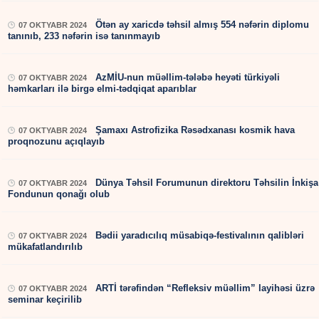
Ötən ay xaricdə təhsil almış 554 nəfərin diplomu
07 OKTYABR 2024
tanınıb, 233 nəfərin isə tanınmayıb
AzMİU-nun müəllim-tələbə heyəti türkiyəli
07 OKTYABR 2024
həmkarları ilə birgə elmi-tədqiqat aparıblar
Şamaxı Astrofizika Rəsədxanası kosmik hava
07 OKTYABR 2024
proqnozunu açıqlayıb
Dünya Təhsil Forumunun direktoru Təhsilin İnkişa
07 OKTYABR 2024
Fondunun qonağı olub
Bədii yaradıcılıq müsabiqə-festivalının qalibləri
07 OKTYABR 2024
mükafatlandırılıb
ARTİ tərəfindən “Refleksiv müəllim” layihəsi üzrə
07 OKTYABR 2024
seminar keçirilib