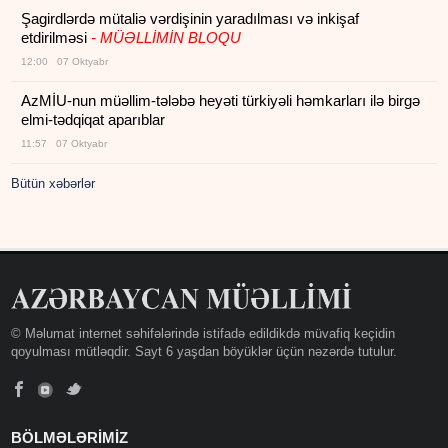
Şagirdlərdə mütaliə vərdişinin yaradılması və inkişaf
etdirilməsi
- MÜƏLLİMİN BLOQU
12:00 07 Oktyabr
AzMİU-nun müəllim-tələbə heyəti türkiyəli həmkarları ilə birgə
elmi-tədqiqat aparıblar
11:57 07 Oktyabr
Bütün xəbərlər
© Məlumat internet səhifələrində istifadə edildikdə müvafiq keçidin
qoyulması mütləqdir. Sayt 6 yaşdan böyüklər üçün nəzərdə tutulur.
BÖLMƏLƏRİMİZ