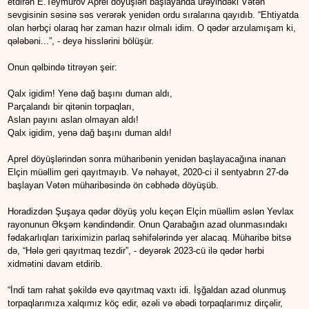
etdirən E.Teymurov Aprel döyüşləri başlayanda ürəyindəki Vətən
sevgisinin səsinə səs verərək yenidən ordu sıralarına qayıdıb. “Ehtiyatda
olan hərbçi olaraq hər zaman hazır olmalı idim. O qədər arzulamışam ki,
qələbəni...”, - deyə hisslərini bölüşür.
Onun qəlbində titrəyən şeir:
Qalx igidim! Yenə dağ başını duman aldı,
Parçalandı bir qitənin torpaqları,
Aslan payını aslan olmayan aldı!
Qalx igidim, yenə dağ başını duman aldı!
Aprel döyüşlərindən sonra müharibənin yenidən başlayacağına inanan
Elçin müəllim geri qayıtmayıb. Və nəhayət, 2020-ci il sentyabrın 27-də
başlayan Vətən müharibəsində ön cəbhədə döyüşüb.
Horadizdən Şuşaya qədər döyüş yolu keçən Elçin müəllim əslən Yevlax
rayonunun Əkşəm kəndindəndir. Onun Qarabağın azad olunmasındakı
fədakarlıqları tariximizin parlaq səhifələrində yer alacaq. Müharibə bitsə
də, “Hələ geri qayıtmaq tezdir”, - deyərək 2023-cü ilə qədər hərbi
xidmətini davam etdirib.
“İndi tam rahat şəkildə evə qayıtmaq vaxtı idi. İşğaldan azad olunmuş
torpaqlarımıza xalqımız köç edir, əzəli və əbədi torpaqlarımız dirçəlir,