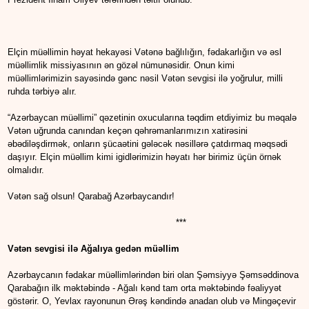
Elçin müəllimin həyat hekayəsi Vətənə bağlılığın, fədakarlığın və əsl
müəllimlik missiyasının ən gözəl nümunəsidir. Onun kimi
müəllimlərimizin sayəsində gənc nəsil Vətən sevgisi ilə yoğrulur, milli
ruhda tərbiyə alır.
“Azərbaycan müəllimi” qəzetinin oxucularına təqdim etdiyimiz bu məqalə
Vətən uğrunda canından keçən qəhrəmanlarımızın xatirəsini
əbədiləşdirmək, onların şücaətini gələcək nəsillərə çatdırmaq məqsədi
daşıyır. Elçin müəllim kimi igidlərimizin həyatı hər birimiz üçün örnək
olmalıdır.
Vətən sağ olsun! Qarabağ Azərbaycandır!
***
Vətən sevgisi ilə Ağalıya gedən müəllim
Azərbaycanın fədakar müəllimlərindən biri olan Şəmsiyyə Şəmsəddinova
Qarabağın ilk məktəbində - Ağalı kənd tam orta məktəbində fəaliyyət
göstərir. O, Yevlax rayonunun Ərəş kəndində anadan olub və Mingəçevir