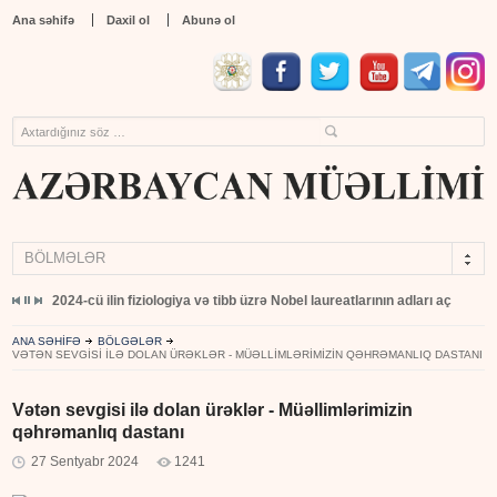
Ana səhifə
Daxil ol
Abunə ol
BÖLMƏLƏR
yıb
2024-cü ilin fiziologiya və tibb üzrə Nobel laureatlarının adları açıqlandı
ANA SƏHİFƏ
BÖLGƏLƏR
VƏTƏN SEVGISI ILƏ DOLAN ÜRƏKLƏR - MÜƏLLIMLƏRIMIZIN QƏHRƏMANLIQ DASTANI
Vətən sevgisi ilə dolan ürəklər - Müəllimlərimizin
qəhrəmanlıq dastanı
27 Sentyabr 2024
1241