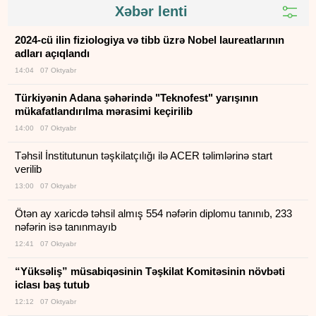
Xəbər lenti
2024-cü ilin fiziologiya və tibb üzrə Nobel laureatlarının
adları açıqlandı
14:04 07 Oktyabr
Türkiyənin Adana şəhərində "Teknofest" yarışının
mükafatlandırılma mərasimi keçirilib
14:00 07 Oktyabr
Təhsil İnstitutunun təşkilatçılığı ilə ACER təlimlərinə start
verilib
13:00 07 Oktyabr
Ötən ay xaricdə təhsil almış 554 nəfərin diplomu tanınıb, 233
nəfərin isə tanınmayıb
12:41 07 Oktyabr
“Yüksəliş” müsabiqəsinin Təşkilat Komitəsinin növbəti
iclası baş tutub
12:12 07 Oktyabr