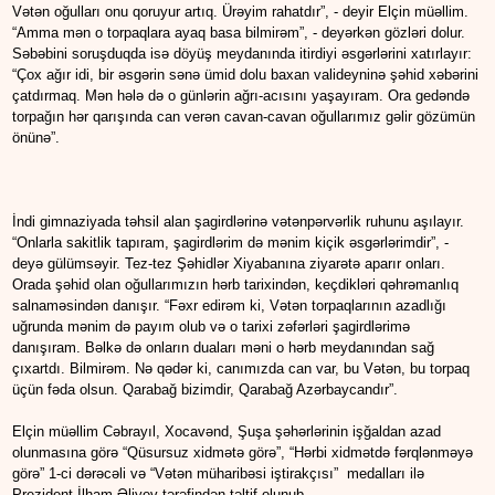
Vətən oğulları onu qoruyur artıq. Ürəyim rahatdır”, - deyir Elçin müəllim.
“Amma mən o torpaqlara ayaq basa bilmirəm”, - deyərkən gözləri dolur.
Səbəbini soruşduqda isə döyüş meydanında itirdiyi əsgərlərini xatırlayır:
“Çox ağır idi, bir əsgərin sənə ümid dolu baxan valideyninə şəhid xəbərini
çatdırmaq. Mən hələ də o günlərin ağrı-acısını yaşayıram. Ora gedəndə
torpağın hər qarışında can verən cavan-cavan oğullarımız gəlir gözümün
önünə”.
İndi gimnaziyada təhsil alan şagirdlərinə vətənpərvərlik ruhunu aşılayır.
“Onlarla sakitlik tapıram, şagirdlərim də mənim kiçik əsgərlərimdir”, -
deyə gülümsəyir. Tez-tez Şəhidlər Xiyabanına ziyarətə aparır onları.
Orada şəhid olan oğullarımızın hərb tarixindən, keçdikləri qəhrəmanlıq
salnaməsindən danışır. “Fəxr edirəm ki, Vətən torpaqlarının azadlığı
uğrunda mənim də payım olub və o tarixi zəfərləri şagirdlərimə
danışıram. Bəlkə də onların duaları məni o hərb meydanından sağ
çıxartdı. Bilmirəm. Nə qədər ki, canımızda can var, bu Vətən, bu torpaq
üçün fəda olsun. Qarabağ bizimdir, Qarabağ Azərbaycandır”.
Elçin müəllim Cəbrayıl, Xocavənd, Şuşa şəhərlərinin işğaldan azad
olunmasına görə “Qüsursuz xidmətə görə”, “Hərbi xidmətdə fərqlənməyə
görə” 1-ci dərəcəli və “Vətən müharibəsi iştirakçısı” medalları ilə
Prezident İlham Əliyev tərəfindən təltif olunub.