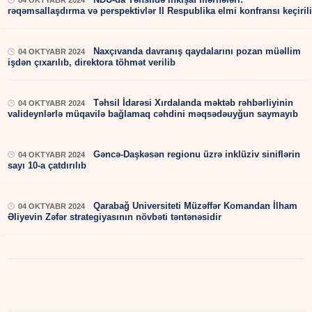
04 OKTYABR 2024
rəqəmsallaşdırma və perspektivlər II Respublika elmi konfransı keçiril
Naxçıvanda davranış qaydalarını pozan müəllim
04 OKTYABR 2024
işdən çıxarılıb, direktora töhmət verilib
Təhsil İdarəsi Xırdalanda məktəb rəhbərliyinin
04 OKTYABR 2024
valideynlərlə müqavilə bağlamaq cəhdini məqsədəuyğun saymayıb
Gəncə-Daşkəsən regionu üzrə inklüziv siniflərin
04 OKTYABR 2024
sayı 10-a çatdırılıb
Qarabağ Universiteti Müzəffər Komandan İlham
04 OKTYABR 2024
Əliyevin Zəfər strategiyasının növbəti təntənəsidir