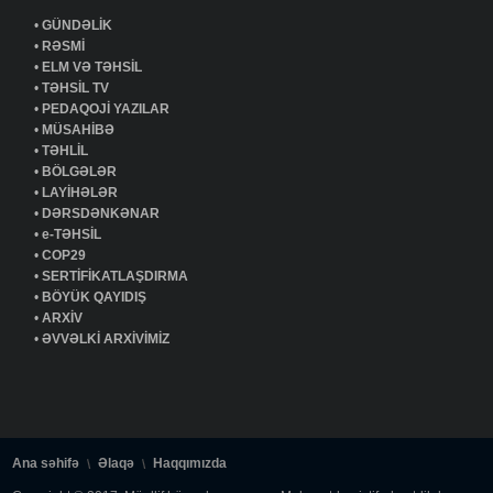
•
GÜNDƏLİK
•
RƏSMİ
•
ELM VƏ TƏHSİL
•
TƏHSİL TV
•
PEDAQOJİ YAZILAR
•
MÜSAHİBƏ
•
TƏHLİL
•
BÖLGƏLƏR
•
LAYİHƏLƏR
•
DƏRSDƏNKƏNAR
•
e-TƏHSİL
•
COP29
•
SERTİFİKATLAŞDIRMA
•
BÖYÜK QAYIDIŞ
•
ARXİV
•
ƏVVƏLKİ ARXİVİMİZ
Ana səhifə
Əlaqə
Haqqımızda