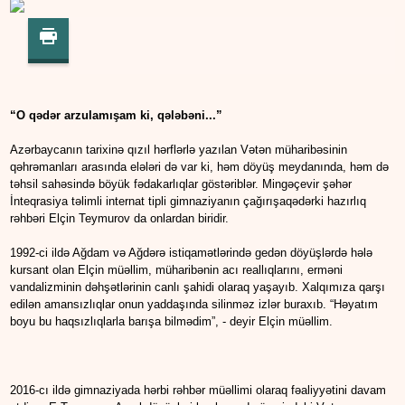
“O qədər arzulamışam ki, qələbəni...”
Azərbaycanın tarixinə qızıl hərflərlə yazılan Vətən müharibəsinin
qəhrəmanları arasında elələri də var ki, həm döyüş meydanında, həm də
təhsil sahəsində böyük fədakarlıqlar göstəriblər. Mingəçevir şəhər
İnteqrasiya təlimli internat tipli gimnaziyanın çağırışaqədərki hazırlıq
rəhbəri Elçin Teymurov da onlardan biridir.
1992-ci ildə Ağdam və Ağdərə istiqamətlərində gedən döyüşlərdə hələ
kursant olan Elçin müəllim, müharibənin acı reallıqlarını, erməni
vandalizminin dəhşətlərinin canlı şahidi olaraq yaşayıb. Xalqımıza qarşı
edilən amansızlıqlar onun yaddaşında silinməz izlər buraxıb. “Həyatım
boyu bu haqsızlıqlarla barışa bilmədim”, - deyir Elçin müəllim.
2016-cı ildə gimnaziyada hərbi rəhbər müəllimi olaraq fəaliyyətini davam