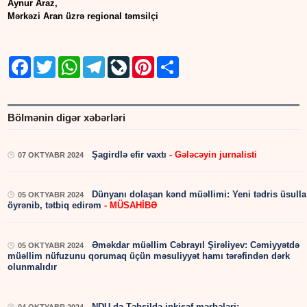
Aynur Araz,
Mərkəzi Aran üzrə regional təmsilçi
Facebook
Twitter
WhatsApp
Telegram
LiveJournal
Pinterest
Share
Bölmənin digər xəbərləri
Şagirdlə efir vaxtı
- Gələcəyin jurnalisti
07 OKTYABR 2024
Dünyanı dolaşan kənd müəllimi: Yeni tədris üsulla
05 OKTYABR 2024
öyrənib, tətbiq edirəm
- MÜSAHİBƏ
Əməkdar müəllim Cəbrayıl Şirəliyev: Cəmiyyətdə
05 OKTYABR 2024
müəllim nüfuzunu qorumaq üçün məsuliyyət hamı tərəfindən dərk
olunmalıdır
NDU-da Təhsildə inkişaf mərhələri: