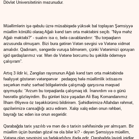
Dövlət Universitetinin məzunudur.
Müəllimlərin işə qəbulu üzrə müsabiqədə yüksək bal toplayan Şəmsiyyə
müəllim könüllü olaraq Ağalı kənd tam orta məktəbini seçib. “Niyə məhz
Ağalı məktəbi?” - sualını isə o, belə cavablandırır: “Bu torpaqların
arzusunda olmuşam. Bizi bura gətirən Vətən sevgisi və Vətənə xidmət
amalıdır. Qadınam, səngərdə vuruşa bilmərəm, çünki Vətənimizi qoruyan
igid qardaşlarımız var. Mən də Vətənə borcumu bu şəkildə ödəməyə
çalışıram”.
Artıq 3 ildir ki, Zəngilan rayonunun Ağalı kənd tam orta məktəbində
fəaliyyət göstərən vətənpərvər pedaqoq hələ müəllimlik ixtisasını
seçərkən məhz sərhəd bölgələrində çalışmağı qarşısına məqsəd
qoymuşdu: “Arzum bu torpaqlarda çalışmaq idi. İnanırdım və o günü
həsrətlə gözləyirdim. Bu günləri bizə yaşadan Ali Baş Komandanımız
İlham Əliyevə öz təşəkkürümü bildirirəm. Şəhidlərimizə Allahdan rəhmət,
qazilərimizə cansağlığı arzu edirəm. Xalqı xalq edən onun rəhbəri,
bayrağı tac edən isə onun əsgəridir.
Qarabağda tarix yazılıb və mən də o tarixin səhifəsində yer almışam. Bir
müəllim üçün bundan gözəl nə ola bilər ki? - deyən Şəmsiyyə müəllim,
Vətənə olan sevgisini və fədakarlığını ifadə edir. Qarabağda layiqli igidlər