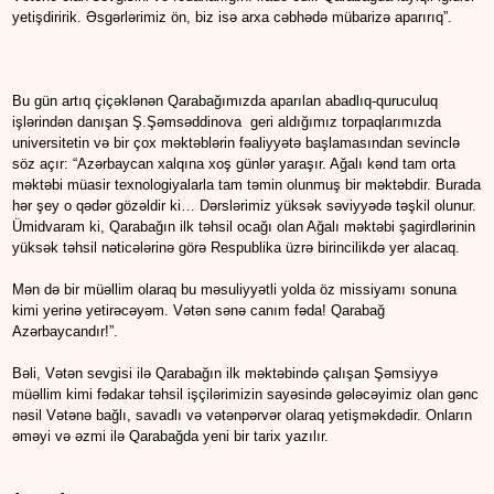
yetişdiririk. Əsgərlərimiz ön, biz isə arxa cəbhədə mübarizə aparırıq”.
Bu gün artıq çiçəklənən Qarabağımızda aparılan abadlıq-quruculuq
işlərindən danışan Ş.Şəmsəddinova geri aldığımız torpaqlarımızda
universitetin və bir çox məktəblərin fəaliyyətə başlamasından sevinclə
söz açır: “Azərbaycan xalqına xoş günlər yaraşır. Ağalı kənd tam orta
məktəbi müasir texnologiyalarla tam təmin olunmuş bir məktəbdir. Burada
hər şey o qədər gözəldir ki… Dərslərimiz yüksək səviyyədə təşkil olunur.
Ümidvaram ki, Qarabağın ilk təhsil ocağı olan Ağalı məktəbi şagirdlərinin
yüksək təhsil nəticələrinə görə Respublika üzrə birincilikdə yer alacaq.
Mən də bir müəllim olaraq bu məsuliyyətli yolda öz missiyamı sonuna
kimi yerinə yetirəcəyəm. Vətən sənə canım fəda! Qarabağ
Azərbaycandır!”.
Bəli, Vətən sevgisi ilə Qarabağın ilk məktəbində çalışan Şəmsiyyə
müəllim kimi fədakar təhsil işçilərimizin sayəsində gələcəyimiz olan gənc
nəsil Vətənə bağlı, savadlı və vətənpərvər olaraq yetişməkdədir. Onların
əməyi və əzmi ilə Qarabağda yeni bir tarix yazılır.