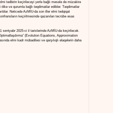
lmi tədbirin keçiriləcəyi yerlə bağlı məsələ də müzakirə
i ölkə və qurumla bağlı təqdimatlar ediblər. Təqdimatlar
ıblar. Nəticədə AzMİU-da son illər elmi tədqiqat
 konfransların keçirilməsində qazanılan təcrübə əsas
 sentyabr 2025-ci il tarixlərində AzMİU-da keçiriləcək.
 Optimallaşdırma” (Evolution Equations, Approximation
asında elmi kadr mübadiləsi və qarşılıqlı əlaqələrin daha