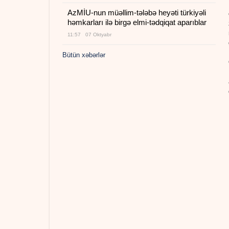
AzMİU-nun müəllim-tələbə heyəti türkiyəli
həmkarları ilə birgə elmi-tədqiqat aparıblar
11:57 07 Oktyabr
Bütün xəbərlər