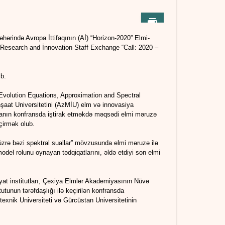
hərində Avropa İttifaqının (Aİ) “Horizon-2020” Elmi-
Research and İnnovation Staff Exchange “Call: 2020 –
ıb.
(Evolution Equations, Approximation and Spectral
aat Universitetini (AzMİU) elm və innovasiya
ovanın konfransda iştirak etməkdə məqsədi elmi məruzə
eçirmək olub.
üzrə bəzi spektral suallar” mövzusunda elmi məruzə ilə
odel rolunu oynayan tədqiqatlarını, əldə etdiyi son elmi
yat institutları, Çexiya Elmlər Akademiyasının Nüvə
utunun tərəfdaşlığı ilə keçirilən konfransda
texnik Universiteti və Gürcüstan Universitetinin