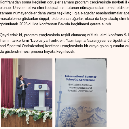
Konfransdan sonra keçirilən görüşlər zamanı proqram çərçivəsində növbəti il e
olunub. Universitet və elmi-tədqiqat institutunun nümayəndələri təmsil etdiklər
zamanı nümayəndələr daha yaxşı təşkilatçılıqla əlaqədar əsaslandırmalar apar
məsələlərinə göstərilən diqqət, əldə olunan uğurlar, eləcə də beynəlxalq elmi
götürülərək 2025-ci ildə konfransın Bakıda keçirilməsi qərara alınıb.
Qeyd edək ki, proqram çərçivəsində təşkil olunacaq nüfuzlu elmi konfrans 9-11
Həmin tarixə kimi “Evolusiya Tənlikləri, Yaxınlaşma Nəzəriyyəsi və Spektral
and Spectral Optimization) konfransı çərçivəsində bir araya gələn qurumlar ar
da gücləndirilməsi prosesi həyata keçiriləcək.