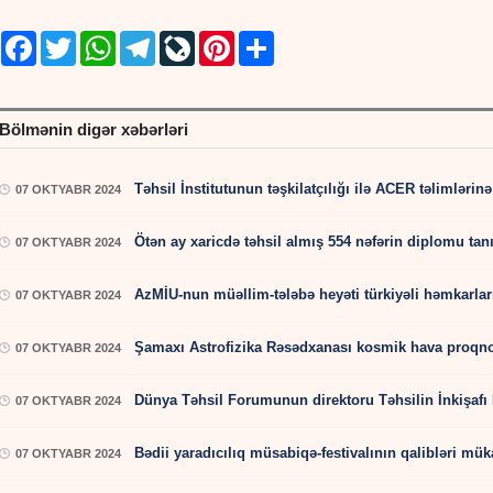
Facebook
Twitter
WhatsApp
Telegram
LiveJournal
Pinterest
Share
Bölmənin digər xəbərləri
Təhsil İnstitutunun təşkilatçılığı ilə ACER təlimlərinə 
07 OKTYABR 2024
Ötən ay xaricdə təhsil almış 554 nəfərin diplomu tanı
07 OKTYABR 2024
AzMİU-nun müəllim-tələbə heyəti türkiyəli həmkarları 
07 OKTYABR 2024
Şamaxı Astrofizika Rəsədxanası kosmik hava proqno
07 OKTYABR 2024
Dünya Təhsil Forumunun direktoru Təhsilin İnkişaf
07 OKTYABR 2024
Bədii yaradıcılıq müsabiqə-festivalının qalibləri müka
07 OKTYABR 2024