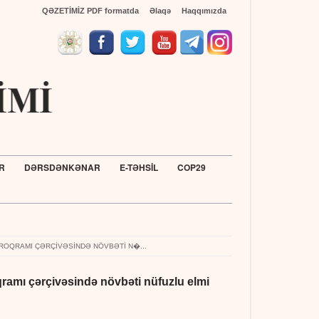
QƏZETİMİZ PDF formatda
Əlaqə
Haqqımızda
R
DƏRSDƏNKƏNAR
E-TƏHSİL
COP29
Türkiyənin Ada
 PROQRAMI ÇƏRÇIVƏSINDƏ NÖVBƏTI N�...
ramı çərçivəsində növbəti nüfuzlu elmi