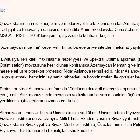
Qazaxıstanın ən iri iqtisadi, elm və mədəniyyət mərkəzlərindən olan Almata şə
Tədqiqat və İnnovasiya sahəsində mübadilə Marie Sklodowska-Curie Actions 
MSCA – RİSE – 2019")proqramı çərçivəsində konfrans keçirilib.
"Azərbaycan müəllimi" xəbər verir ki, bu barədə universitetdən məlumat yayıl
“Evolusiya Tənlikləri, Yaxınlaşma Nəzəriyyəsi və Spektral Optimallaşdırma” 
Optimization) mövzusuna həsr olunan konfransda Azərbaycan Memarlıq və İnş
məsələləri üzrə prorektor professor Nigar Aslanova təmsil edib. Nigar Aslan
ilə çıxış etmək, həmçinin layihənin rəhbərləri və koordinatorları ilə görüşlər k
Professor Nigar Aslanova konfransda “Dördüncü dərəcəli diferensial operator 
çıxış edib. Alim məruzəsində mexanika və fizikanın bir sıra məsələləri üçün m
yeniliklərini iştirakçıların nəzərinə çatdırıb.
Almaniyanın İlmenau Texniki Universitetinin və Lüberk Universitetinin Riyaziy
Fizikası İnstitutunun və Ukrayna Milli Elmlər Akademiyasının Riyaziyyat İnstit
Qazaxıstanın Riyaziyyat və Riyazi Modellər İnstitutu, Özbəkistanın Turin Poli
Riyaziyyat İnstitutunun da təmsilçiləri iştirak ediblər.