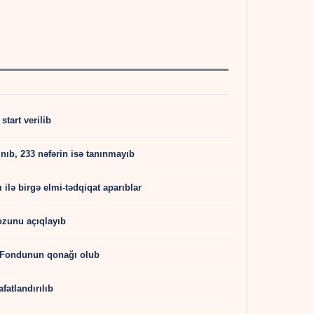
start verilib
nıb, 233 nəfərin isə tanınmayıb
ilə birgə elmi-tədqiqat aparıblar
zunu açıqlayıb
ı Fondunun qonağı olub
fatlandırılıb