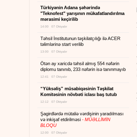
Türkiyənin Adana şəhərində
"Teknofest" yarışının mükafatlandırılma
mərasimi keçirilib
14:00 07 Oktyabr
Təhsil İnstitutunun təşkilatçılığı ilə ACER
təlimlərinə start verilib
13:00 07 Oktyabr
Ötən ay xaricdə təhsil almış 554 nəfərin
diplomu tanınıb, 233 nəfərin isə tanınmayıb
12:41 07 Oktyabr
“Yüksəliş” müsabiqəsinin Təşkilat
Komitəsinin növbəti iclası baş tutub
12:12 07 Oktyabr
Şagirdlərdə mütaliə vərdişinin yaradılması
və inkişaf etdirilməsi
- MÜƏLLİMİN
BLOQU
12:00 07 Oktyabr