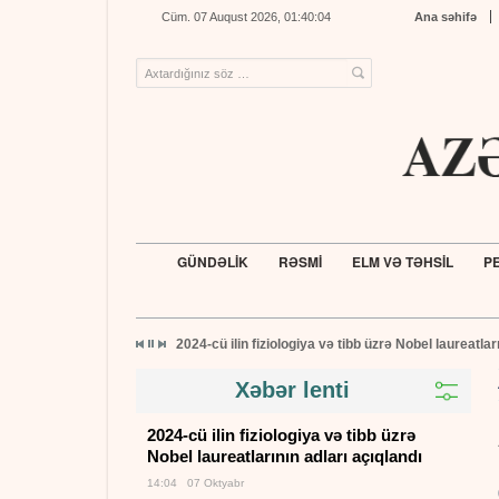
Cüm. 07 Auqust 2026, 01:40:05
Ana səhifə
GÜNDƏLİK
RƏSMİ
ELM VƏ TƏHSİL
PE
2024-cü ilin fiziologiya və tibb üzrə Nobel laureatlar
Xəbər lenti
2024-cü ilin fiziologiya və tibb üzrə
Nobel laureatlarının adları açıqlandı
14:04 07 Oktyabr