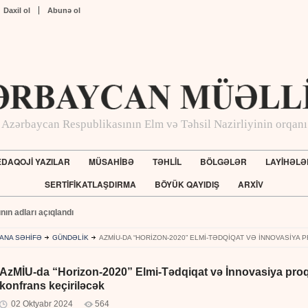
Daxil ol
Abunə ol
Azərbaycan Respublikasının Elm və Təhsil Nazirliyinin orqanı
DAQOJİ YAZILAR
MÜSAHİBƏ
TƏHLİL
BÖLGƏLƏR
LAYİHƏLƏ
SERTİFİKATLAŞDIRMA
BÖYÜK QAYIDIŞ
ARXİV
ının adları açıqlandı
ANA SƏHİFƏ
GÜNDƏLİK
AZMİU-DA “HORIZON-2020” ELMI-TƏDQIQAT VƏ İNNOVASIYA
AzMİU-da “Horizon-2020” Elmi-Tədqiqat və İnnovasiya proq
konfrans keçiriləcək
02 Oktyabr 2024
564