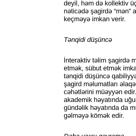
deyil, həm də kollektiv ü
nəticədə şagirdə “mən” a
keçməyə imkan verir.
Tənqidi düşüncə
İnteraktiv təlim şagirdə 
etmək, sübut etmək imkan
tənqidi düşüncə qabiliyy
şagird məlumatları əlaqələ
cəhətlərini müəyyən edir.
akademik həyatında uğu
gündəlik həyatında da m
gəlməyə kömək edir.