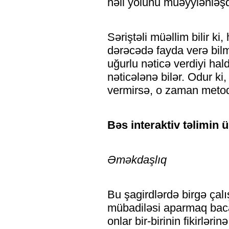
həll yolunu müəyylənləşdi
Səriştəli müəllim bilir ki
dərəcədə fayda verə bil
uğurlu nəticə verdiyi hal
nəticələnə bilər. Odur ki,
vermirsə, o zaman metod
Bəs interaktiv təlimin ü
Əməkdaşlıq
Bu şagirdlərdə birgə çalı
mübadiləsi aparmaq bacar
onlar bir-birinin fikirlə