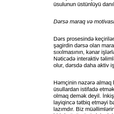
üsulunun üstünlüyü danı
Dərsə maraq və motivas
Dərs prosesində keçirilə
şagirdin dərsə olan marağ
sıxılmasının, kənar işlər
Nəticədə interaktiv təlim
olur, dərsdə daha aktiv iş
Həmçinin nəzərə almaq l
üsullardan istifadə etmə
olmaq demək deyil. İnki
layiqincə tətbiq etməyi
lazımdır. Biz müəllimlər