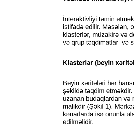
İnteraktivliyi təmin etmə
istifadə edilir. Məsələn, 
klasterlər, müzakirə və de
və qrup təqdimatları və s
Klasterlər (beyin xəritəl
Beyin xəritələri hər han
şəkildə təqdim etməkdir. 
uzanan budaqlardan və 
malikdir (Şəkil 1). Mərk
kənarlarda isə onunla əl
edilməlidir.