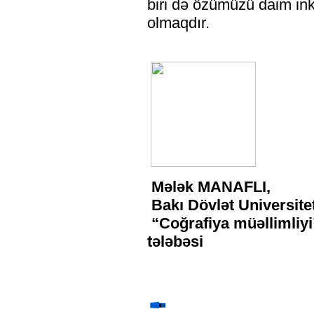
biri də özümüzü daim inki
olmaqdır.
Mələk MANAFLI,
Bakı Dövlət Universite
“Coğrafiya müəllimliyi” 
tələbəsi