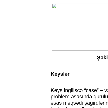
Şəkil 1. Klas
Keyslər
Keys ingiliscə “case” – 
problem əsasında qurulur
əsas məqsədi şagirdlərin 