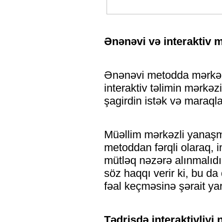
Ənənəvi və interaktiv 
Ənənəvi metodda mərkəz
interaktiv təlimin mərkəz
şagirdin istək və maraqlar
Müəllim mərkəzli yanaşma
metoddan fərqli olaraq, i
mütləq nəzərə alınmalıdı
söz haqqı verir ki, bu da
fəal keçməsinə şərait yar
Tədrisdə interaktivliyi