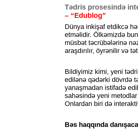
Tədris prosesində inte
– “Edublog”
Dünya inkişaf etdikcə hər
etməlidir. Ölkəmizdə bun
müsbət təcrübələrinə nəzə
araşdırılır, öyrənilir və tət
Bildiyimiz kimi, yeni tədr
edilənə qədərki dövrdə t
yanaşmadan istifadə edili
sahəsində yeni metodlar 
Onlardan biri də interakt
Bəs haqqında danışacağ