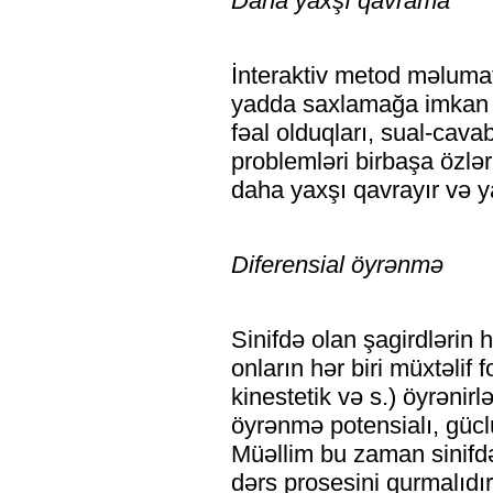
Daha yaxşı qavrama
İnteraktiv metod məluma
yadda saxlamağa imkan v
fəal olduqları, sual-cavab
problemləri birbaşa özlər
daha yaxşı qavrayır və y
Diferensial öyrənmə
Sinifdə olan şagirdlərin 
onların hər biri müxtəlif
kinestetik və s.) öyrənirlə
öyrənmə potensialı, güclü 
Müəllim bu zaman sinifdə
dərs prosesini qurmalıdır