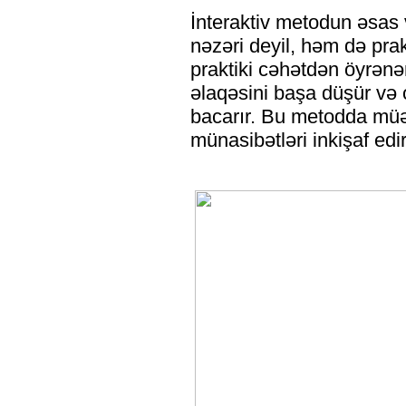
İnteraktiv metodun əsas və
nəzəri deyil, həm də prak
praktiki cəhətdən öyrənə
əlaqəsini başa düşür və 
bacarır. Bu metodda müəl
münasibətləri inkişaf edir