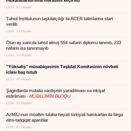
mükafatlandırılma mərasimi keçirilib
14:00 07 Oktyabr
Təhsil İnstitutunun təşkilatçılığı ilə ACER təlimlərinə start
verilib
13:00 07 Oktyabr
Ötən ay xaricdə təhsil almış 554 nəfərin diplomu tanınıb, 233
nəfərin isə tanınmayıb
12:41 07 Oktyabr
“Yüksəliş” müsabiqəsinin Təşkilat Komitəsinin növbəti
iclası baş tutub
12:12 07 Oktyabr
Şagirdlərdə mütaliə vərdişinin yaradılması və inkişaf
etdirilməsi
- MÜƏLLİMİN BLOQU
12:00 07 Oktyabr
AzMİU-nun müəllim-tələbə heyəti türkiyəli həmkarları ilə birgə
elmi-tədqiqat aparıblar
11:57 07 Oktyabr