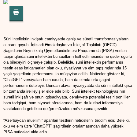
Süni intellektin inkişafı cəmiyyətdə geniş və sürətli transformasiyaların
əsasını qoyub. İqtisadi Əməkdaşlıq və İnkişaf Təşkilatı (OECD)
Şagirdlərin Beynəlxalq Qiymətləndirilməsi Proqramında (PISA) verilən
tapşırıqlarda süni intellektin bu sualların həll edilməsində nə qədər uğurlu
ola biləcəyini ölçməyə çalışıb. Beləliklə, süni intellektin performansı
testin əsas istiqamətləri olan oxu, riyaziyyat və elm tapşırıqlarında 15
yaşlı şagirdlərin performansı ilə müqayisə edilib. Nəticələr göstərir ki,
“ChatGPT” versiyaları həm oxuda, həm də elmdə orta şagird
performansını üstələyir. Bundan əlavə, riyaziyyatda da süni intellekt qısa
bir zamanda irəliləyişlər əldə edə bilib. Süni intellekt texnologiyasının
sürətli inkişafı və onun iqtisadiyyata, cəmiyyətə potensial təsiri son illər
həm tədqiqat, həm siyasət sferalarında, həm də kütləvi informasiya
vasitələrində getdikcə qızğın müzakirə mövzusuna çevrilib.
“Azərbaycan müəllimi” aparılan testlərin nəticələrini təqdim edir. Belə ki,
oxu və elm üzrə “ChatGPT” şagirdlərin ortalamasından daha yüksək
PISA nəticələri əldə edib.