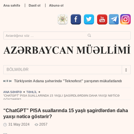
Ana səhifə
Daxil ol
Abunə ol
BÖLMƏLƏR
 açıqlandı
Türkiyənin Adana şəhərində "Teknofest" yarışının mükafatlandırılma m
ANA SƏHİFƏ
TƏHLİL
“CHATGPT” PISA SUALLARINDA 15 YAŞLI ŞAGIRDLƏRDƏN DAHA YAXŞI NƏTICƏ
GÖSTƏRIR?
“ChatGPT” PISA suallarında 15 yaşlı şagirdlərdən daha
yaxşı nəticə göstərir?
31 May 2024
2057