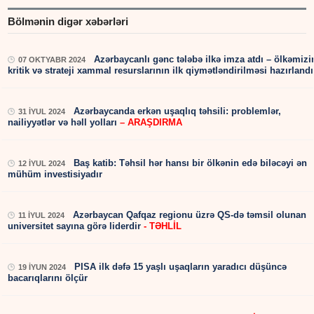
Bölmənin digər xəbərləri
Azərbaycanlı gənc tələbə ilkə imza atdı – ölkəmizi
07 OKTYABR 2024
kritik və strateji xammal resurslarının ilk qiymətləndirilməsi hazırlandı
Azərbaycanda erkən uşaqlıq təhsili: problemlər,
31 İYUL 2024
nailiyyətlər və həll yolları
– ARAŞDIRMA
Baş katib: Təhsil hər hansı bir ölkənin edə biləcəyi ən
12 İYUL 2024
mühüm investisiyadır
Azərbaycan Qafqaz regionu üzrə QS-də təmsil olunan
11 İYUL 2024
universitet sayına görə liderdir
- TƏHLİL
PISA ilk dəfə 15 yaşlı uşaqların yaradıcı düşüncə
19 İYUN 2024
bacarıqlarını ölçür