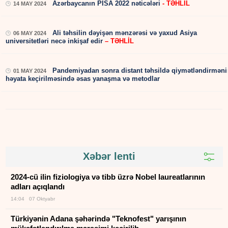
Azərbaycanın PISA 2022 nəticələri
- TƏHLİL
14 MAY 2024
Ali təhsilin dəyişən mənzərəsi və yaxud Asiya
06 MAY 2024
universitetləri necə inkişaf edir
– TƏHLİL
Pandemiyadan sonra distant təhsildə qiymətləndirməni
01 MAY 2024
həyata keçirilməsində əsas yanaşma və metodlar
Xəbər lenti
2024-cü ilin fiziologiya və tibb üzrə Nobel laureatlarının
adları açıqlandı
14:04 07 Oktyabr
Türkiyənin Adana şəhərində "Teknofest" yarışının