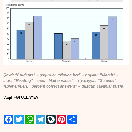
Qeyd: “Students” – şagirdlər, “November” – noyabr, “March” –
mart, “Reading” – oxu, “Mathematics” – riyaziyyat, “Science” –
təbiət elmləri, “percent correct answers” – d
üzgün cavablar faizlə.
Vaqif FƏTULLAYEV
Facebook
Twitter
WhatsApp
Telegram
LiveJournal
Pinterest
Share