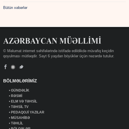
Bütün xəbərlər
© Məlumat internet səhifələrində istifadə edildikdə müvafiq keçidin
qoyulması mütləqdir. Sayt 6 yaşdan böyüklər üçün nəzərdə tutulur.
BÖLMƏLƏRİMİZ
•
GÜNDƏLİK
•
RƏSMİ
•
ELM VƏ TƏHSİL
•
TƏHSİL TV
•
PEDAQOJİ YAZILAR
•
MÜSAHİBƏ
•
TƏHLİL
•
BÖLGƏLƏR