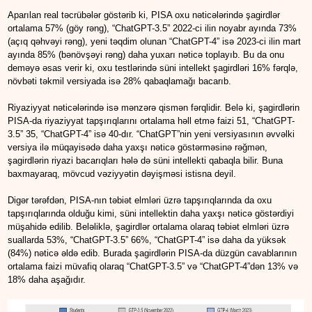
Aparılan real təcrübələr göstərib ki, PISA oxu nəticələrində şagirdlər
ortalama 57% (göy rəng), “ChatGPT-3.5” 2022-ci ilin noyabr ayında 73%
(açıq qəhvəyi rəng), yeni təqdim olunan “ChatGPT-4” isə 2023-ci ilin mart
ayında 85% (bənövşəyi rəng) daha yuxarı nəticə toplayıb. Bu da onu
deməyə əsas verir ki, oxu testlərində süni intellekt şagirdləri 16% fərqlə,
növbəti təkmil versiyada isə 28% qabaqlamağı bacarıb.
Riyaziyyat nəticələrində isə mənzərə qismən fərqlidir. Belə ki, şagirdlərin
PISA-da riyaziyyat tapşırıqlarını ortalama həll etmə faizi 51, “ChatGPT-
3.5” 35, “ChatGPT-4” isə 40-dır. “ChatGPT”nin yeni versiyasının əvvəlki
versiya ilə müqayisədə daha yaxşı nəticə göstərməsinə rəğmən,
şagirdlərin riyazi bacarıqları hələ də süni intellekti qabaqla bilir. Buna
baxmayaraq, mövcud vəziyyətin dəyişməsi istisna deyil.
Digər tərəfdən, PISA-nın təbiət elmləri üzrə tapşırıqlarında da oxu
tapşırıqlarında olduğu kimi, süni intellektin daha yaxşı nəticə göstərdiyi
müşahidə edilib. Beləliklə, şagirdlər ortalama olaraq təbiət elmləri üzrə
suallarda 53%, “ChatGPT-3.5” 66%, “ChatGPT-4” isə daha da yüksək
(84%) nəticə əldə edib. Burada şagirdlərin PISA-da düzgün cavablarının
ortalama faizi müvafiq olaraq “ChatGPT-3.5” və “ChatGPT-4”dən 13% və
18% daha aşağıdır.