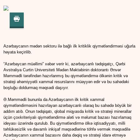
Azərbaycanın mədən sektoru ilə bağlı ilk kritiklik qiymətləndirməsi uğurla
həyata keçirilib.
“Azərbaycan müəllimi” xəbər verir ki, azərbaycanlı tədqiqatçı, Qərbi
Avstraliya Curtin Universiteti Mədən Məktəbinin doktorantı Ənvər
Məmmədli tərəfindən hazırlanmış bu qiymətləndirmə ölkənin kritik və
strateji əhəmiyyətli xammal resurslarını müəyyən edir və bu sahədəki
boşluğu doldurmaq məqsədi daşıyır.
Ə.Məmmədli bununla da Azərbaycanın ilk kritik xammal
qiymətləndirməsini hazırlayan azərbaycanlı olaraq bu sahədə böyük bir
addım atıb. Onun tədqiqatı, qlobal miqyasda kritik və strateji minerallar
üçün çoxkriteriyalı qiymətləndirmə aləti və məlumat bazası hazırlamaq
ideyası üzərində qurulub. Bu qiymətləndirmə ölkə iqtisadiyyatı, milli
təhlükəsizlik və davamlı inkişaf məqsədlərinə töhfə vermək məqsədilə
Azərbaycanın xammal bazasını daha dəqiq və strateji idarə etməyə