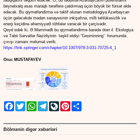
tədqiqatını təqdim edəcək. O, bu tədbirdə Azərbaycanın potensialını
beynəlxalq əsas maraqlı tərəflərə çatdırmaq üçün böyük bir fürsət əldə
edəcək. Bu qiymətləndirmə və təklif olunan metodologiya Azərbaycan
üçün gələcəkdə mədən sənayesinin inkişafına, milli təhlükəsizlik və
enerji keçidinə əhəmiyyətli töhfələr verəcək bir çərçivədir.
Qeyd edək ki, Ə.Məmmədli bu qiymətləndirmə barədə ötən il Ekologiya
və Təbii Sərvətlər Nazirliyinin təşkil etdiyi “Geominning” forumunda
çıxışı zamanı məlumat verib.
https://link.springer.com/chapter/10.1007/978-3-031-70725-4_1
Oruc MUSTAFAYEV
Facebook
Twitter
WhatsApp
Telegram
LiveJournal
Pinterest
Share
Bölmənin digər xəbərləri