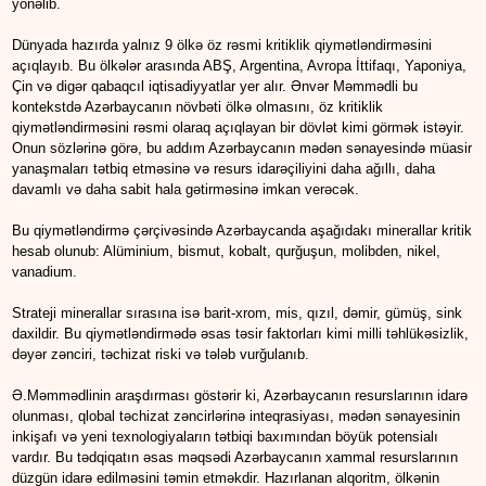
yönəlib.
Dünyada hazırda yalnız 9 ölkə öz rəsmi kritiklik qiymətləndirməsini
açıqlayıb. Bu ölkələr arasında ABŞ, Argentina, Avropa İttifaqı, Yaponiya,
Çin və digər qabaqcıl iqtisadiyyatlar yer alır. Ənvər Məmmədli bu
kontekstdə Azərbaycanın növbəti ölkə olmasını, öz kritiklik
qiymətləndirməsini rəsmi olaraq açıqlayan bir dövlət kimi görmək istəyir.
Onun sözlərinə görə, bu addım Azərbaycanın mədən sənayesində müasir
yanaşmaları tətbiq etməsinə və resurs idarəçiliyini daha ağıllı, daha
davamlı və daha sabit hala gətirməsinə imkan verəcək.
Bu qiymətləndirmə çərçivəsində Azərbaycanda aşağıdakı minerallar kritik
hesab olunub: Alüminium, bismut, kobalt, qurğuşun, molibden, nikel,
vanadium.
Strateji minerallar sırasına isə barit-xrom, mis, qızıl, dəmir, gümüş, sink
daxildir. Bu qiymətləndirmədə əsas təsir faktorları kimi milli təhlükəsizlik,
dəyər zənciri, təchizat riski və tələb vurğulanıb.
Ə.Məmmədlinin araşdırması göstərir ki, Azərbaycanın resurslarının idarə
olunması, qlobal təchizat zəncirlərinə inteqrasiyası, mədən sənayesinin
inkişafı və yeni texnologiyaların tətbiqi baxımından böyük potensialı
vardır. Bu tədqiqatın əsas məqsədi Azərbaycanın xammal resurslarının
düzgün idarə edilməsini təmin etməkdir. Hazırlanan alqoritm, ölkənin