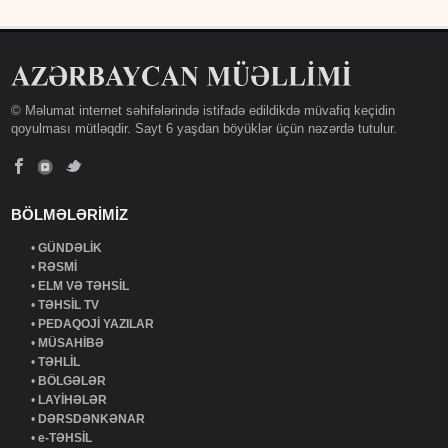
© Məlumat internet səhifələrində istifadə edildikdə müvafiq keçidin
qoyulması mütləqdir. Sayt 6 yaşdan böyüklər üçün nəzərdə tutulur.
BÖLMƏLƏRİMİZ
•
GÜNDƏLİK
•
RƏSMİ
•
ELM VƏ TƏHSİL
•
TƏHSİL TV
•
PEDAQOJİ YAZILAR
•
MÜSAHİBƏ
•
TƏHLİL
•
BÖLGƏLƏR
•
LAYİHƏLƏR
•
DƏRSDƏNKƏNAR
•
e-TƏHSİL