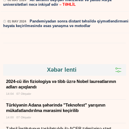
universitetləri necə inkişaf edir
– TƏHLİL
Pandemiyadan sonra distant təhsildə qiymətləndirməni
01 MAY 2024
həyata keçirilməsində əsas yanaşma və metodlar
Xəbər lenti
2024-cü ilin fiziologiya və tibb üzrə Nobel laureatlarının
adları açıqlandı
14:04 07 Oktyabr
Türkiyənin Adana şəhərində "Teknofest" yarışının
mükafatlandırılma mərasimi keçirilib
14:00 07 Oktyabr
Təhsil İnstitutunun təşkilatçılığı ilə ACER təlimlərinə start