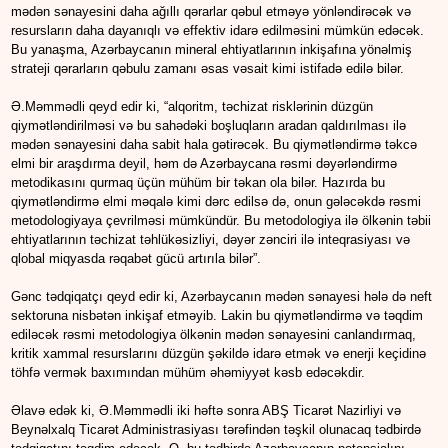
mədən sənayesini daha ağıllı qərarlar qəbul etməyə yönləndirəcək və
resursların daha dayanıqlı və effektiv idarə edilməsini mümkün edəcək.
Bu yanaşma, Azərbaycanın mineral ehtiyatlarının inkişafına yönəlmiş
strateji qərarların qəbulu zamanı əsas vəsait kimi istifadə edilə bilər.
Ə.Məmmədli qeyd edir ki, “alqoritm, təchizat risklərinin düzgün
qiymətləndirilməsi və bu sahədəki boşluqların aradan qaldırılması ilə
mədən sənayesini daha sabit hala gətirəcək. Bu qiymətləndirmə təkcə
elmi bir araşdırma deyil, həm də Azərbaycana rəsmi dəyərləndirmə
metodikasını qurmaq üçün mühüm bir təkan ola bilər. Hazırda bu
qiymətləndirmə elmi məqalə kimi dərc edilsə də, onun gələcəkdə rəsmi
metodologiyaya çevrilməsi mümkündür. Bu metodologiya ilə ölkənin təbii
ehtiyatlarının təchizat təhlükəsizliyi, dəyər zənciri ilə inteqrasiyası və
qlobal miqyasda rəqabət gücü artırıla bilər”.
Gənc tədqiqatçı qeyd edir ki, Azərbaycanın mədən sənayesi hələ də neft
sektoruna nisbətən inkişaf etməyib. Lakin bu qiymətləndirmə və təqdim
ediləcək rəsmi metodologiya ölkənin mədən sənayesini canlandırmaq,
kritik xammal resurslarını düzgün şəkildə idarə etmək və enerji keçidinə
töhfə vermək baxımından mühüm əhəmiyyət kəsb edəcəkdir.
Əlavə edək ki, Ə.Məmmədli iki həftə sonra ABŞ Ticarət Nazirliyi və
Beynəlxalq Ticarət Administrasiyası tərəfindən təşkil olunacaq tədbirdə