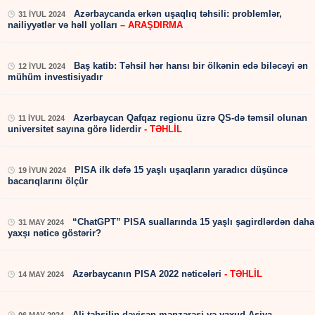
Azərbaycanda erkən uşaqlıq təhsili: problemlər,
31 İYUL 2024
nailiyyətlər və həll yolları
– ARAŞDIRMA
Baş katib: Təhsil hər hansı bir ölkənin edə biləcəyi ən
12 İYUL 2024
mühüm investisiyadır
Azərbaycan Qafqaz regionu üzrə QS-də təmsil olunan
11 İYUL 2024
universitet sayına görə liderdir
- TƏHLİL
PISA ilk dəfə 15 yaşlı uşaqların yaradıcı düşüncə
19 İYUN 2024
bacarıqlarını ölçür
“ChatGPT” PISA suallarında 15 yaşlı şagirdlərdən daha
31 MAY 2024
yaxşı nəticə göstərir?
Azərbaycanın PISA 2022 nəticələri
- TƏHLİL
14 MAY 2024
Ali təhsilin dəyişən mənzərəsi və yaxud Asiya
06 MAY 2024