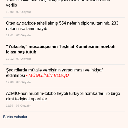
verilib
13:00 07 Oktyabr
Ötən ay xaricdə təhsil almış 554 nəfərin diplomu tanınıb, 233
nəfərin isə tanınmayıb
12:41 07 Oktyabr
“Yüksəliş” müsabiqəsinin Təşkilat Komitəsinin növbəti
iclası baş tutub
12:12 07 Oktyabr
Şagirdlərdə mütaliə vərdişinin yaradılması və inkişaf
etdirilməsi
- MÜƏLLİMİN BLOQU
12:00 07 Oktyabr
AzMİU-nun müəllim-tələbə heyəti türkiyəli həmkarları ilə birgə
elmi-tədqiqat aparıblar
11:57 07 Oktyabr
Bütün xəbərlər