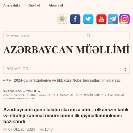
Ana səhifə
Daxil ol
Abunə ol
BÖLMƏLƏR
yıb
2024-cü ilin fiziologiya və tibb üzrə Nobel laureatlarının adları açıqlandı
ANA SƏHİFƏ
TƏHLİL
AZƏRBAYCANLI GƏNC TƏLƏBƏ ILKƏ IMZA ATDI – ÖLKƏMIZIN KRITIK VƏ STRATEJI
XAMMAL RESURSLAR...
Azərbaycanlı gənc tələbə ilkə imza atdı – ölkəmizin kritik
və strateji xammal resurslarının ilk qiymətləndirilməsi
hazırlandı
07 Oktyabr 2024
1047