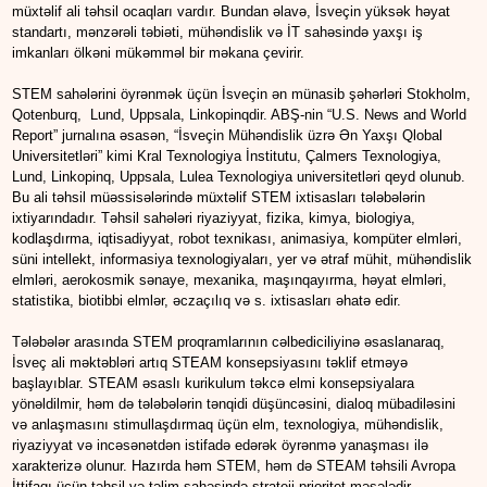
müxtəlif ali təhsil ocaqları vardır. Bundan əlavə, İsveçin yüksək həyat
standartı, mənzərəli təbiəti, mühəndislik və İT sahəsində yaxşı iş
imkanları ölkəni mükəmməl bir məkana çevirir.
STEM sahələrini öyrənmək üçün İsveçin ən münasib şəhərləri Stokholm,
Qotenburq, Lund, Uppsala, Linkopinqdir. ABŞ-nin “U.S. News and World
Report” jurnalına əsasən, “İsveçin Mühəndislik üzrə Ən Yaxşı Qlobal
Universitetləri” kimi Kral Texnologiya İnstitutu, Çalmers Texnologiya,
Lund, Linkopinq, Uppsala, Lulea Texnologiya universitetləri qeyd olunub.
Bu ali təhsil müəssisələrində müxtəlif STEM ixtisasları tələbələrin
ixtiyarındadır. Təhsil sahələri riyaziyyat, fizika, kimya, biologiya,
kodlaşdırma, iqtisadiyyat, robot texnikası, animasiya, kompüter elmləri,
süni intellekt, informasiya texnologiyaları, yer və ətraf mühit, mühəndislik
elmləri, aerokosmik sənaye, mexanika, maşınqayırma, həyat elmləri,
statistika, biotibbi elmlər, əczaçılıq və s. ixtisasları əhatə edir.
Tələbələr arasında STEM proqramlarının cəlbediciliyinə əsaslanaraq,
İsveç ali məktəbləri artıq STEAM konsepsiyasını təklif etməyə
başlayıblar. STEAM əsaslı kurikulum təkcə elmi konsepsiyalara
yönəldilmir, həm də tələbələrin tənqidi düşüncəsini, dialoq mübadiləsini
və anlaşmasını stimullaşdırmaq üçün elm, texnologiya, mühəndislik,
riyaziyyat və incəsənətdən istifadə edərək öyrənmə yanaşması ilə
xarakterizə olunur. Hazırda həm STEM, həm də STEAM təhsili Avropa
İttifaqı üçün təhsil və təlim sahəsində strateji prioritet məsələdir.