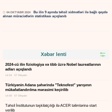
Bu ilin 9 ayında təhsil xidmətləri ilə bağlı qeydə
04 OKTYABR 2024
alınan müraciətlərin statistikası açıqlanıb
Xəbər lenti
2024-cü ilin fiziologiya və tibb üzrə Nobel laureatlarının
adları açıqlandı
14:04 07 Oktyabr
Türkiyənin Adana şəhərində "Teknofest" yarışının
mükafatlandırılma mərasimi keçirilib
14:00 07 Oktyabr
Təhsil İnstitutunun təşkilatçılığı ilə ACER təlimlərinə start
verilib