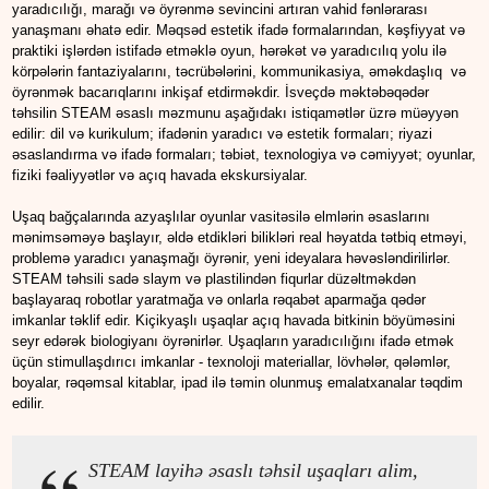
yaradıcılığı, marağı və öyrənmə sevincini artıran vahid fənlərarası
yanaşmanı əhatə edir. Məqsəd estetik ifadə formalarından, kəşfiyyat və
praktiki işlərdən istifadə etməklə oyun, hərəkət və yaradıcılıq yolu ilə
körpələrin fantaziyalarını, təcrübələrini, kommunikasiya, əməkdaşlıq və
öyrənmək bacarıqlarını inkişaf etdirməkdir. İsveçdə məktəbəqədər
təhsilin STEAM əsaslı məzmunu aşağıdakı istiqamətlər üzrə müəyyən
edilir: dil və kurikulum; ifadənin yaradıcı və estetik formaları; riyazi
əsaslandırma və ifadə formaları; təbiət, texnologiya və cəmiyyət; oyunlar,
fiziki fəaliyyətlər və açıq havada ekskursiyalar.
Uşaq bağçalarında azyaşlılar oyunlar vasitəsilə elmlərin əsaslarını
mənimsəməyə başlayır, əldə etdikləri bilikləri real həyatda tətbiq etməyi,
problemə yaradıcı yanaşmağı öyrənir, yeni ideyalara həvəsləndirilirlər.
STEAM təhsili sadə slaym və plastilindən fiqurlar düzəltməkdən
başlayaraq robotlar yaratmağa və onlarla rəqabət aparmağa qədər
imkanlar təklif edir. Kiçikyaşlı uşaqlar açıq havada bitkinin böyüməsini
seyr edərək biologiyanı öyrənirlər. Uşaqların yaradıcılığını ifadə etmək
üçün stimullaşdırıcı imkanlar - texnoloji materiallar, lövhələr, qələmlər,
boyalar, rəqəmsal kitablar, ipad ilə təmin olunmuş emalatxanalar təqdim
edilir.
STEAM layihə əsaslı təhsil uşaqları alim,