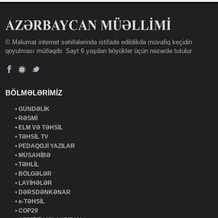
© Məlumat internet səhifələrində istifadə edildikdə müvafiq keçidin
qoyulması mütləqdir. Sayt 6 yaşdan böyüklər üçün nəzərdə tutulur.
BÖLMƏLƏRİMİZ
•
GÜNDƏLİK
•
RƏSMİ
•
ELM VƏ TƏHSİL
•
TƏHSİL TV
•
PEDAQOJİ YAZILAR
•
MÜSAHİBƏ
•
TƏHLİL
•
BÖLGƏLƏR
•
LAYİHƏLƏR
•
DƏRSDƏNKƏNAR
•
e-TƏHSİL
•
COP29