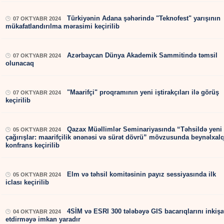
Türkiyənin Adana şəhərində "Teknofest" yarışının
07 OKTYABR 2024
mükafatlandırılma mərasimi keçirilib
Azərbaycan Dünya Akademik Sammitində təmsil
07 OKTYABR 2024
olunacaq
"Maarifçi" proqramının yeni iştirakçıları ilə görüş
07 OKTYABR 2024
keçirilib
Qazax Müəllimlər Seminariyasında “Təhsildə yeni
05 OKTYABR 2024
çağırışlar: maarifçilik ənənəsi və sürət dövrü” mövzusunda beynəlxal
konfrans keçirilib
Elm və təhsil komitəsinin payız sessiyasında ilk
05 OKTYABR 2024
iclası keçirilib
4SİM və ESRI 300 tələbəyə GIS bacarıqlarını inkişa
04 OKTYABR 2024
etdirməyə imkan yaradır