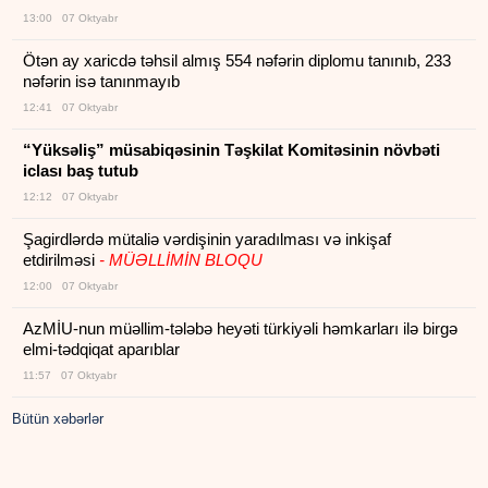
13:00 07 Oktyabr
Ötən ay xaricdə təhsil almış 554 nəfərin diplomu tanınıb, 233
nəfərin isə tanınmayıb
12:41 07 Oktyabr
“Yüksəliş” müsabiqəsinin Təşkilat Komitəsinin növbəti
iclası baş tutub
12:12 07 Oktyabr
Şagirdlərdə mütaliə vərdişinin yaradılması və inkişaf
etdirilməsi
- MÜƏLLİMİN BLOQU
12:00 07 Oktyabr
AzMİU-nun müəllim-tələbə heyəti türkiyəli həmkarları ilə birgə
elmi-tədqiqat aparıblar
11:57 07 Oktyabr
Bütün xəbərlər