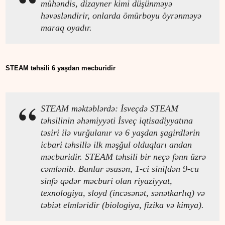
mühəndis, dizayner kimi düşünməyə
həvəsləndirir, onlarda ömürboyu öyrənməyə
maraq oyadır.
STEAM təhsili 6 yaşdan məcburidir
STEAM məktəblərdə: İsveçdə STEAM
təhsilinin əhəmiyyəti İsveç iqtisadiyyatına
təsiri ilə vurğulanır və 6 yaşdan şagirdlərin
icbari təhsillə ilk məşğul olduqları andan
məcburidir. STEAM təhsili bir neçə fənn üzrə
cəmlənib. Bunlar əsasən, 1-ci sinifdən 9-cu
sinfə qədər məcburi olan riyaziyyat,
texnologiya, sloyd (incəsənət, sənətkarlıq) və
təbiət elmləridir (biologiya, fizika və kimya).