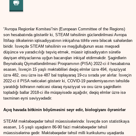
“Avropa Regionlar Komitəsi”nin (European Committee of the Regions)
son hesabatında göstərilir ki, STEAM təhsilinin gücləndirilməsi Avropa
İttifaqı ölkələrinin iqtisadiyyatının inkişafına töhfə verə biləcək sahələrdən
biridir. İsveçdə STEAM təhsilinin və məşğulluğunun əsas məqsədi
düşüncə və yaradıcılığı təşviq etmək, müasir iqtisadiyyatın sürətlə
dəyişən ehtiyaclarına uyğun bacarıqları inkişaf etdirməkdir. Şagirdlərin
Beynəlxalq Qiymətləndirilməsi Proqramının (PISA) 2022-ci il hesabatına
əsasən, İsveçin 15 yaşlı məktəbliləri dəqiq elmlər üzrə 494, riyaziyyat
üzrə 482, oxu üzrə isə 487 bal toplayaraq 19-cu sırada yer alırlar. İsveçin
2022-ci il PISA nəticələri göstərir ki, COVID-19 pandemiyasının təhsildə
yaratdığı böhranın nəticəsi olaraq riyaziyyat və oxu üzrə şagirdlərin
topladığı ballar 2018-ci illə müqayisədə aşağıdır, dəqiq elmlər üzrə isə
təxminən eyni səviyyədədir.
Açıq havada bitkinin böyüməsini seyr edir, biologiyanı öyrənirlər
STEAM məktəbəqədər təhsil müəssisələrində: İsveçdə son statistikaya
əsasən, 1-5 yaşlı uşaqların 86-90 faizi məktəbəqədər təhsil
müəssisələrinə gedir. Məktəbəqədər təhsil milli kurikulumu uşaqlarda