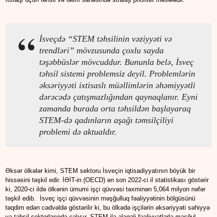
İsveçdə “STEM təhsilinin vəziyyəti və
trendləri” mövzusunda çoxlu sayda
təşəbbüslər mövcuddur. Bununla belə, İsveç
təhsil sistemi problemsiz deyil. Problemlərin
əksəriyyəti ixtisaslı müəllimlərin əhəmiyyətli
dərəcədə çatışmazlığından qaynaqlanır. Eyni
zamanda burada orta təhsildən başlayaraq
STEM-də qadınların aşağı təmsilçiliyi
problemi də aktualdır.
Əksər ölkələr kimi, STEM sektoru İsveçin iqtisadiyyatının böyük bir
hissəsini təşkil edir. İƏİT-in (OECD) ən son 2022-ci il statistikası göstərir
ki, 2020-ci ildə ölkənin ümumi işçi qüvvəsi təxminən 5,064 milyon nəfər
təşkil edib. İsveç işçi qüvvəsinin məşğulluq fəaliyyətinin bölgüsünü
təqdim edən cədvəldə göstərilir ki, bu ölkədə işçilərin əksəriyyəti səhiyyə
və təhsil sektorlarında çalışır. STEM ilə əlaqəli fəaliyyətlərlə məşğul