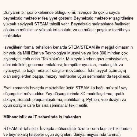
Dünyanın bir çox ölkələrində olduğu kimi, İsveçdə də çoxlu sayda
beynəlxalq məktəblər fəaliyyət göstərir. Beynəlxalq məktəblər şagirdlərinə
yüksək səviyyəli STEAM təhsili verir. Beynəlxalq məktəblərdə fəaliyyət
göstərən müəllimlər yüksək ixtisaslıdır və ən müasir peşəkar təcrübəyə
malikdirlər.
İsveçlilərin formal təhsildən kənarda STEM/STEAM ilə məşğul olmasının
bir yolu da Milli Elm və Texnologiya Muzeyi və ya ildə 300 mindən çox
ziyarətçini cəlb edən “Tekniska”dır. Muzeydə karbon qazı emissiyaları,
süni intellekt, genomun redaktəsi, kompüter oyunları, mədənçilik və
riyaziyyat ilə bağlı müxtəlif sərgilər mövcuddur. İctimaiyyət üçün açıq
olan sərgilərdən başqa, muzey məktəblər üçün seminarlar da təşkil edir.
Eyni zamanda İsveçdə məktəblilər üçün STEAM ilə bağlı müxtəlif yay
düşərgələri mövcuddur. Yay düşərgələrində 3D modelləşdirmə, qrafik
dizayn, Scratch proqramlaşdırma, sahibkarlıq, Python, veb dizayn və
oyun dizaynı üzrə bir sıra seminarlar təklif edilir.
Mühəndislik və İT sahəsində iş imkanları
STEAM ali təhsildə: İsveçdə mühəndislik üzrə bir sıra kurslar təklif edən
və beynəlxalq tələbələr üçün açıq olan, dünya miqyasında tanınan