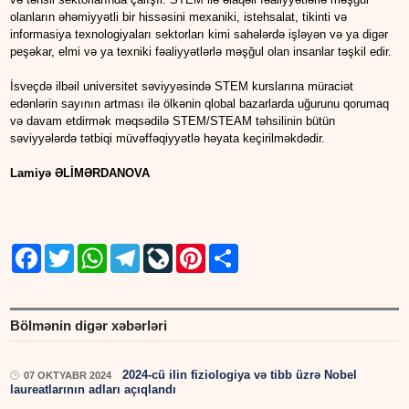
olanların əhəmiyyətli bir hissəsini mexaniki, istehsalat, tikinti və
informasiya texnologiyaları sektorları kimi sahələrdə işləyən və ya digər
peşəkar, elmi və ya texniki fəaliyyətlərlə məşğul olan insanlar təşkil edir.
İsveçdə ilbəil universitet səviyyəsində STEM kurslarına müraciət
edənlərin sayının artması ilə ölkənin qlobal bazarlarda uğurunu qorumaq
və davam etdirmək məqsədilə STEM/STEAM təhsilinin bütün
səviyyələrdə tətbiqi müvəffəqiyyətlə həyata keçirilməkdədir.
Lamiyə ƏLİMƏRDANOVA
Facebook
Twitter
WhatsApp
Telegram
LiveJournal
Pinterest
Share
Bölmənin digər xəbərləri
2024-cü ilin fiziologiya və tibb üzrə Nobel
07 OKTYABR 2024
laureatlarının adları açıqlandı