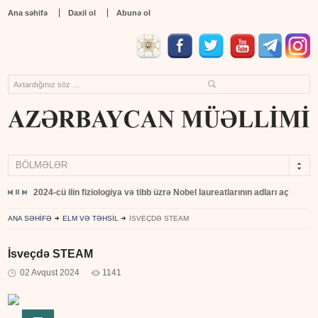
Ana səhifə
Daxil ol
Abunə ol
BÖLMƏLƏR
yıb
2024-cü ilin fiziologiya və tibb üzrə Nobel laureatlarının adları açıqlandı
ANA SƏHİFƏ
ELM VƏ TƏHSİL
İSVEÇDƏ STEAM
İsveçdə STEAM
02 Avqust 2024
1141