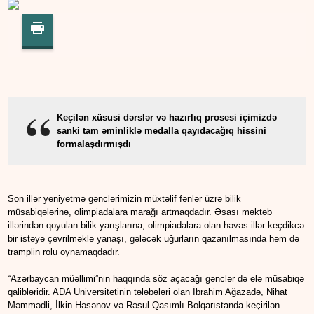
Keçilən xüsusi dərslər və hazırlıq prosesi içimizdə
sanki tam əminliklə medalla qayıdacağıq hissini
formalaşdırmışdı
Son illər yeniyetmə gənclərimizin müxtəlif fənlər üzrə bilik
müsabiqələrinə, olimpiadalara marağı artmaqdadır. Əsası məktəb
illərindən qoyulan bilik yarışlarına, olimpiadalara olan həvəs illər keçdikcə
bir istəyə çevrilməklə yanaşı, gələcək uğurların qazanılmasında həm də
tramplin rolu oynamaqdadır.
“Azərbaycan müəllimi”nin haqqında söz açacağı gənclər də elə müsabiqə
qalibləridir. ADA Universitetinin tələbələri olan İbrahim Ağazadə, Nihat
Məmmədli, İlkin Həsənov və Rəsul Qasımlı Bolqarıstanda keçirilən