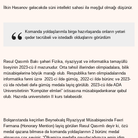
İlkin Həsənov gələcəkdə süni intellekt sahəsi ilə məşğul olmağı düşünür.
Komanda yoldaşlarımla birgə hazırlaşanda onların yetəri
qədər təcrübəli və istedadlı olduqlarını görürdüm
Rəsul Qasımlı Bakı şəhəri Fizika, riyaziyyat və informatika təmayüllü
liseyinin 2023-cü il məzunudur. Orta təhsil illərindən olimpiadalara, bilik
müsabiqələrinə böyük marağı olub. Respublika fənn olimpiadalarında
informatika fənni üzrə 2021-ci ildə gümüş, 2022-ci ildə bürünc və 2023-
cü idə növbəti dəfə gümüş medala layiq görülüb. 2023-cü ildə ADA
Universitetinin “Kompüter elmləri” ixtisasına müsabiqədənkənar qəbul
olub. Hazırda universitetin II kurs tələbəsidir.
Bolqarıstanda keçirilən Beynəlxalq Riyaziyyat Müsabiqəsində Fəxri
Fərmana (Honorary Mention) layiq görülən Rəsul Qasımlı deyir ki, özü
medal qazana bilməsə də komanda yoldaşlarının 2 bürünc medal
almasına çox sevinir: “Ölkəmizə medalla qayıdacağımıza əmin idim,