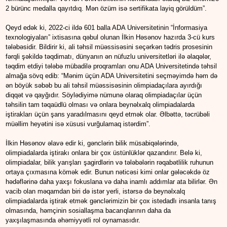
2 bürünc medalla qayıtdıq. Mən özüm isə sertifikata layiq görüldüm”.
Qeyd edək ki, 2022-ci ildə 601 balla ADA Universitetinin “İnformasiya
texnologiyaları” ixtisasına qəbul olunan İlkin Həsənov hazırda 3-cü kurs
tələbəsidir. Bildirir ki, ali təhsil müəssisəsini seçərkən tədris prosesinin
fərqli şəkildə təqdimatı, dünyanın ən nüfuzlu universitetləri ilə əlaqələr,
təqdim etdiyi tələbə mübadilə proqramları onu ADA Universitetində təhsil
almağa sövq edib: “Mənim üçün ADA Universitetini seçməyimdə həm də
ən böyük səbəb bu ali təhsil müəssisəsinin olimpiadaçılara ayırdığı
diqqət və qayğıdır. Söylədiyimə nümunə olaraq olimpiadaçılar üçün
təhsilin tam təqaüdlü olması və onlara beynəlxalq olimpiadalarda
iştirakları üçün şans yaradılmasını qeyd etmək olar. Əlbəttə, təcrübəli
müəllim heyətini isə xüsusi vurğulamaq istərdim”.
İlkin Həsənov əlavə edir ki, gənclərin bilik müsabiqələrində,
olimpiadalarda iştirakı onlara bir çox üstünlüklər qazandırır. Belə ki,
olimpiadalar, bilik yarışları şagirdlərin və tələbələrin rəqabətlilik ruhunun
ortaya çıxmasına kömək edir. Bunun nəticəsi kimi onlar gələcəkdə öz
hədəflərinə daha yaxşı fokuslana və daha inamlı addımlar ata bilirlər. Ən
vacib olan məqamdan biri də istər yerli, istərsə də beynəlxalq
olimpiadalarda iştirak etmək gənclərimizin bir çox istedadlı insanla tanış
olmasında, həmçinin sosiallaşma bacarıqlarının daha da
yaxşılaşmasında əhəmiyyətli rol oynamasıdır.