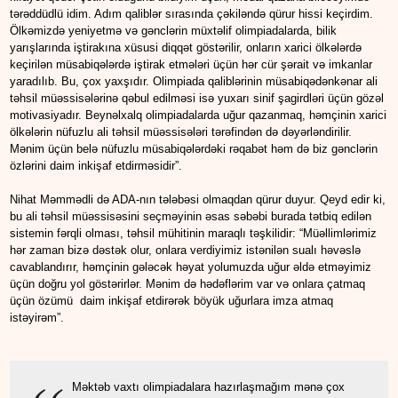
tərəddüdlü idim. Adım qaliblər sırasında çəkiləndə qürur hissi keçirdim.
Ölkəmizdə yeniyetmə və gənclərin müxtəlif olimpiadalarda, bilik
yarışlarında iştirakına xüsusi diqqət göstərilir, onların xarici ölkələrdə
keçirilən müsabiqələrdə iştirak etmələri üçün hər cür şərait və imkanlar
yaradılıb. Bu, çox yaxşıdır. Olimpiada qaliblərinin müsabiqədənkənar ali
təhsil müəssisələrinə qəbul edilməsi isə yuxarı sinif şagirdləri üçün gözəl
motivasiyadır. Beynəlxalq olimpiadalarda uğur qazanmaq, həmçinin xarici
ölkələrin nüfuzlu ali təhsil müəssisələri tərəfindən də dəyərləndirilir.
Mənim üçün belə nüfuzlu müsabiqələrdəki rəqabət həm də biz gənclərin
özlərini daim inkişaf etdirməsidir”.
Nihat Məmmədli də ADA-nın tələbəsi olmaqdan qürur duyur. Qeyd edir ki,
bu ali təhsil müəssisəsini seçməyinin əsas səbəbi burada tətbiq edilən
sistemin fərqli olması, təhsil mühitinin maraqlı təşkilidir: “Müəllimlərimiz
hər zaman bizə dəstək olur, onlara verdiyimiz istənilən sualı həvəslə
cavablandırır, həmçinin gələcək həyat yolumuzda uğur əldə etməyimiz
üçün doğru yol göstərirlər. Mənim də hədəflərim var və onlara çatmaq
üçün özümü daim inkişaf etdirərək böyük uğurlara imza atmaq
istəyirəm”.
Məktəb vaxtı olimpiadalara hazırlaşmağım mənə çox