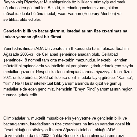
Beynəlxalq Riyaziyyat Müsabiqəsində öz biliklərini nümayiş etdirərək
uğurlu nəticə göstəriblər. Belə ki, istedadlı gənclərimiz adıçəkilən
müsabiqədə iki bürünc medal, Fəxri Fərman (Honorary Mention) və
sertifikat əldə ediblər.
Gənclərin bilik və bacarıqlarının, istedadlarının üzə çıxarılmasına
imkan yaradan gözəl bir fürsət
Yeni tədris ilindən ADA Universitetinin II kursunda təhsil alacaq İbrahim
Ağazadə 2006-cı ildə Cəlilabad şəhərində anadan olub. Cəlilabad
şəhərindəki 8 nömrəli tam orta məktəbin məzunudur. Məktəb illərindən
müxtəlif olimpiadalarda və intellektual yarışlarda iştirak edərək çox sayda
medallar qazanıb. Respublika fənn olimpiadalarında riyaziyyat fənni üzrə
2021-ci ildə bürünc, 2023-cü ildə isə qızıl medala layiq görülüb. “Xəmsə”,
“Kim? Nə? Hara” intellektual bilik yarışmalarında da qızıl və gümüş
medallar əldə edən gəncimiz, həmçinin "Breyn Rinq" yarışmasının region
turunda iştirak edib.
Olimpiadaların, müxtəlif müsabiqələrin yeniyetmə və gənclərin bilik və
bacarıqlarının, istedadlarının üzə çıxarılmasına imkan yaradan gözəl bir
fürsət olduğunu söyləyən İbrahim Ağazadə tələbəsi olduğu ADA
Universitetinə də elə 2003-cü ildə Republika fənn olimpiadasının qızıl