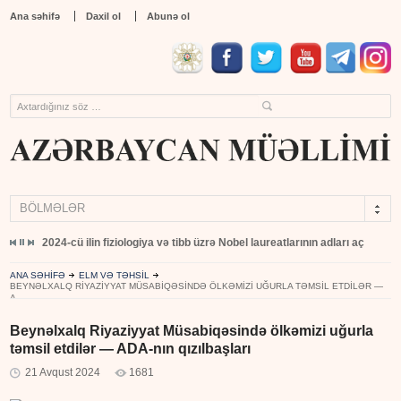
Ana səhifə
Daxil ol
Abunə ol
BÖLMƏLƏR
yıb
2024-cü ilin fiziologiya və tibb üzrə Nobel laureatlarının adları açıqlandı
ANA SƏHİFƏ
ELM VƏ TƏHSİL
BEYNƏLXALQ RIYAZIYYAT MÜSABIQƏSINDƏ ÖLKƏMIZI UĞURLA TƏMSIL ETDILƏR —
A...
Beynəlxalq Riyaziyyat Müsabiqəsində ölkəmizi uğurla
təmsil etdilər — ADA-nın qızılbaşları
21 Avqust 2024
1681