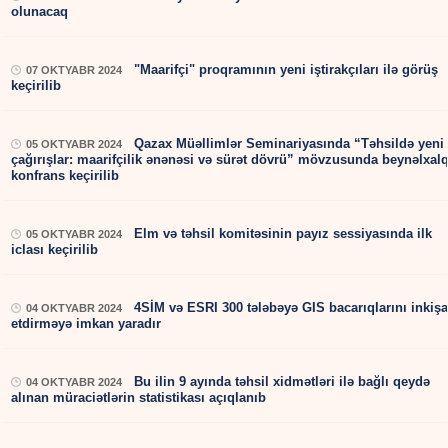
olunacaq
"Maarifçi" proqramının yeni iştirakçıları ilə görüş
07 OKTYABR 2024
keçirilib
Qazax Müəllimlər Seminariyasında “Təhsildə yeni
05 OKTYABR 2024
çağırışlar: maarifçilik ənənəsi və sürət dövrü” mövzusunda beynəlxal
konfrans keçirilib
Elm və təhsil komitəsinin payız sessiyasında ilk
05 OKTYABR 2024
iclası keçirilib
4SİM və ESRI 300 tələbəyə GIS bacarıqlarını inkişa
04 OKTYABR 2024
etdirməyə imkan yaradır
Bu ilin 9 ayında təhsil xidmətləri ilə bağlı qeydə
04 OKTYABR 2024
alınan müraciətlərin statistikası açıqlanıb