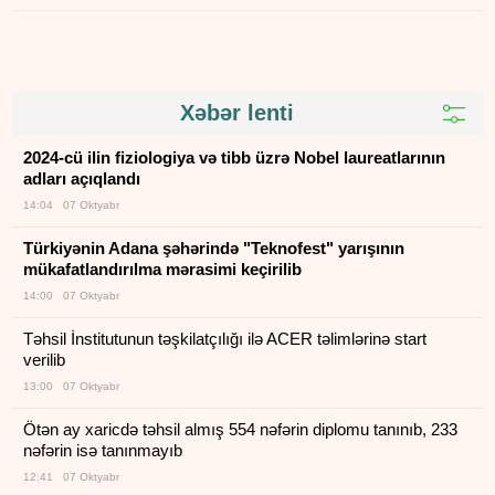
Xəbər lenti
2024-cü ilin fiziologiya və tibb üzrə Nobel laureatlarının
adları açıqlandı
14:04 07 Oktyabr
Türkiyənin Adana şəhərində "Teknofest" yarışının
mükafatlandırılma mərasimi keçirilib
14:00 07 Oktyabr
Təhsil İnstitutunun təşkilatçılığı ilə ACER təlimlərinə start
verilib
13:00 07 Oktyabr
Ötən ay xaricdə təhsil almış 554 nəfərin diplomu tanınıb, 233
nəfərin isə tanınmayıb
12:41 07 Oktyabr