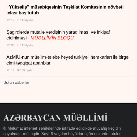
“Yüksəliş” müsabiqəsinin Təşkilat Komitəsinin növbəti
iclası baş tutub
12:12 07 Oktyabr
Şagirdlərdə mütaliə vərdişinin yaradılması və inkişaf
etdirilməsi
- MÜƏLLİMİN BLOQU
12:00 07 Oktyabr
AzMİU-nun müəllim-tələbə heyəti türkiyəli həmkarları ilə birgə
elmi-tədqiqat aparıblar
11:57 07 Oktyabr
Bütün xəbərlər
© Məlumat internet səhifələrində istifadə edildikdə müvafiq keçidin
qoyulması mütləqdir. Sayt 6 yaşdan böyüklər üçün nəzərdə tutulur.