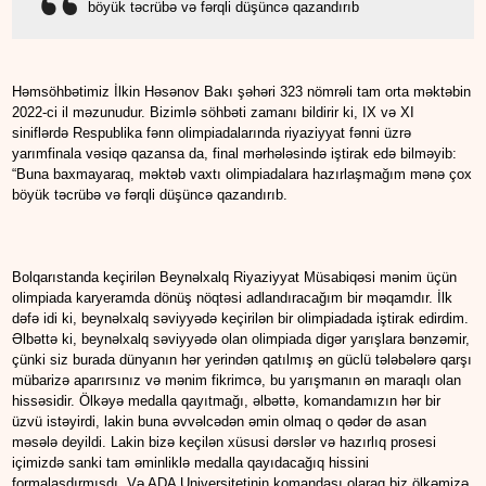
böyük təcrübə və fərqli düşüncə qazandırıb
Həmsöhbətimiz İlkin Həsənov Bakı şəhəri 323 nömrəli tam orta məktəbin
2022-ci il məzunudur. Bizimlə söhbəti zamanı bildirir ki, IX və XI
siniflərdə Respublika fənn olimpiadalarında riyaziyyat fənni üzrə
yarımfinala vəsiqə qazansa da, final mərhələsində iştirak edə bilməyib:
“Buna baxmayaraq, məktəb vaxtı olimpiadalara hazırlaşmağım mənə çox
böyük təcrübə və fərqli düşüncə qazandırıb.
Bolqarıstanda keçirilən Beynəlxalq Riyaziyyat Müsabiqəsi mənim üçün
olimpiada karyeramda dönüş nöqtəsi adlandıracağım bir məqamdır. İlk
dəfə idi ki, beynəlxalq səviyyədə keçirilən bir olimpiadada iştirak edirdim.
Əlbəttə ki, beynəlxalq səviyyədə olan olimpiada digər yarışlara bənzəmir,
çünki siz burada dünyanın hər yerindən qatılmış ən güclü tələbələrə qarşı
mübarizə aparırsınız və mənim fikrimcə, bu yarışmanın ən maraqlı olan
hissəsidir. Ölkəyə medalla qayıtmağı, əlbəttə, komandamızın hər bir
üzvü istəyirdi, lakin buna əvvəlcədən əmin olmaq o qədər də asan
məsələ deyildi. Lakin bizə keçilən xüsusi dərslər və hazırlıq prosesi
içimizdə sanki tam əminliklə medalla qayıdacağıq hissini
formalaşdırmışdı. Və ADA Universitetinin komandası olaraq biz ölkəmizə