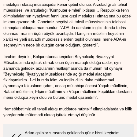
medalçısı olaraq müsabiqədənkənar qəbul olunub. Arzuladığı ali təhsil
müəssisəsi və arzuladığı “Komputer elmləri” ixtisası... Respublika fənn
olimpiadalarının riyaziyyat fənni üzrə qızıl medalçısı olmaq ona bu gözəl
imkanı qazandırıb. Gəncimiz seçdiyi ali təhsil müəssisəsinin tələbəsi
olmaqdan olduqca məmnundur: “ADA-da dərslərin ingilis dilində tədris
olunması mənim üçün böyük avantajdır. Həmçinin müəllim heyətinin
xarici və yerli savadlı mütəxəssislərdən təşkil olunması mənə ADA-nı
seçməyimin necə bir düzgün qərar olduğunu göstərdi”.
İbrahim deyir ki, Bolqarıstanda keçirilən Beynəlxalq Riyaziyyat
Müsabiqəsində iştirak etmək onun üçün maraqlı olduğu qədər, eyni
zamanda gələcək arzularının reallaşmasında da mühüm rol oynayır:
“Beynəlxalq Riyaziyyat Müsabiqəsində açığı medal alacağımı
fikirləşmirdim. 1-ci kursda idim və ingilis dilini daha mükəmməl
öyrənməyə fokuslanmışdım, ancaq müsabiqə öncəsi Yaqub müəllimin,
Rafael müəllimin, Elçin müəllimin və Vüqar müəllimin keçdikləri dərslərin
mənə olduqca xeyri oldu və bürünc medal qazandım”.
Həmsöhbətimiz ali təhsil aldığı müddətdə müxtəlif olimpiadalarda və bilik
yarışlarında mütəmadi olaraq iştirak etməyi düşünür.
Adım qaliblər sırasında çəkiləndə qürur hissi keçirdim