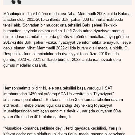
Müsabiqənin digər bürünc medalçısı Nihat Məmmədli 2005-ci ildə Bakıda
anadan olub. 2011-2015-ci illərdə Bakı şəhəri 308 tam orta məktəbdə
təhsil alıb. Sonradan bir müddət orta təhsilini Bakı şəhəri Texniki-
humanitar liseyində davam etdirib. Lütfi Zadə adına riyaziyyat-məntiq
olimpiadasında müxtəlif illərdə gümüş və bürünc medallara layiq görülüb.
2017-ci ildə Bakı şəhəri Fizika, riyaziyyat və informatika təmayüllü liseyə
qəbul olunan Nihat Məmmədli 2022-ci ildə buranı qızıl medalla bitirib. O,
Respublika fənn olimpiadalarında riyaziyyat fənni üzrə 2016-cı ildə
gümüş, 2020 və 2021-ci illərdə bürünc, 2022-ci ildə isə növbəti dəfə
gümüş medallar qazanıb.
Həmsöhbətimiz bildirir ki, elə orta təhsilini başa vurduğu il SAT
imtahanından 1450 bal yığaraq ADA Universitetinin “Riyaziyyat”
ixtisasına qəbul olunub. Bu tədris ilindən 3-cü kursda təhsilini davam
etdirəcək. Tələbə olaraq uğur qazandığı Beynəlxalq Riyaziyyat
Müsabiqəsindən söz açan gəncimiz deyir ki, yarışda dünyanın 60-a
yaxın ölkəsindən 401 tələbə qatılmışdı:
“Müsabiqə komanda şəklində deyil, fərdi qaydada keçirilirdi. Yarışın
kifayət qədər çətin olduğunu bildiyim üçün, medal qazana biləcəyimdə