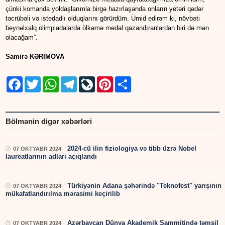
çünki komanda yoldaşlarımla birgə hazırlaşanda onların yetəri qədər
təcrübəli və istedadlı olduqlarını görürdüm. Ümid edirəm ki, növbəti
beynəlxalq olimpiadalarda ölkəmə medal qazandıranlardan biri də mən
olacağam”.
Samirə KƏRİMOVA
Facebook
Twitter
WhatsApp
Telegram
LiveJournal
Pinterest
Share
Bölmənin digər xəbərləri
2024-cü ilin fiziologiya və tibb üzrə Nobel
07 OKTYABR 2024
laureatlarının adları açıqlandı
Türkiyənin Adana şəhərində "Teknofest" yarışının
07 OKTYABR 2024
mükafatlandırılma mərasimi keçirilib
Azərbaycan Dünya Akademik Sammitində təmsil
07 OKTYABR 2024