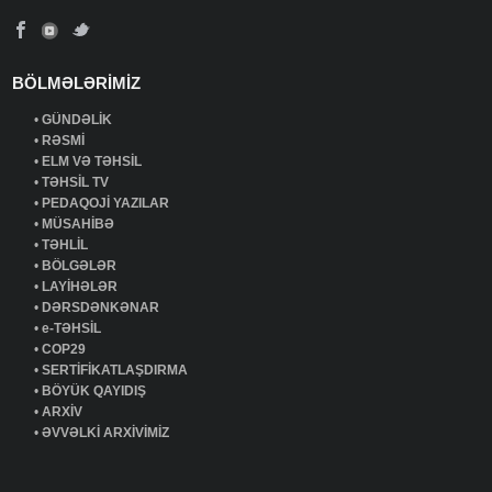
BÖLMƏLƏRİMİZ
•
GÜNDƏLİK
•
RƏSMİ
•
ELM VƏ TƏHSİL
•
TƏHSİL TV
•
PEDAQOJİ YAZILAR
•
MÜSAHİBƏ
•
TƏHLİL
•
BÖLGƏLƏR
•
LAYİHƏLƏR
•
DƏRSDƏNKƏNAR
•
e-TƏHSİL
•
COP29
•
SERTİFİKATLAŞDIRMA
•
BÖYÜK QAYIDIŞ
•
ARXİV
•
ƏVVƏLKİ ARXİVİMİZ