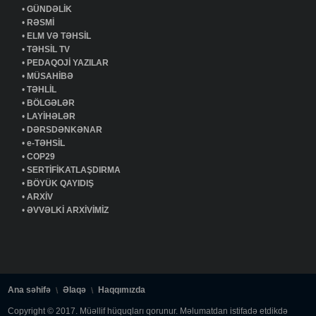
•
GÜNDƏLİK
•
RƏSMİ
•
ELM VƏ TƏHSİL
•
TƏHSİL TV
•
PEDAQOJİ YAZILAR
•
MÜSAHİBƏ
•
TƏHLİL
•
BÖLGƏLƏR
•
LAYİHƏLƏR
•
DƏRSDƏNKƏNAR
•
e-TƏHSİL
•
COP29
•
SERTİFİKATLAŞDIRMA
•
BÖYÜK QAYIDIŞ
•
ARXİV
•
ƏVVƏLKİ ARXİVİMİZ
Ana səhifə
Əlaqə
Haqqımızda
Copyright © 2017. Müəllif hüquqları qorunur. Məlumatdan istifadə etdikdə