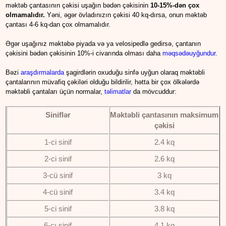
məktəb çantasının çəkisi uşağın bədən çəkisinin
10-15%-dən çox
olmamalıdır.
Yəni, əgər övladınızın çəkisi 40 kq-dırsa, onun məktəb
çantası 4-6 kq-dan çox olmamalıdır.
Əgər uşağınız məktəbə piyada və ya velosipedlə gedirsə, çantanın
çəkisini bədən çəkisinin 10%-i civarında olması daha
məqsədəuyğundur
.
Bəzi
araşdırmalarda
şagirdlərin oxuduğu sinfə uyğun olaraq məktəbli
çantalarının müvafiq çəkiləri olduğu bildirilir, hətta bir çox ölkələrdə
məktəbli çantaları üçün normalar,
təlimatlar
da mövcuddur:
Siniflər
Məktəbli çantasının maksimum
çəkisi
1-ci sinif
2.4 kq
2-ci sinif
2.6 kq
3-cü sinif
3 kq
4-cü sinif
3.4 kq
5-ci sinif
3.8 kq
6-cı sinif
4.1 kq