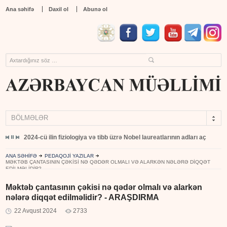
Ana səhifə
Daxil ol
Abunə ol
BÖLMƏLƏR
yıb
2024-cü ilin fiziologiya və tibb üzrə Nobel laureatlarının adları açıqlandı
ANA SƏHİFƏ
PEDAQOJİ YAZILAR
MƏKTƏB ÇANTASININ ÇƏKISI NƏ QƏDƏR OLMALI VƏ ALARKƏN NƏLƏRƏ DIQQƏT
EDILMƏLIDIR? ...
Məktəb çantasının çəkisi nə qədər olmalı və alarkən
nələrə diqqət edilməlidir? - ARAŞDIRMA
22 Avqust 2024
2733