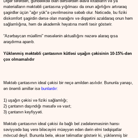
Digər tərəfdən, gündəlikdə olan dərslərdən əlavə kitabların və ya
materialların məktəbli çantasına yığılması da onun ağırlığını artıraraq
şagirdlər üçün "ağır yük"ə çevrilməsinə səbəb olur. Nəticədə, bu fiziki
diskomfort şagirdin dərsə olan marağını və diqqətini azaldaraq onun həm
sağlamlığına, həm də akademik həyatına mənfi təsir göstərir.
“Azərbaycan müəllimi” məsələnin aktuallığını nəzərə alaraq qısa
araşdırma aparıb.
Yüklənmiş məktəbli çantasının kütləsi uşağın çəkisinin 10-15%-dən
çox olmamalıdır
Məktəb çantasının ideal çəkisi bir neçə amildən asılıdır. Bununla yanaşı,
ən önəmli amillər isə
bunlardır
:
1) uşağın çəkisi və fiziki sağlamlığı;
2) çantanın daşındığı məsafə və vaxt;
3) çantanın keyfiyyəti.
Məktəb çantasının ideal çəkisi ilə bağlı bel zədələnməsinin hansı
səviyyədə baş verə biləcəyini müəyyən edən dərin elmi tədqiqatlar
mövcud deyil. Bununla belə, əksər təlimatlar göstərir ki, yüklənmiş bir