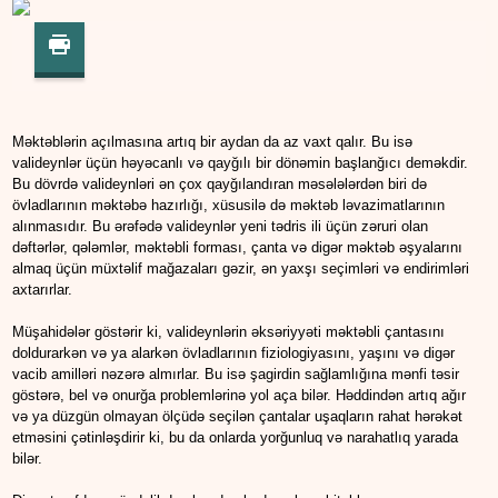
Məktəblərin açılmasına artıq bir aydan da az vaxt qalır. Bu isə
valideynlər üçün həyəcanlı və qayğılı bir dönəmin başlanğıcı deməkdir.
Bu dövrdə valideynləri ən çox qayğılandıran məsələlərdən biri də
övladlarının məktəbə hazırlığı, xüsusilə də məktəb ləvazimatlarının
alınmasıdır. Bu ərəfədə valideynlər yeni tədris ili üçün zəruri olan
dəftərlər, qələmlər, məktəbli forması, çanta və digər məktəb əşyalarını
almaq üçün müxtəlif mağazaları gəzir, ən yaxşı seçimləri və endirimləri
axtarırlar.
Müşahidələr göstərir ki, valideynlərin əksəriyyəti məktəbli çantasını
doldurarkən və ya alarkən övladlarının fiziologiyasını, yaşını və digər
vacib amilləri nəzərə almırlar. Bu isə şagirdin sağlamlığına mənfi təsir
göstərə, bel və onurğa problemlərinə yol aça bilər. Həddindən artıq ağır
və ya düzgün olmayan ölçüdə seçilən çantalar uşaqların rahat hərəkət
etməsini çətinləşdirir ki, bu da onlarda yorğunluq və narahatlıq yarada
bilər.