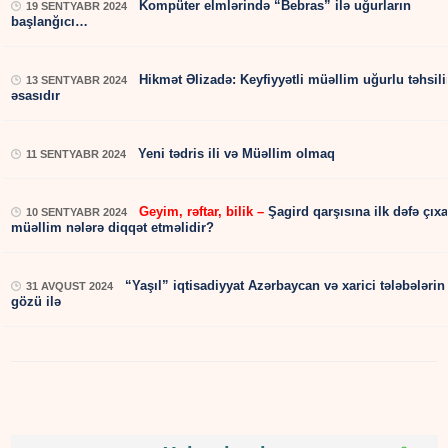
Kompüter elmlərində “Bebras” ilə uğurların
19 SENTYABR 2024
başlanğıcı…
Hikmət Əlizadə: Keyfiyyətli müəllim uğurlu təhsil
13 SENTYABR 2024
əsasıdır
Yeni tədris ili və Müəllim olmaq
11 SENTYABR 2024
Geyim, rəftar, bilik –
Şagird qarşısına ilk dəfə çıx
10 SENTYABR 2024
müəllim nələrə diqqət etməlidir?
“Yaşıl” iqtisadiyyat Azərbaycan və xarici tələbələrin
31 AVQUST 2024
gözü ilə