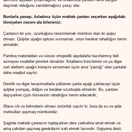
daşımalı olduğunu xatırlatmağınız yaxşı olar.
Bunlarla yanaşı, övladınız üçün məktəb çantası seçərkən aşağıdakı
tövsiyələri nəzərə ala bilərsiniz:
Çantanın bir yox, uzunluğunu tənzimləmək mümkün olan iki qulpu
olması. Qulplar uşağın qolunu sıxmamalı, onun hərəkət rahatlığını təmin
etməlidir;
Pambıq materialdan və xüsusi ortopedik qaydalarla hazırlanmış beli
əzməyən modellər prioritet olmalıdır. Kitabların künclərinin və ya digər
sərt alətlərin uşağın kürəyini əzməməsi üçün arxa “yastığı” olan çantalar
daha məqbul sayılır;
Dərslik və digər ləvazimatlarla yüklənən çanta aşağı çəkiləcəyi üçün
qulplar yumşaq, dolğun və bərabər uzunluqda olmalıdır. Bu, çantanı
daşıyarkən çiyin hissəsinin rahatlığını təmin edəcəkdir;
Əlavə cib və bölmələrin olması üstünlük sayılır ki, bura da su və qida
məhsulları qoymaq mümkündür;
Şagirdə məktəb çantasını toplayarkən dərs cədvəlinə əməl etmək və
artıq çəkidən qaçmaq gərəkdiyini izah etmək lazımdır. Gigiyena dəsti,