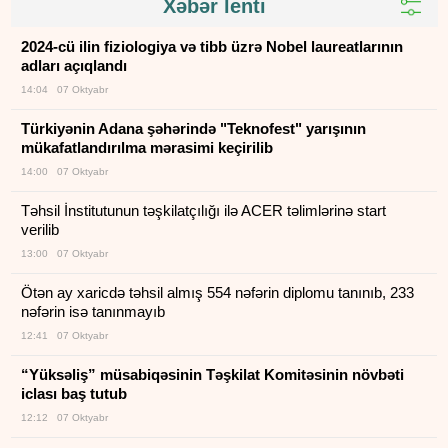
Xəbər lenti
2024-cü ilin fiziologiya və tibb üzrə Nobel laureatlarının
adları açıqlandı
14:04 07 Oktyabr
Türkiyənin Adana şəhərində "Teknofest" yarışının
mükafatlandırılma mərasimi keçirilib
14:00 07 Oktyabr
Təhsil İnstitutunun təşkilatçılığı ilə ACER təlimlərinə start
verilib
13:00 07 Oktyabr
Ötən ay xaricdə təhsil almış 554 nəfərin diplomu tanınıb, 233
nəfərin isə tanınmayıb
12:41 07 Oktyabr
“Yüksəliş” müsabiqəsinin Təşkilat Komitəsinin növbəti
iclası baş tutub
12:12 07 Oktyabr