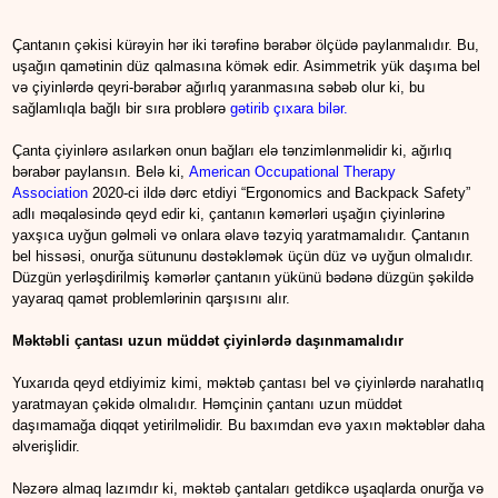
Çantanın çəkisi kürəyin hər iki tərəfinə bərabər ölçüdə paylanmalıdır. Bu,
uşağın qamətinin düz qalmasına kömək edir. Asimmetrik yük daşıma bel
və çiyinlərdə qeyri-bərabər ağırlıq yaranmasına səbəb olur ki, bu
sağlamlıqla bağlı bir sıra problərə
gətirib çıxara bilər.
Çanta çiyinlərə asılarkən onun bağları elə tənzimlənməlidir ki, ağırlıq
bərabər paylansın. Belə ki,
American Occupational Therapy
Association
2020-ci ildə dərc etdiyi “Ergonomics and Backpack Safety”
adlı məqaləsində qeyd edir ki, çantanın kəmərləri uşağın çiyinlərinə
yaxşıca uyğun gəlməli və onlara əlavə təzyiq yaratmamalıdır. Çantanın
bel hissəsi, onurğa sütununu dəstəkləmək üçün düz və uyğun olmalıdır.
Düzgün yerləşdirilmiş kəmərlər çantanın yükünü bədənə düzgün şəkildə
yayaraq qamət problemlərinin qarşısını alır.
Məktəbli çantası uzun müddət çiyinlərdə daşınmamalıdır
Yuxarıda qeyd etdiyimiz kimi, məktəb çantası bel və çiyinlərdə narahatlıq
yaratmayan çəkidə olmalıdır. Həmçinin çantanı uzun müddət
daşımamağa diqqət yetirilməlidir. Bu baxımdan evə yaxın məktəblər daha
əlverişlidir.
Nəzərə almaq lazımdır ki, məktəb çantaları getdikcə uşaqlarda onurğa və