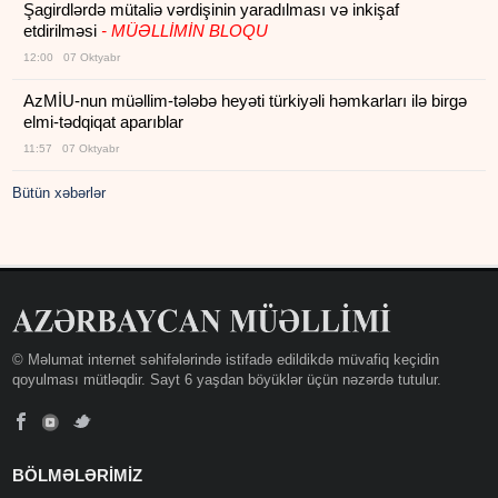
Şagirdlərdə mütaliə vərdişinin yaradılması və inkişaf
etdirilməsi
- MÜƏLLİMİN BLOQU
12:00 07 Oktyabr
AzMİU-nun müəllim-tələbə heyəti türkiyəli həmkarları ilə birgə
elmi-tədqiqat aparıblar
11:57 07 Oktyabr
Bütün xəbərlər
© Məlumat internet səhifələrində istifadə edildikdə müvafiq keçidin
qoyulması mütləqdir. Sayt 6 yaşdan böyüklər üçün nəzərdə tutulur.
BÖLMƏLƏRİMİZ