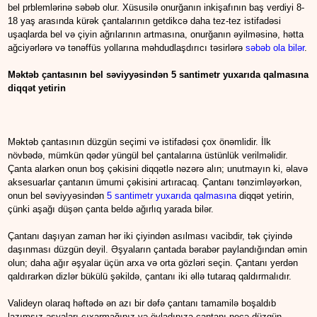
bel prblemlərinə səbəb olur. Xüsusilə onurğanın inkişafının baş verdiyi 8-
18 yaş arasında kürək çantalarının getdikcə daha tez-tez istifadəsi
uşaqlarda bel və çiyin ağrılarının artmasına, onurğanın əyilməsinə, hətta
ağciyərlərə və tənəffüs yollarına məhdudlaşdırıcı təsirlərə
səbəb ola bilər
.
Məktəb çantasının bel səviyyəsindən 5 santimetr yuxarıda qalmasına
diqqət yetirin
Məktəb çantasının düzgün seçimi və istifadəsi çox önəmlidir. İlk
növbədə, mümkün qədər yüngül bel çantalarına üstünlük verilməlidir.
Çanta alarkən onun boş çəkisini diqqətlə nəzərə alın; unutmayın ki, əlavə
aksesuarlar çantanın ümumi çəkisini artıracaq. Çantanı tənzimləyərkən,
onun bel səviyyəsindən
5 santimetr yuxarıda qalmasına
diqqət yetirin,
çünki aşağı düşən çanta beldə ağırlıq yarada bilər.
Çantanı daşıyan zaman hər iki çiyindən asılması vacibdir, tək çiyində
daşınması düzgün deyil. Əşyaların çantada bərabər paylandığından əmin
olun; daha ağır əşyalar üçün arxa və orta gözləri seçin. Çantanı yerdən
qaldırarkən dizlər bükülü şəkildə, çantanı iki əllə tutaraq qaldırmalıdır.
Valideyn olaraq həftədə ən azı bir dəfə çantanı tamamilə boşaldıb
lazımsız əşyaları çıxarmağınız və övladınıza çantanı necə düzgün