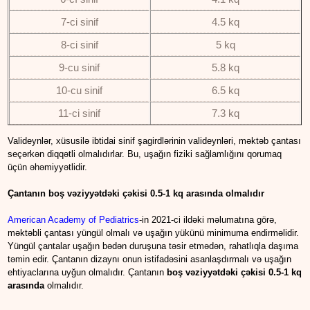
7-ci sinif
4.5 kq
8-ci sinif
5 kq
9-cu sinif
5.8 kq
10-cu sinif
6.5 kq
11-ci sinif
7.3 kq
Valideynlər, xüsusilə ibtidai sinif şagirdlərinin valideynləri, məktəb çantası
seçərkən diqqətli olmalıdırlar. Bu, uşağın fiziki sağlamlığını qorumaq
üçün əhəmiyyətlidir.
Çantanın boş vəziyyətdəki çəkisi 0.5-1 kq arasında olmalıdır
American Academy of Pediatrics
-in 2021-ci ildəki məlumatına görə,
məktəbli çantası yüngül olmalı və uşağın yükünü minimuma endirməlidir.
Yüngül çantalar uşağın bədən duruşuna təsir etmədən, rahatlıqla daşıma
təmin edir. Çantanın dizaynı onun istifadəsini asanlaşdırmalı və uşağın
ehtiyaclarına uyğun olmalıdır. Çantanın
boş vəziyyətdəki çəkisi 0.5-1 kq
arasında
olmalıdır.