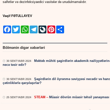
salfetlər və dezinfeksiyaedici vasitələr də unudulmamalıdır.
Vaqif FƏTULLAYEV
Facebook
Twitter
WhatsApp
Telegram
LiveJournal
Pinterest
Share
Bölmənin digər xəbərləri
Məktəb mühiti şagirdlərin akademik nailiyyətlərin
30 SENTYABR 2024
necə təsir edir?
Şagirdlərin dil öyrənmə səviyyəsi necədir və hans
30 SENTYABR 2024
çətinliklərlə qarşılaşırlar?
STEAM –
Müasir dövrün müasir təhsil yanaşması
25 SENTYABR 2024