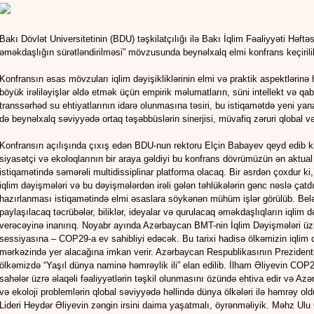
Bakı Dövlət Universitetinin (BDU) təşkilatçılığı ilə Bakı İqlim Fəaliyyəti Həftə
əməkdaşlığın sürətləndirilməsi” mövzusunda beynəlxalq elmi konfrans keçirili
Konfransın əsas mövzuları iqlim dəyişikliklərinin elmi və praktik aspektlərinə
böyük irəliləyişlər əldə etmək üçün empirik məlumatların, süni intellekt və qaba
transsərhəd su ehtiyatlarının idarə olunmasına təsiri, bu istiqamətdə yeni y
də beynəlxalq səviyyədə ortaq təşəbbüslərin sinerjisi, müvafiq zəruri qlobal v
Konfransın açılışında çıxış edən BDU-nun rektoru Elçin Babayev qeyd edib ki, 
siyasətçi və ekoloqlarının bir araya gəldiyi bu konfrans dövrümüzün ən aktual 
istiqamətində səmərəli multidissiplinar platforma olacaq. Bir əsrdən çoxdur 
iqlim dəyişmələri və bu dəyişmələrdən irəli gələn təhlükələrin gənc nəslə çatdırı
hazırlanması istiqamətində elmi əsaslara söykənən mühüm işlər görülüb. Belə 
paylaşılacaq təcrübələr, biliklər, ideyalar və qurulacaq əməkdaşlıqların iqlim
verəcəyinə inanırıq. Noyabr ayında Azərbaycan BMT-nin İqlim Dəyişmələri üz
sessiyasına – COP29-a ev sahibliyi edəcək. Bu tarixi hadisə ölkəmizin iqlim d
mərkəzində yer alacağına imkan verir. Azərbaycan Respublikasının Prezidenti
ölkəmizdə “Yaşıl dünya naminə həmrəylik ili” elan edilib. İlham Əliyevin COP
sahələr üzrə əlaqəli fəaliyyətlərin təşkil olunmasını özündə ehtiva edir və Az
və ekoloji problemlərin qlobal səviyyədə həllində dünya ölkələri ilə həmrəy o
Lideri Heydər Əliyevin zəngin irsini daima yaşatmalı, öyrənməliyik. Məhz Ulu