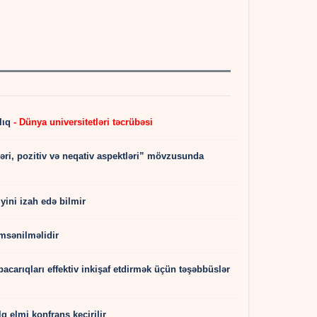
lıq
- Dünya universitetləri təcrübəsi
rləri, pozitiv və neqativ aspektləri” mövzusunda
iyini izah edə bilmir
msənilməlidir
carıqları effektiv inkişaf etdirmək üçün təşəbbüslər
elmi konfrans keçirilir