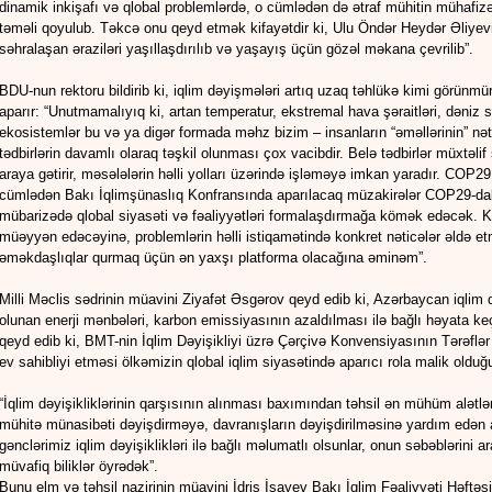
dinamik inkişafı və qlobal problemlərdə, o cümlədən də ətraf mühitin mühafizəs
təməli qoyulub. Təkcə onu qeyd etmək kifayətdir ki, Ulu Öndər Heydər Əliyevin
səhralaşan əraziləri yaşıllaşdırılıb və yaşayış üçün gözəl məkana çevrilib”.
BDU-nun rektoru bildirib ki, iqlim dəyişmələri artıq uzaq təhlükə kimi görünmür
aparır: “Unutmamalıyıq ki, artan temperatur, ekstremal hava şəraitləri, dəni
ekosistemlər bu və ya digər formada məhz bizim – insanların “əməllərinin” nəti
tədbirlərin davamlı olaraq təşkil olunması çox vacibdir. Belə tədbirlər müxtəlif 
araya gətirir, məsələlərin həlli yolları üzərində işləməyə imkan yaradır. COP29
cümlədən Bakı İqlimşünaslıq Konfransında aparılacaq müzakirələr COP29-dakı 
mübarizədə qlobal siyasəti və fəaliyyətləri formalaşdırmağa kömək edəcək. Kon
müəyyən edəcəyinə, problemlərin həlli istiqamətində konkret nəticələr əldə 
əməkdaşlıqlar qurmaq üçün ən yaxşı platforma olacağına əminəm”.
Milli Məclis sədrinin müavini Ziyafət Əsgərov qeyd edib ki, Azərbaycan iqlim d
olunan enerji mənbələri, karbon emissiyasının azaldılması ilə bağlı həyata keçi
qeyd edib ki, BMT-nin İqlim Dəyişikliyi üzrə Çərçivə Konvensiyasının Tərəfl
ev sahibliyi etməsi ölkəmizin qlobal iqlim siyasətində aparıcı rola malik olduğu
“İqlim dəyişikliklərinin qarşısının alınması baxımından təhsil ən mühüm alətlərd
mühitə münasibəti dəyişdirməyə, davranışların dəyişdirilməsinə yardım edən al
gənclərimiz iqlim dəyişiklikləri ilə bağlı məlumatlı olsunlar, onun səbəblərini ar
müvafiq biliklər öyrədək”.
Bunu elm və təhsil nazirinin müavini İdris İsayev Bakı İqlim Fəaliyyəti Həftəsi