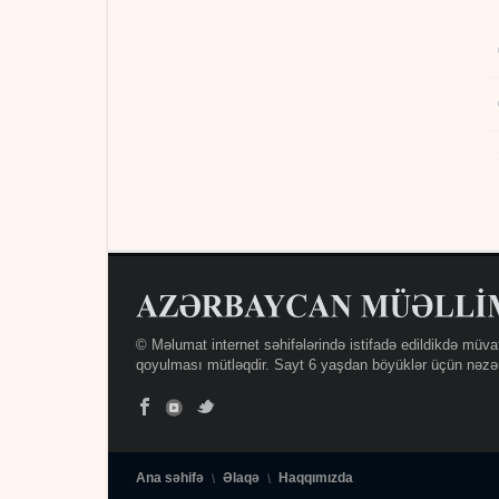
© Məlumat internet səhifələrində istifadə edildikdə müva
qoyulması mütləqdir. Sayt 6 yaşdan böyüklər üçün nəzər
Ana səhifə
Əlaqə
Haqqımızda