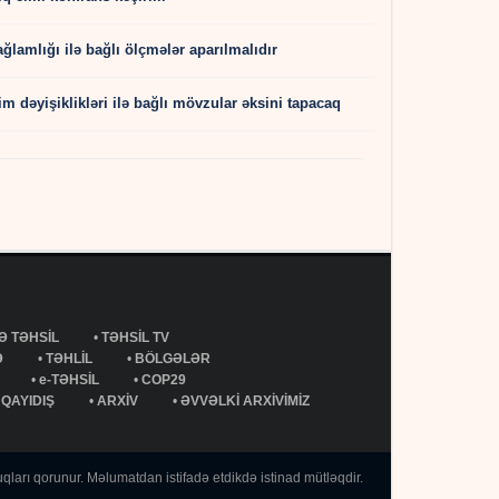
lamlığı ilə bağlı ölçmələr aparılmalıdır
m dəyişiklikləri ilə bağlı mövzular əksini tapacaq
Ə TƏHSİL
•
TƏHSİL TV
Ə
•
TƏHLİL
•
BÖLGƏLƏR
•
e-TƏHSİL
•
COP29
QAYIDIŞ
•
ARXİV
•
ƏVVƏLKİ ARXİVİMİZ
qları qorunur. Məlumatdan istifadə etdikdə istinad mütləqdir.