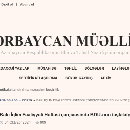
Daxil ol
Abunə ol
Azərbaycan Respublikasının Elm və Təhsil Nazirliyinin orqanı
DAQOJİ YAZILAR
MÜSAHİBƏ
TƏHLİL
BÖLGƏLƏR
LAYİHƏLƏ
SERTİFİKATLAŞDIRMA
BÖYÜK QAYIDIŞ
ARXİV
Təhsil İnstitutunun təşkilatçılığı ilə ACER təlimlərinə start verilib
ANA SƏHİFƏ
COP29
BAKI İQLIM FƏALIYYƏTI HƏFTƏSI ÇƏRÇIVƏSINDƏ BDU-NUN TƏŞKI
Bakı İqlim Fəaliyyəti Həftəsi çərçivəsində BDU-nun təşkilatçıl
04 Oktyabr 2024
909