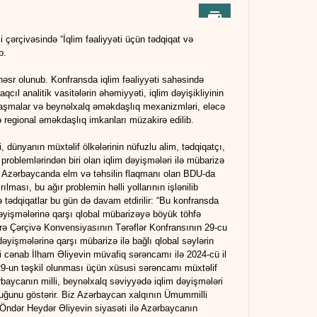
si çərçivəsində “İqlim fəaliyyəti üçün tədqiqat və
b.
 həsr olunub. Konfransda iqlim fəaliyyəti sahəsində
qcıl analitik vasitələrin əhəmiyyəti, iqlim dəyişikliyinin
anaşmalar və beynəlxalq əməkdaşlıq mexanizmləri, eləcə
ə regional əməkdaşlıq imkanları müzakirə edilib.
dünyanın müxtəlif ölkələrinin nüfuzlu alim, tədqiqatçı,
problemlərindən biri olan iqlim dəyişmələri ilə mübarizə
ki, Azərbaycanda elm və təhsilin flaqmanı olan BDU-da
lması, bu ağır problemin həlli yollarının işlənilib
tədqiqatlar bu gün də davam etdirilir: “Bu konfransda
 dəyişmələrinə qarşı qlobal mübarizəyə böyük töhfə
rə Çərçivə Konvensiyasının Tərəflər Konfransının 29-cu
əyişmələrinə qarşı mübarizə ilə bağlı qlobal səylərin
 cənab İlham Əliyevin müvafiq sərəncamı ilə 2024-cü il
29-un təşkil olunması üçün xüsusi sərəncamı müxtəlif
ərbaycanın milli, beynəlxalq səviyyədə iqlim dəyişmələri
lduğunu göstərir. Biz Azərbaycan xalqının Ümummilli
 Öndər Heydər Əliyevin siyasəti ilə Azərbaycanın