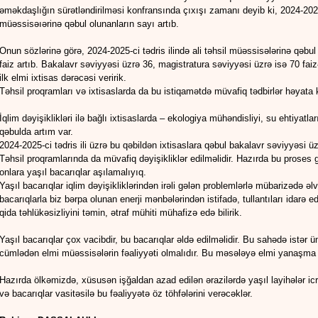
əməkdaşlığın sürətləndirilməsi konfransında çıxışı zamanı deyib ki, 2024-2025-ci
müəssisəıərinə qəbul olunanların sayı artıb.
Onun sözlərinə görə, 2024-2025-ci tədris ilində ali təhsil müəssisələrinə qəbul
faiz artıb. Bakalavr səviyyəsi üzrə 36, magistratura səviyyəsi üzrə isə 70 fai
ilk elmi ixtisas dərəcəsi veririk.
Təhsil proqramları və ixtisaslarda da bu istiqamətdə müvafiq tədbirlər həyata k
İqlim dəyişiklikləri ilə bağlı ixtisaslarda – ekologiya mühəndisliyi, su ehtiyatla
qəbulda artım var.
2024-2025-ci tədris ili üzrə bu qəbildən ixtisaslara qəbul bakalavr səviyyəsi üz
Təhsil proqramlarında da müvafiq dəyişikliklər edilməlidir. Hazırda bu proses ge
onlara yaşıl bacarıqlar aşılamalıyıq.
Yaşıl bacarıqlar iqlim dəyişikliklərindən irəli gələn problemlərlə mübarizədə əlve
bacarıqlarla biz bərpa olunan enerji mənbələrindən istifadə, tullantıları idarə ed
qida təhlükəsizliyini təmin, ətraf mühiti mühafizə edə bilirik.
Yaşıl bacarıqlar çox vacibdir, bu bacarıqlar əldə edilməlidir. Bu sahədə istər üm
cümlədən elmi müəssisələrin fəaliyyəti olmalıdır. Bu məsələyə elmi yanaşm
Hazırda ölkəmizdə, xüsusən işğaldan azad edilən ərazilərdə yaşıl layihələr icra
və bacarıqlar vasitəsilə bu fəaliyyətə öz töhfələrini verəcəklər.