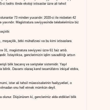
 tədris ilində ekoloji ixtisaslar üzrə ali təhsil
 olunanlar 73 mindən yuxarıdır. 2020-ci ilə nisbətən 42
zə yaxındır. Magistratura səviyyəsində tələbələrimizə biz
eçirilir.
rı, meşəçilik, bitki mühafizəsi və bu kimi ixtisaslara
rə 31, magistratura səviyyəsi üzrə 61 faiz artıb.
dir. İstəyiriksə, gənclərimizin iqlim savadlılığı artsın
rişli bilik bacarıq və səriştələr sistemidir. Yaşıl
ə bilirik. Davamı olaraq kənd təsərrüfatını inkişaf etdirə,
umi, istər ali təhsil müəssisələrinin fəaliyyətləri, o
a olmadan onu həll etmək mümkün deyil.
 olunur. Düşünürəm ki, gənclərimiz əldə etdikləri bilik