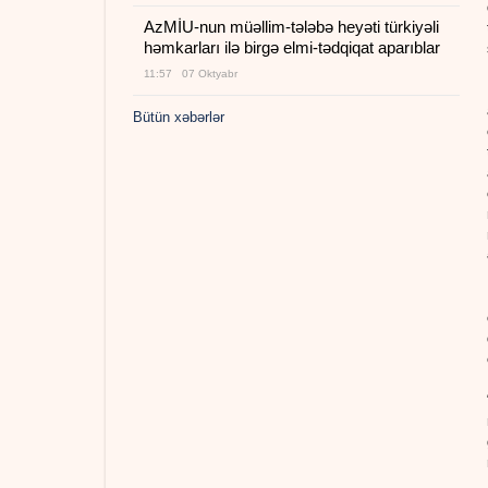
AzMİU-nun müəllim-tələbə heyəti türkiyəli
həmkarları ilə birgə elmi-tədqiqat aparıblar
11:57 07 Oktyabr
Bütün xəbərlər