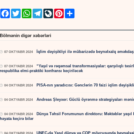
Facebook
Twitter
WhatsApp
Telegram
LiveJournal
Pinterest
Share
Bölmənin digər xəbərləri
İqlim dəyişikliyi ilə mübarizədə beynəlxalq əməkdaş
07 OKTYABR 2024
“Yaşıl və rəqəmsal transformasiyalar: qarşılıqlı təsi
07 OKTYABR 2024
respublika elmi-praktiki konfransı keçiriləcək
PISA-nın yaradıcısı: Gənclərin 70 faizi iqlim dəyişikl
04 OKTYABR 2024
Andreas Şleyxer: Güclü öyrənmə strategiyaları məni
04 OKTYABR 2024
Dünya Təhsil Forumunun direktoru: Məktəblər yaşıl ba
04 OKTYABR 2024
həyata keçirə bilər
UNEC-də Yaşıl dünya və COP mövzusunda beynəlxalq 
04 OKTYABR 2024