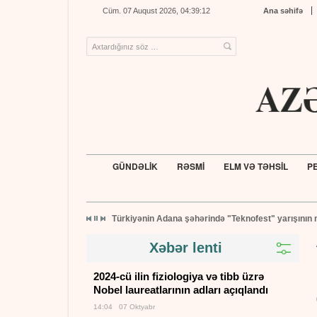
Cüm. 07 Auqust 2026, 04:39:13
Ana səhifə
GÜNDƏLİK
RƏSMİ
ELM VƏ TƏHSİL
PE
Xəbər lenti
2024-cü ilin fiziologiya və tibb üzrə
Nobel laureatlarının adları açıqlandı
14:04 07 Oktyabr