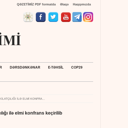
QƏZETİMİZ PDF formatda
Əlaqə
Haqqımızda
R
DƏRSDƏNKƏNAR
E-TƏHSİL
COP29
LATÇILIĞI ILƏ ELMI KONFRA...
ığı ilə elmi konfrans keçirilib