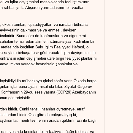
i və iqlim dəyişmələri məsələlərində fəal iştirakının
 rəhbərliyi ilə Abşeron yarımadasının bir vaxtlar
, ekosistemləri, iqtisadiyyatları və icmaları böhrana
z səviyyəsinin qalxması və ya enməsi, dəyişən
cələridir. Buna görə də konfransların və digər elmi
sahələri təmsil edən alimləri, ictimai-siyasi xadimləri bir
 ərəfəsində keçirilən Bakı İqlim Fəaliyyəti Həftəsi, o
səylərə birbaşa təsir göstərəcək. İqlim dəyişmələri ilə
fransın iqlim dəyişmələri üzrə birgə fəaliyyət planlarını
etməyə imkan verəcək beynəlxalq şəbəkələr və
əyişikliyi ilə mübarizəyə qlobal töhfə verir. Ölkədə bərpa
rilən işlər buna əyani misal ola bilər. Ziyafət Əsgərov
ər Konfransının 29-cu sessiyasına (COP29) Azərbaycanın
nun göstəricisidir.
ən biridir. Çünki təhsil insanları öyrətməyə, ətraf
ətlərdən biridir. Ona görə də çalışmalıyıq ki,
aşdırsınlar, mənfi təsirlərinin aradan qaldırılması ilə bağlı
 çərçivəsində keçirilən İqlim fəaliyyəti üçün tədqiqat və