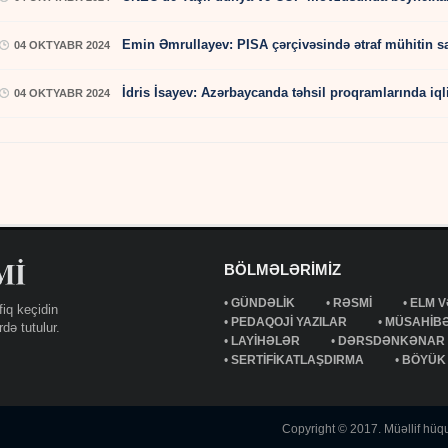
Emin Əmrullayev: PISA çərçivəsində ətraf mühitin sağ
04 OKTYABR 2024
İdris İsayev: Azərbaycanda təhsil proqramlarında iqli
04 OKTYABR 2024
BÖLMƏLƏRİMİZ
•
GÜNDƏLİK
•
RƏSMİ
•
ELM V
fiq keçidin
•
PEDAQOJİ YAZILAR
•
MÜSAHİB
də tutulur.
•
LAYİHƏLƏR
•
DƏRSDƏNKƏNAR
•
SERTİFİKATLAŞDIRMA
•
BÖYÜK 
Copyright © 2017. Müəllif hüqu