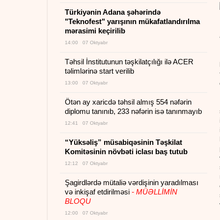
Türkiyənin Adana şəhərində
"Teknofest" yarışının mükafatlandırılma
mərasimi keçirilib
14:00 07 Oktyabr
Təhsil İnstitutunun təşkilatçılığı ilə ACER
təlimlərinə start verilib
13:00 07 Oktyabr
Ötən ay xaricdə təhsil almış 554 nəfərin
diplomu tanınıb, 233 nəfərin isə tanınmayıb
12:41 07 Oktyabr
“Yüksəliş” müsabiqəsinin Təşkilat
Komitəsinin növbəti iclası baş tutub
12:12 07 Oktyabr
Şagirdlərdə mütaliə vərdişinin yaradılması
və inkişaf etdirilməsi
- MÜƏLLİMİN
BLOQU
12:00 07 Oktyabr