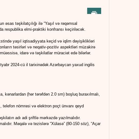
n əsas təşkilatçılığı ilə “Yaşıl və rəqəmsal
da respublika elmi-praktiki konfransı keçiriləcək.
ində yaşıl iqtisadiyyata keçid və iqlim dəyişiklikləri
nların təsirləri və neqativ-pozitiv aspektləri müzakirə
 müəssisə, idarə və təşkilatlar müraciət edə bilərlər.
ktyabr 2024-cü il tarixinədək Azərbaycan yaxud ingilis
a, kənarlardan (hər tərəfdən 2.0 sm) boşluq buraxılmalı,
ri, telefon nömrəsi və elektron poçt ünvanı qeyd
təşkilatın adı adi şriftlə mərkəzdə yazılmalıdır.
malıdır. Məqalə və tezislərə “Xülasə” (80-150 söz), “Açar