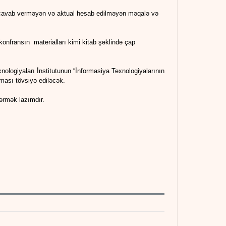
 cavab verməyən və aktual hesab edilməyən məqalə və
konfransın materialları kimi kitab şəklində çap
xnologiyaları İnstitutunun “İnformasiya Texnologiyalarının
nması tövsiyə ediləcək.
ərmək lazımdır.