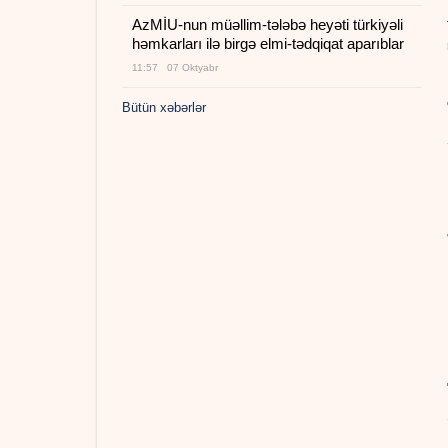
AzMİU-nun müəllim-tələbə heyəti türkiyəli
həmkarları ilə birgə elmi-tədqiqat aparıblar
11:57 07 Oktyabr
Bütün xəbərlər