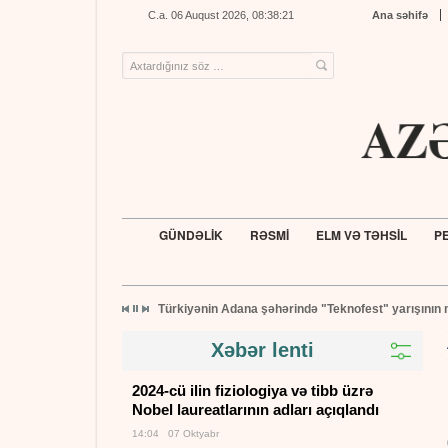
C.a. 06 Auqust 2026, 08:38:21
Ana səhifə
GÜNDƏLİK
RƏSMİ
ELM VƏ TƏHSİL
PE
Türkiyənin Adana şəhərində "Teknofest" yarışının 
Xəbər lenti
2024-cü ilin fiziologiya və tibb üzrə
Nobel laureatlarının adları açıqlandı
14:04 07 Oktyabr