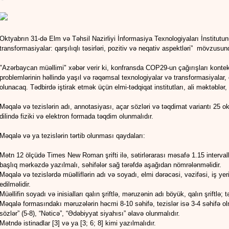
Oktyabrın 31-də Elm və Təhsil Nazirliyi İnformasiya Texnologiyaları İnstitutunu
transformasiyalar: qarşılıqlı təsirləri, pozitiv və neqativ aspektləri” mövzusun
"Azərbaycan müəllimi" xəbər verir ki, konfransda COP29-un çağırışları kontekst
problemlərinin həllində yaşıl və rəqəmsal texnologiyalar və transformasiyalar, o
olunacaq. Tədbirdə iştirak etmək üçün elmi-tədqiqat institutları, ali məktəblər,
Məqalə və tezislərin adı, annotasiyası, açar sözləri və təqdimat variantı 25 o
dilində fiziki və elektron formada təqdim olunmalıdır.
Məqalə və ya tezislərin tərtib olunması qaydaları:
Mətn 12 ölçüdə Times New Roman şrifti ilə, sətirlərarası məsafə 1.15 intervall
başlıq mərkəzdə yazılmalı, səhifələr sağ tərəfdə aşağıdan nömrələnməlidir.
Məqalə və tezislərdə müəlliflərin adı və soyadı, elmi dərəcəsi, vəzifəsi, iş ye
edilməlidir.
Müəllifin soyadı və inisialları qalın şriftlə, məruzənin adı böyük, qalın şriftlə; 
Məqalə formasındakı məruzələrin həcmi 8-10 səhifə, tezislər isə 3-4 səhifə ol
sözlər” (5-8), “Nəticə”, “Ədəbiyyat siyahısı” əlavə olunmalıdır.
Mətndə istinadlar [3] və ya [3; 6; 8] kimi yazılmalıdır.