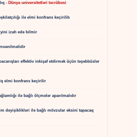
lıq
- Dünya universitetləri təcrübəsi
ilatçılığı ilə elmi konfrans keçirilib
iyini izah edə bilmir
msənilməlidir
carıqları effektiv inkişaf etdirmək üçün təşəbbüslər
elmi konfrans keçirilir
lamlığı ilə bağlı ölçmələr aparılmalıdır
m dəyişiklikləri ilə bağlı mövzular əksini tapacaq