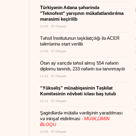
Türkiyənin Adana şəhərində
"Teknofest" yarışının mükafatlandırılma
mərasimi keçirilib
14:00 07 Oktyabr
Təhsil İnstitutunun təşkilatçılığı ilə ACER
təlimlərinə start verilib
13:00 07 Oktyabr
Ötən ay xaricdə təhsil almış 554 nəfərin
diplomu tanınıb, 233 nəfərin isə tanınmayıb
12:41 07 Oktyabr
“Yüksəliş” müsabiqəsinin Təşkilat
Komitəsinin növbəti iclası baş tutub
12:12 07 Oktyabr
Şagirdlərdə mütaliə vərdişinin yaradılması
və inkişaf etdirilməsi
- MÜƏLLİMİN
BLOQU
12:00 07 Oktyabr