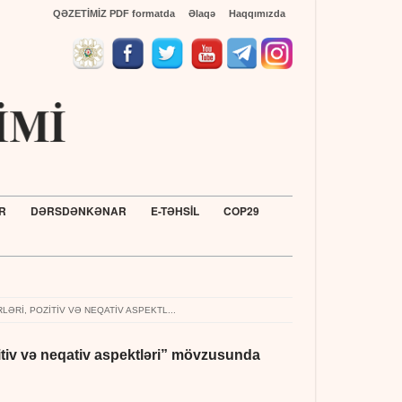
QƏZETİMİZ PDF formatda
Əlaqə
Haqqımızda
R
DƏRSDƏNKƏNAR
E-TƏHSİL
COP29
Təhsil İnstitutun
ƏRI, POZITIV VƏ NEQATIV ASPEKTL...
ozitiv və neqativ aspektləri” mövzusunda