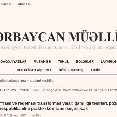
Daxil ol
Abunə ol
Azərbaycan Respublikasının Elm və Təhsil Nazirliyinin orqanı
DAQOJİ YAZILAR
MÜSAHİBƏ
TƏHLİL
BÖLGƏLƏR
LAYİHƏLƏ
SERTİFİKATLAŞDIRMA
BÖYÜK QAYIDIŞ
ARXİV
mükafatlandırılma mərasimi keçirilib
ANA SƏHİFƏ
COP29
“YAŞIL VƏ RƏQƏMSAL TRANSFORMASIYALAR: QARŞILIQLI TƏSIRL
“Yaşıl və rəqəmsal transformasiyalar: qarşılıqlı təsirləri, p
respublika elmi-praktiki konfransı keçiriləcək
07 Oktyabr 2024
830