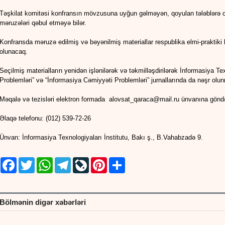
Təşkilat komitəsi konfransın mövzusuna uyğun gəlməyən, qoyulan tələblərə
məruzələri qəbul etməyə bilər.
Konfransda məruzə edilmiş və bəyənilmiş materiallar respublika elmi-praktiki 
olunacaq.
Seçilmiş materialların yenidən işlənilərək və təkmilləşdirilərək İnformasiya Te
Problemləri” və “İnformasiya Cəmiyyəti Problemləri” jurnallarında da nəşr olu
Məqalə və tezisləri elektron formada alovsat_qaraca@mail.ru ünvanına gönd
Əlaqə telefonu: (012) 539-72-26
Ünvan: İnformasiya Texnologiyaları İnstitutu, Bakı ş., B.Vahabzadə 9.
Facebook
Twitter
WhatsApp
Telegram
LiveJournal
Pinterest
Share
Bölmənin digər xəbərləri