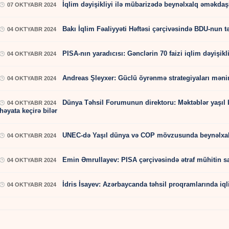
İqlim dəyişikliyi ilə mübarizədə beynəlxalq əməkdaş
07 OKTYABR 2024
Bakı İqlim Fəaliyyəti Həftəsi çərçivəsində BDU-nun təşk
04 OKTYABR 2024
PISA-nın yaradıcısı: Gənclərin 70 faizi iqlim dəyişikl
04 OKTYABR 2024
Andreas Şleyxer: Güclü öyrənmə strategiyaları məni
04 OKTYABR 2024
Dünya Təhsil Forumunun direktoru: Məktəblər yaşıl ba
04 OKTYABR 2024
həyata keçirə bilər
UNEC-də Yaşıl dünya və COP mövzusunda beynəlxalq 
04 OKTYABR 2024
Emin Əmrullayev: PISA çərçivəsində ətraf mühitin sağ
04 OKTYABR 2024
İdris İsayev: Azərbaycanda təhsil proqramlarında iqli
04 OKTYABR 2024